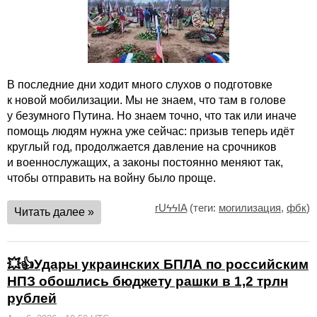
В последние дни ходит много слухов о подготовке
к новой мобилизации. Мы не знаем, что там в голове
у безумного Путина. Но знаем точно, что так или иначе
помощь людям нужна уже сейчас: призыв теперь идёт
круглый год, продолжается давление на срочников
и военнослужащих, а законы постоянно меняют так,
чтобы отправить на войну было проще.
rUϟϟIA
(теги:
могилизация
,
фбк
)
Читать далее »
💥👍Удары украинских БПЛА по российским
НПЗ обошлись бюджету рашки в 1,2 трлн
рублей