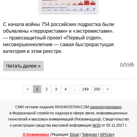
С начала войны 754 российских подростка были
объявлены «террористами» и «экстремистами».
— правозащитный проект «Первый отдел»,
несовершеннолетние — самая быстрорастущая
категория в этом реестре.
rUϟϟIA
Читать далее »
<
1
2
3
4
...
249
250
>
СМИ сетевое издание RASHKOSTAN.COM
зарегистрировано
в Федеральной службе по надзору в сфере связи, информационных
технологий и массовых коммуникаций (Роскомнадзор). Свидетельство
о регистрации средства массовой информации
№35
от 05.11.2017 г.
О блокировках
| Редакция:
Email
/
Telegram
|
GPG key