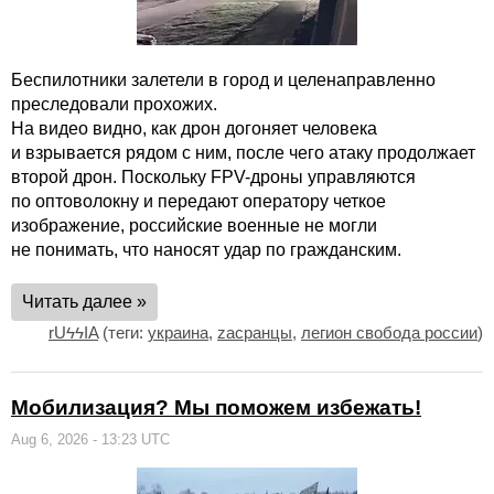
Беспилотники залетели в город и целенаправленно
преследовали прохожих.
На видео видно, как дрон догоняет человека
и взрывается рядом с ним, после чего атаку продолжает
второй дрон. Поскольку FPV-дроны управляются
по оптоволокну и передают оператору четкое
изображение, российские военные не могли
не понимать, что наносят удар по гражданским.
Читать далее »
rUϟϟIA
(теги:
украина
,
zасранцы
,
легион свобода россии
)
Мобилизация? Мы поможем избежать!
Aug 6, 2026 - 13:23 UTC