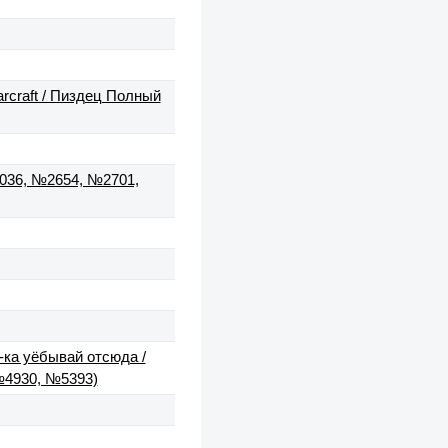
arcraft / Пиздец Полный
2036, №2654, №2701,
ай-ка уёбывай отсюда /
№4930, №5393)