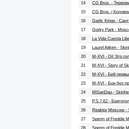
14
CG Bros. - Террор
15
CG Bros. / Коловр
16
Garlic Kings - Са
17
Gorky Park - Mosc
18
La Vida Cuesta Lib
19
Laurel Aitken - Ski
20
M-XVI - Oi! Это г
21
M-XVI - Story of S
22
M-XVI - Бей перв
23
M-XVI - Бои без п
24
MiSanDao - Skinhe
25
P.S.7.62 - Бритог
26
Reaktor Moscow - 
27
Sperm of Freddie 
28
Sperm of Freddie 