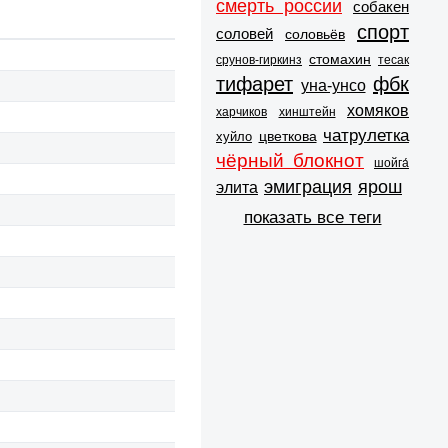
смерть россии
собакен
спорт
соловей
соловьёв
стомахин
срунов-гиркинз
тесак
тифарет
фбк
уна-унсо
хомяков
харчиков
хинштейн
чатрулетка
цветкова
хуйло
чёрный блокнот
шойга́
эмиграция
ярош
элита
показать все теги