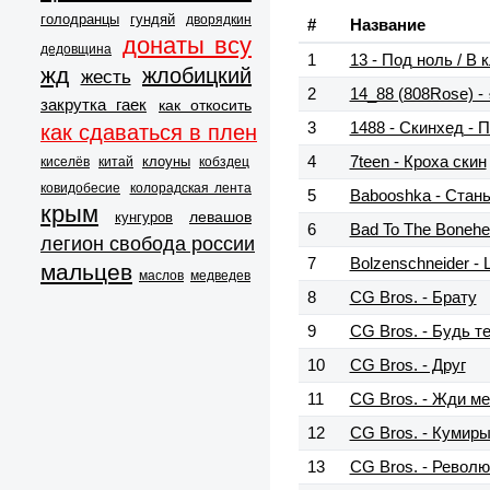
голодранцы
гундяй
дворядкин
#
Название
донаты всу
дедовщина
1
13 - Под ноль / В
жд
жлобицкий
жесть
2
14_88 (808Rose)
закрутка гаек
как откосить
3
1488 - Скинхед - 
как сдаваться в плен
4
7teen - Кроха скин
клоуны
киселёв
китай
кобздец
ковидобесие
колорадская лента
5
Babooshka - Стань
крым
левашов
кунгуров
6
Bad To The Bonehea
легион свобода россии
7
Bolzenschneider -
мальцев
маслов
медведев
8
CG Bros. - Брату
9
CG Bros. - Будь 
10
CG Bros. - Друг
11
CG Bros. - Жди м
12
CG Bros. - Кумир
13
CG Bros. - Револю