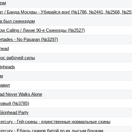
изм
ат / Банда Москвы - Убирайся вон! (№1786, №2441, №2568, №25
нта был скинхедом
ow Calling / Лихие 90-е Скинхеды (№2527)
ertades - No Pasaran (№3297)
nhead
олос рабочей силы
kinheads
ым
равил
ad Never Walks Alone
оловый (№3785)
Skinhead Party
Mercury - Гей-скины - единственные нормальные скины
Mercury - Ебашь скинов битой по их лысым бошкам