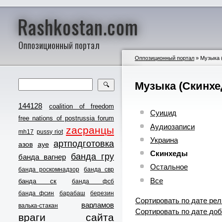
Rashkostan.com
Оппозиционный портал
Оппозиционный портал
» Музыка 
Музыка (Скинхе
🔍
144128
coalition of freedom
Суицид
free nations of postrussia forum
Аудиозаписи
zасранцы
mh17
pussy riot
Украина
артподготовка
азов
ауе
Скинхеды
банда гру
банда вагнер
Остальное
банда роскомнадзор
банда свр
Все
банда ск
банда фсб
банда фсин
барабаш
березин
Сортировать по дате рел
варламов
валька-стакан
Сортировать по дате доб
враги сайта