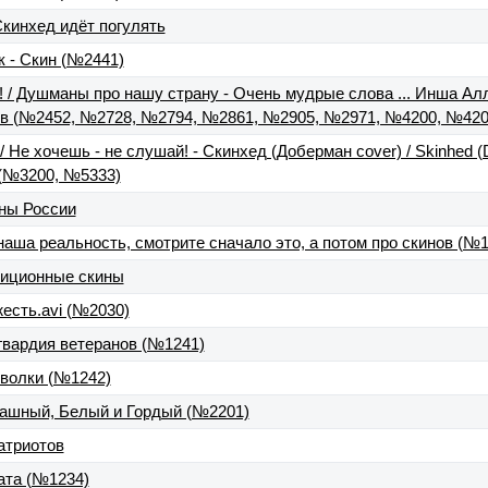
Скинхед идёт погулять
 - Скин (№2441)
! / Душманы про нашу страну - Очень мудрые слова ... Инша Ал
ов (№2452, №2728, №2794, №2861, №2905, №2971, №4200, №420
/ Не хочешь - не слушай! - Скинхед (Доберман cover) / Skinhed (
(№3200, №5333)
ины России
наша реальность, смотрите сначало это, а потом про скинов (№1
адиционные скины
есть.avi (№2030)
гвардия ветеранов (№1241)
 волки (№1242)
рашный, Белый и Гордый (№2201)
атриотов
ата (№1234)