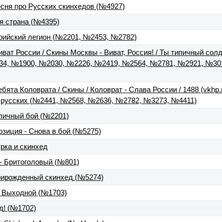
есня про Русских скинхедов (№4927)
я страна (№4395)
рийский легион (№2201, №2453, №2782)
ват России / Скины Москвы - Виват, Россия! / Ты типичный солд
4, №1900, №2030, №2226, №2419, №2564, №2781, №2921, №30
ята Коловрата / Скины / Коловрат - Слава России / 1488 (vkhp.ne
ля русских (№2441, №2568, №2636, №2782, №3273, №4411)
личный бой (№2201)
зиция - Снова в бой (№5275)
рка и скинхед
- Бритоголовый (№801)
рирожденный скинхед (№5274)
а Выходной (№1703)
д! (№1702)