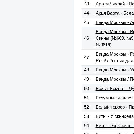
43
Артем Чухрай - П
44
Арья Варта - Бела
45
Банда Москвы - А
Банда Москвы - Ви
46
Скины (№669, №93
№3619)
Банда Москвы - Реб
47
Rusi! / Россия д
48
Банда Москвы - У
49
Банда Москвы / По
50
Бахыт Компот - Чу
51
Безумные усилия 
52
Белый террор - П
53
Биты - У скинхед
54
Биты - Эй, Скинхэ