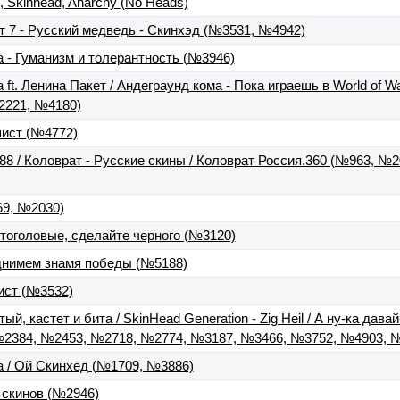
l, Skinhead, Anarchy (No Heads)
т 7 - Русский медведь - Скинхэд (№3531, №4942)
 - Гуманизм и толерантность (№3946)
ft. Ленина Пакет / Андеграунд кома - Пока играешь в World of W
2221, №4180)
ист (№4772)
88 / Коловрат - Русские скины / Коловрат Россия.360 (№963, №
9, №2030)
тоголовые, сделайте черного (№3120)
днимем знамя победы (№5188)
ист (№3532)
тый, кастет и бита / SkinHead Generation - Zig Heil / А ну-ка дав
№2384, №2453, №2718, №2774, №3187, №3466, №3752, №4903, 
а / Ой Скинхед (№1709, №3886)
 скинов (№2946)