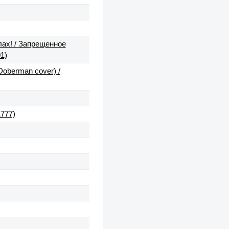
лах! / Запрещенное
1)
Doberman cover) /
777)