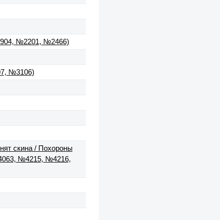
1904, №2201, №2466)
7, №3106)
онят скина / Похороны
№4063, №4215, №4216,