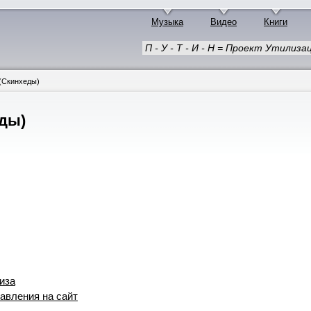
Музыка
Видео
Книги
П - У - Т - И - Н = Проект Утили
(Скинхеды)
ды)
иза
авления на сайт