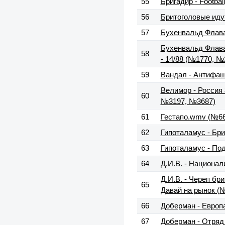
55
Бригадир - Footbal
56
Бритоголовые иду
57
Бухенвальд Флава
Бухенвальд Флава 
58
- 14/88 (№1770, №
59
Вандал - Антифаш
Велимор - Россия 
60
№3197, №3687)
61
Гестапо.wmv (№66
62
Гипоталамус - Бри
63
Гипоталамус - По
64
Д.И.В. - Национал
Д.И.В. - Череп бри
65
Давай на рынок (
66
Доберман - Европ
67
Доберман - Отряд