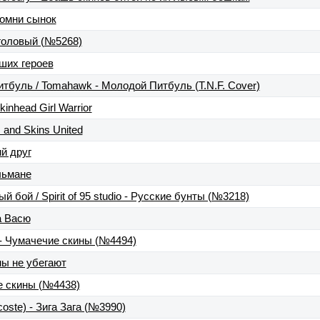
помни сынок
оголовый (№5268)
вших героев
питбуль / Tomahawk - Молодой Питбуль (T.N.F. Cover)
kinhead Girl Warrior
 and Skins United
й друг
льмане
 бой / Spirit of 95 studio - Русские бунты (№3218)
а Васю
 Чумачечие скины (№4494)
ны не убегают
е скины (№4438)
oste) - Зига Зага (№3990)