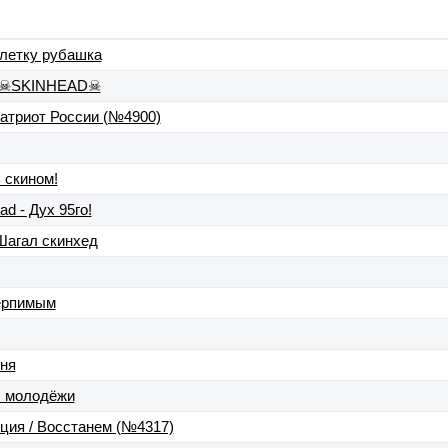
 клетку рубашка
 - ☠SKINHEAD☠
Патриот России (№4900)
 скином!
d - Дух 95го!
 Шагал скинхед
терпимым
еня
ы молодёжи
ция / Восстанем (№4317)