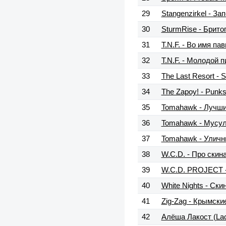
29
Stangenzirkel - За
30
SturmRise - Брит
31
T.N.F. - Во имя па
32
T.N.F. - Молодой 
33
The Last Resort - S
34
The Zapoy! - Punks
35
Tomahawk - Лучши
36
Tomahawk - Мусу
37
Tomahawk - Уличный
38
W.C.D. - Про скин
39
W.C.D. PROJECT -
40
White Nights - Ски
41
Zig-Zag - Крымски
42
Алёша Лакост (Lac