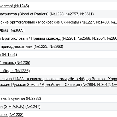
железо! (№1245)
патриотов (Blood of Patriots) (№1228, №2757, №3611)
вские бритоголовые / Московские Скинхеды (№1227, №1439, №
ltras (№3609)
й Бритоголовый / Правый скинхед (№2201, №2568, №2654, №280
я принадлежит нам (№1229, №2963)
ы (№1251)
 болезнь (№1235)
 победе! (№1236)
 скина (14/88 - я скинхед кавказцами убит / Фёдор Волков - Хор
 Россия Русская Земля / Армейские - Скинхед (№2994, №3012, 
льный хулиган (№2782)
н (S.H.A.K.P.) (№1247)
овик (№1238)