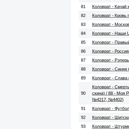
81
Коловрат - Качай 
82
Коловрат - Кровь 
83
Коловрат - Моско
84
Коловрат - Наши U
85
Коловрат - Правы
86
Коловрат - Росси
87
Коловрат - Рэпер
88
Коловрат - Синяя
89
Коловрат - Слава
Коловрат - Смерть
90
скина) / 88 - Моя
№4217, №4402)
91
Коловрат - Футбо
92
Коловрат - Шитски
93
Коловрат - Штурм