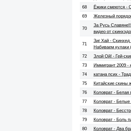
68
Ёжики смеются - 
69
Железный порядок
За Русь Славяне!!
70
видео от скинхэд
Зиг Хай - Скинхед 
71
Набиваем кулаки 
72
Злой Ой! - Гей-ск
73
Иммигрант 2009 - 
74
катана псих - Тр
75
Китайские скины ж
76
Коловрат - Белая 
77
Коловрат - Белые
78
Коловрат - Бесст
79
Коловрат - Боль п
80
Коловрат - Два бр