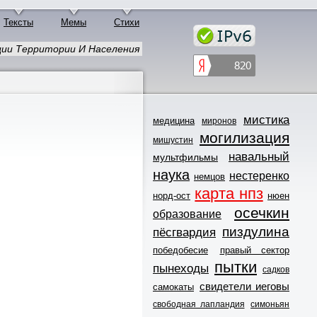
Тексты
Мемы
Стихи
зации Территории И Населения
мистика
медицина
миронов
могилизация
мишустин
навальный
мультфильмы
наука
нестеренко
немцов
карта нпз
норд-ост
нюен
осечкин
образование
пиздулина
пёсгвардия
победобесие
правый сектор
пытки
пынеходы
садков
свидетели иеговы
самокаты
свободная лапландия
симоньян