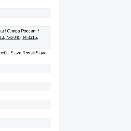
ат! Слава России! /
13, №3045, №3315,
t) - Slava Rossii!Slava