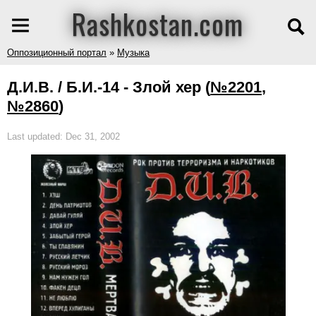
Rashkostan.com
Оппозиционный портал
»
Музыка
Д.И.В. / Б.И.-14 - Злой хер
(
№2201
,
№2860
)
Last updated: Dec 31, 2002