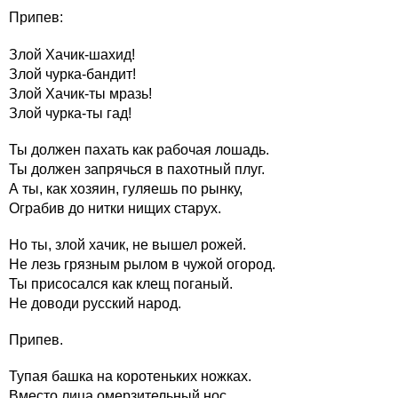
Припев:
Злой Хачик-шахид!
Злой чурка-бандит!
Злой Хачик-ты мразь!
Злой чурка-ты гад!
Ты должен пахать как рабочая лошадь.
Ты должен запрячься в пахотный плуг.
А ты, как хозяин, гуляешь по рынку,
Ограбив до нитки нищих старух.
Но ты, злой хачик, не вышел рожей.
Не лезь грязным рылом в чужой огород.
Ты присосался как клещ поганый.
Не доводи русский народ.
Припев.
Тупая башка на коротеньких ножках.
Вместо лица омерзительный нос.