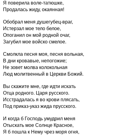
Я поверила воле-татюшке,
Продалась жиду, окаянная!
Обобрал меня душегубец-враг,
Истерзал мое тело белое,
Опоганил он мой родной очаг,
Загубил мое войско смелое.
Смолкла песня моя, песня вольная,
В дни кровавые, непогожие;
Не зовет молва колокольная
Люд молитвенный в Церкви Божий.
Вы скажите мне, где идти искать
Отца родного. Царя русского.
Исстрадалась я во крови плясать,
Под приказ-указ жида прусского.
И когда б Господь умудрил меня
Отыскать мое Солнце Красное,
Я б пошла к Нему чрез моря огня,