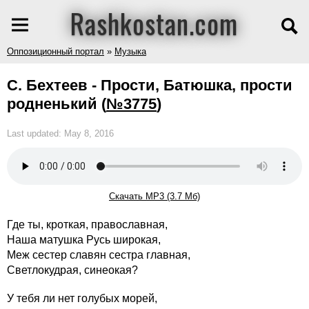
Rashkostan.com
Оппозиционный портал
»
Музыка
С. Бехтеев - Прости, Батюшка, прости
родненький
(
№3775
)
Last updated: May 8, 2016
Скачать MP3 (3.7 Мб)
Где ты, кроткая, православная,
Наша матушка Русь широкая,
Меж сестер славян сестра главная,
Светлокудрая, синеокая?
У тебя ли нет голубых морей,