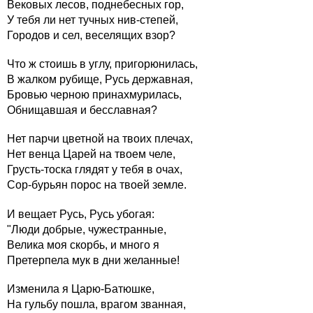
Вековых лесов, поднебесных гор,
У тебя ли нет тучных нив-степей,
Городов и сел, веселящих взор?
Что ж стоишь в углу, пригорюнилась,
В жалком рубище, Русь державная,
Бровью черною принахмурилась,
Обнищавшая и бесславная?
Нет парчи цветной на твоих плечах,
Нет венца Царей на твоем челе,
Грусть-тоска глядят у тебя в очах,
Сор-бурьян порос на твоей земле.
И вещает Русь, Русь убогая:
"Люди добрые, чужестранные,
Велика моя скорбь, и много я
Претерпела мук в дни желанные!
Изменила я Царю-Батюшке,
На гульбу пошла, врагом званная,