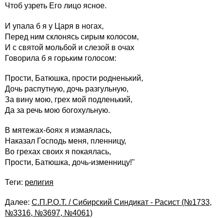
Чтоб узреть Его лицо ясное.
И упала б я у Царя в ногах,
Перед ним склонясь сирым колосом,
И с святой мольбой и слезой в очах
Говорила б я горьким голосом:
Прости, Батюшка, прости родненький,
Дочь распутную, дочь разгульную,
За вину мою, грех мой подленький,
Да за речь мою богохульную.
В мятежах-боях я измаялась,
Наказал Господь меня, пленницу,
Во грехах своих я покаялась,
Прости, Батюшка, дочь-изменницу!"
Теги:
религия
Далее:
С.П.Р.О.Т. / Сибирский Синдикат - Расист (№1733,
№3316, №3697, №4061)