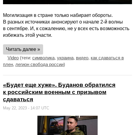
Могилизация в стране только набирает обороты.
В разных источниках анонсируют о начале 2-й волны
в сентябре. И, к сожалению, не у всех есть возможность
избежать этой участи.
Читать далее »
Video
(теги:
символика
,
украина
,
видео
,
как сдаваться в
плен
,
легион свобода россии
)
«Будет еще хуже». Буданов обратился
к российским военным с призывом
сдаваться
May 22, 2023 - 14:07 UTC