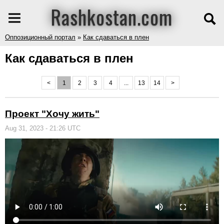
Rashkostan.com
Оппозиционный портал
»
Как сдаваться в плен
Как сдаваться в плен
<
1
2
3
4
...
13
14
>
Проект "Хочу жить"
Aug 31, 2023 - 21:26 UTC