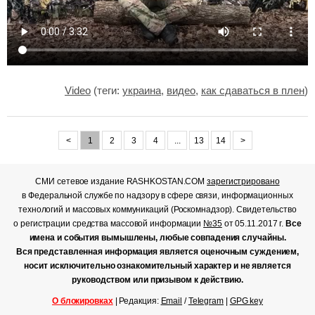
Video
(теги:
украина
,
видео
,
как сдаваться в плен
)
<
1
2
3
4
...
13
14
>
СМИ сетевое издание RASHKOSTAN.COM
зарегистрировано
в Федеральной службе по надзору в сфере связи, информационных
технологий и массовых коммуникаций (Роскомнадзор). Свидетельство
о регистрации средства массовой информации
№35
от 05.11.2017 г.
Все
имена и события вымышлены, любые совпадения случайны.
Вся представленная информация является оценочным суждением,
носит исключительно ознакомительный характер и не является
руководством или призывом к действию.
О блокировках
| Редакция:
Email
/
Telegram
|
GPG key