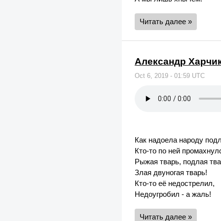
Читать далее »
Александр Харчик
Oct 6, 2019 - 01:59 UTC
Как надоела народу подл
Кто-то по ней промахнулс
Рыжая тварь, подлая тва
Злая двуногая тварь!
Кто-то её недострелил,
Недоугробил - а жаль!
Читать далее »