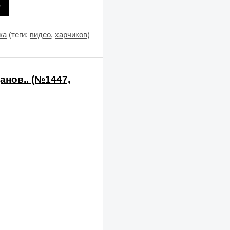
ка
(теги:
видео
,
харчиков
)
анов.. (№1447,