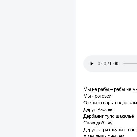
Мы не рабы – рабы не м
Мы - ротозеи.
Открыто воры под псал
Дерут Рассею.
Дербанит тупо шакальё
Свою добычу,
Дерут в три шкуры с нас
А мы лишь хнычем.