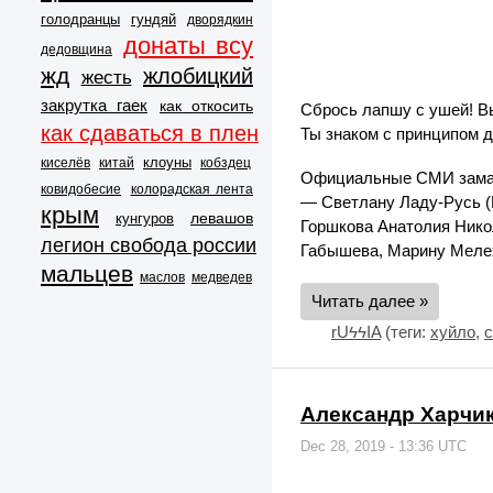
голодранцы
гундяй
дворядкин
донаты всу
дедовщина
жд
жлобицкий
жесть
закрутка гаек
как откосить
Сбрось лапшу с ушей! В
как сдаваться в плен
Ты знаком с принципом д
клоуны
киселёв
китай
кобздец
Официальные СМИ замал
ковидобесие
колорадская лента
— Светлану Ладу-Русь (
крым
левашов
кунгуров
Горшкова Анатолия Нико
легион свобода россии
Габышева, Марину Меле
мальцев
маслов
медведев
Читать далее »
rUϟϟIA
(теги:
хуйло
,
с
Александр Харчик
Dec 28, 2019 - 13:36 UTC