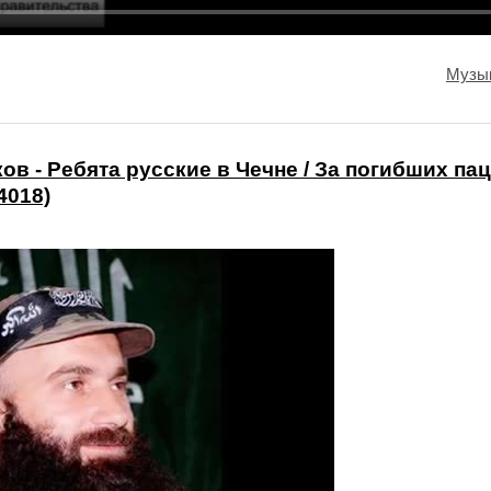
Музы
в - Ребята русские в Чечне / За погибших пац
4018)