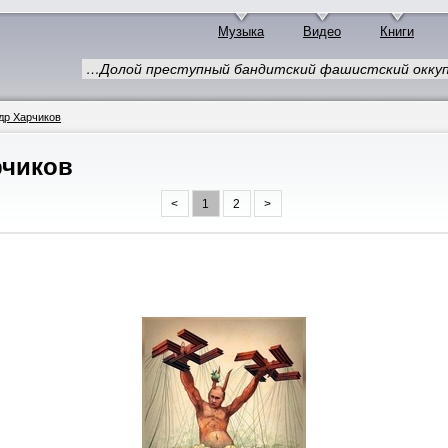
Музыка
Видео
Книги
…Долой преступный бандитский фашистский оккуп
др Харчиков
рчиков
<
1
2
>