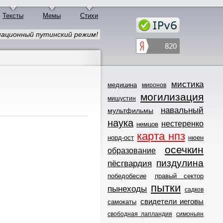
Тексты
Мемы
Стихи
ационный путинский режим!
мистика
медицина
миронов
могилизация
мишустин
навальный
мультфильмы
наука
нестеренко
немцов
карта нпз
норд-ост
нюен
осечкин
образование
пиздулина
пёсгвардия
победобесие
правый сектор
пытки
пынеходы
садков
свидетели иеговы
самокаты
свободная лапландия
симоньян