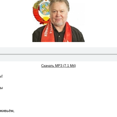
Скачать MP3 (7.1 Мб)
ы!
мы
 живьём,