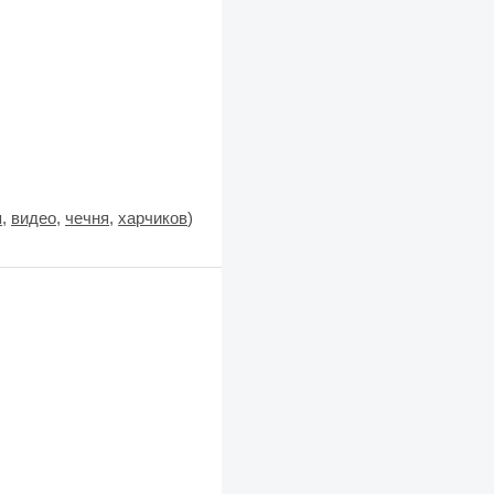
я
,
видео
,
чечня
,
харчиков
)