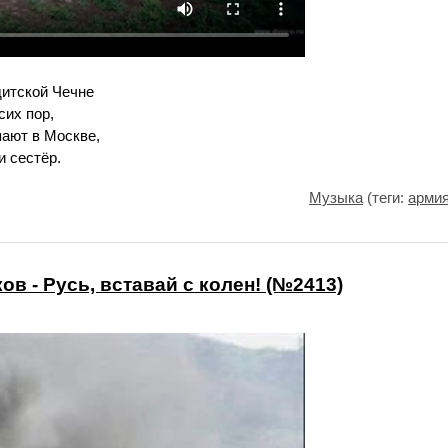
дитской Чечне
сих пор,
пают в Москве,
и сестёр.
Музыка
(теги:
арми
в - Русь, вставай с колен! (№2413)