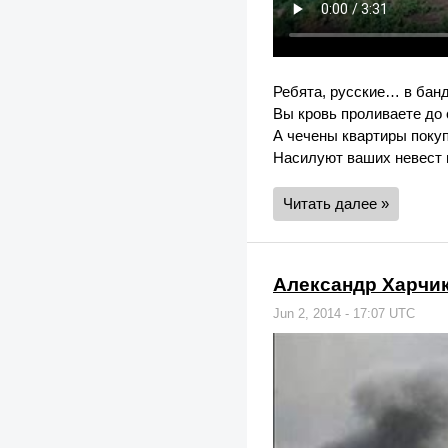
Ребята, русские… в бан
Вы кровь проливаете до 
А чечены квартиры поку
Насилуют ваших невест 
Читать далее »
Александр Харчико
Jun 2, 2014 - 17:07 UTC