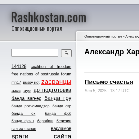
Rashkostan.com
Оппозиционный портал
Оппозиционный портал
»
Алексан
Александр Ха
🔍
144128
coalition of freedom
free nations of postrussia forum
zасранцы
Письмо счастья
mh17
pussy riot
артподготовка
азов
ауе
Sep 5, 2025 - 13:17 UTC
банда гру
банда вагнер
банда роскомнадзор
банда свр
банда ск
банда фсб
банда фсин
барабаш
березин
варламов
валька-стакан
враги сайта