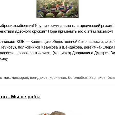
ыброси зомбоящик! Круши криминально-олигархический режим!
ействия ядерного оружия? Пора применить его с этим письмом!
чивают КОБ — Концепцию общественной безопасности, скрыв
Пеунову), полковников Квачкова и Шендакова, регент-канцлера
лаевича, пророка антихриста (машиаха) Дворядкина Дмитрия В
хову.
отник
,
невзоров
,
шендаков
,
корнилов
,
боголюбов
,
харчиков
,
быв
ов - Мы не рабы