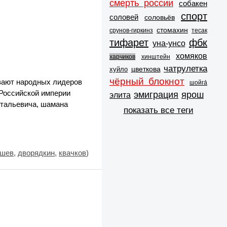
смерть россии
собакен
спорт
соловей
соловьёв
стомахин
срунов-гиркинз
тесак
тифарет
фбк
уна-унсо
хомяков
харчиков
хинштейн
чатрулетка
цветкова
хуйло
чёрный блокнот
ают народных лидеров
шойга́
 Российской империи
эмиграция
ярош
элита
итальевича, шамана
показать все теги
шев
,
дворядкин
,
квачков
)