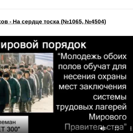
ов - На сердце тоска (№1065, №4504)