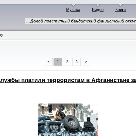
Музыка
Видео
Книги
…Долой преступный бандитский фашистский оккуп
РУ
<
1
2
3
>
лужбы платили террористам в Афганистане за