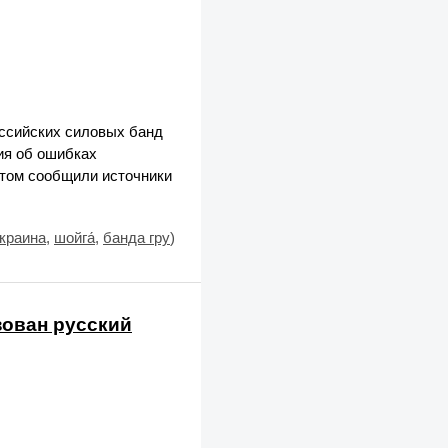
оссийских силовых банд
ия об ошибках
этом сообщили источники
краина
,
шойга́
,
банда гру
)
зован русский