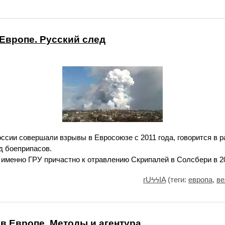
 Европе. Русский след
сии совершали взрывы в Евросоюзе с 2011 года, говорится в 
д боеприпасов.
 именно ГРУ причастно к отравлению Скрипалей в Солсбери в 20
rUϟϟIA
(теги:
европа
,
ве
в Европе. Методы и агентура