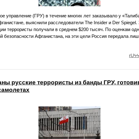
е управление (ГРУ) в течение многих лет заказывало у «Талиба
ганистане, выяснили расследователи The Insider и Der Spiegel.
и террористы получали в среднем $200 тысяч. По оценкам одн
й безопасности Афганистана, на эти цели Россия передала лиш
rUϟϟ
ны русские террористы из банды ГРУ, готов
самолетах