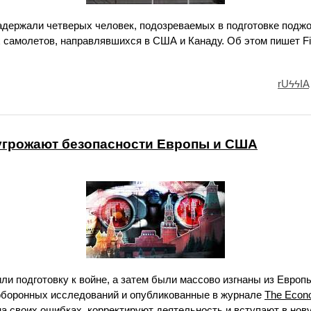
держали четверых человек, подозреваемых в подготовке поджо
 самолетов, направлявшихся в США и Канаду. Об этом пишет Fi
rUϟϟIA
угрожают безопасности Европы и США
и подготовку к войне, а затем были массово изгнаны из Европ
оборонных исследований и опубликованные в журнале
The Econ
а своих ошибках, корректируют деятельность и вступают в нов