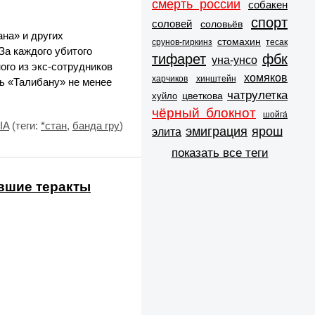
смерть россии
собакен
спорт
соловей
соловьёв
на» и других
стомахин
срунов-гиркинз
тесак
 За каждого убитого
тифарет
фбк
уна-унсо
ого из экс-сотрудников
хомяков
харчиков
хинштейн
ь «Талибану» не менее
чатрулетка
цветкова
хуйло
чёрный блокнот
шойга́
IA
(теги:
*стан
,
банда гру
)
эмиграция
ярош
элита
показать все теги
ившие теракты