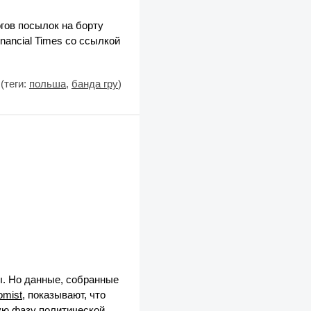
гов посылок на борту
nancial Times со ссылкой
(теги:
польша
,
банда гру
)
ы. Но данные, собранные
omist
, показывают, что
ую фазу политической