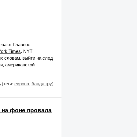
ревают Главное
ork Times
. NYT
х словам, выйти на след
и, американской
A
(теги:
европа
,
банда гру
)
 на фоне провала