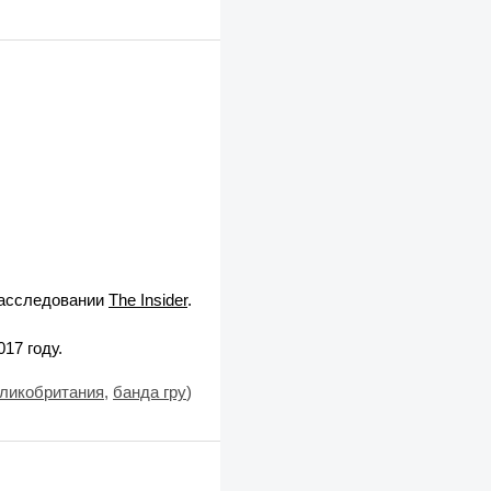
расследовании
The Insider
.
17 году.
ликобритания
,
банда гру
)