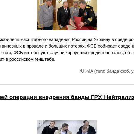
 «юбилея» масштабного нападения России на Украину в среде р
и виновных в провале и больших потерях. ФСБ собирает сведен
е того, ФСБ интересуют случаи коррупции среди генералов, об 
и»
в российском генштабе.
rUϟϟIA
(теги:
банда фсб
,
у
ей операции внедрения банды ГРУ. Нейтрали