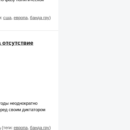
и:
сша
,
европа
,
банда гру
)
 отсутствие
годы неоднократно
еред своим диктатором
A
(теги:
европа
,
банда гру
)