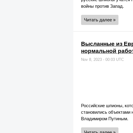
войны против Запад.
Читать далее »
Высланные из Евр
нормальной рабо
Nov 8, 2023 - 00:03 UTC
Российские шпионы, кото
становились объектами 
Владимиром Путиным.
Читать далее »