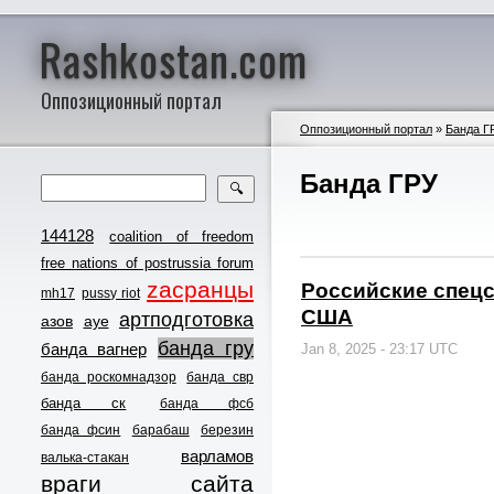
Rashkostan.com
Оппозиционный портал
Оппозиционный портал
»
Банда Г
Банда ГРУ
🔍
144128
coalition of freedom
free nations of postrussia forum
zасранцы
Российские спецс
mh17
pussy riot
США
артподготовка
азов
ауе
банда гру
банда вагнер
Jan 8, 2025 - 23:17 UTC
банда роскомнадзор
банда свр
банда ск
банда фсб
банда фсин
барабаш
березин
варламов
валька-стакан
враги сайта