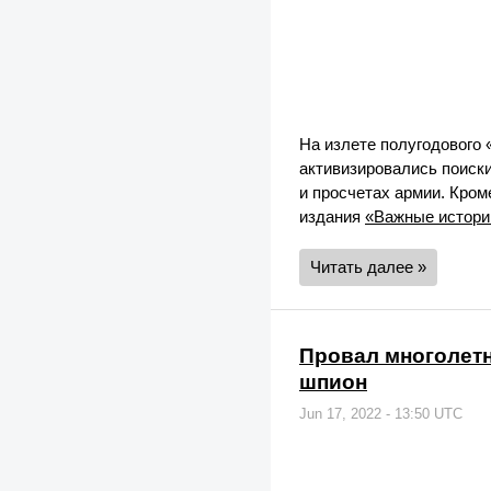
На излете полугодового
активизировались поиск
и просчетах армии. Кром
издания
«Важные истори
Читать далее »
Провал многолетн
шпион
Jun 17, 2022 - 13:50 UTC