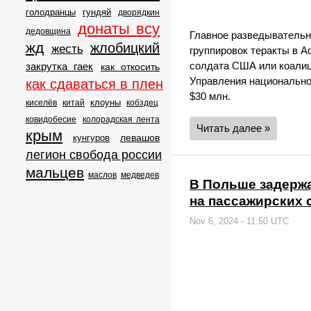
голодранцы
гундяй
дворядкин
донаты всу
дедовщина
Главное разведывательно
жд
жлобицкий
жесть
группировок теракты в Аф
солдата США или коалици
закрутка гаек
как откосить
Управления национально
как сдаваться в плен
$30 млн.
клоуны
киселёв
китай
кобздец
ковидобесие
колорадская лента
Читать далее »
крым
левашов
кунгуров
легион свобода россии
мальцев
маслов
медведев
В Польше задержа
на пассажирских 
Nov 6, 2024 - 11:50 UTC