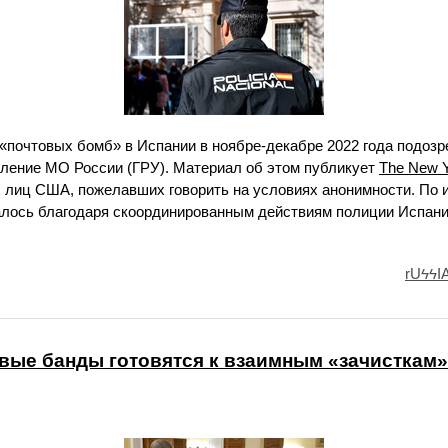
«почтовых бомб» в Испании в ноябре-декабре 2022 года подоз
ление МО России (ГРУ). Материал об этом публикует
The New Y
лиц США, пожелавших говорить на условиях анонимности. По и
ось благодаря скоординированным действиям полиции Испани
rUϟϟI
вые банды готовятся к взаимным «зачисткам»