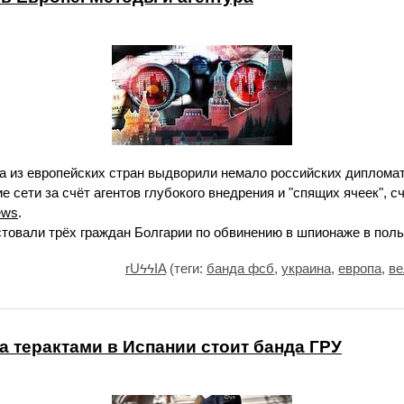
да из европейских стран выдворили немало российских диплома
е сети за счёт агентов глубокого внедрения и "спящих ячеек", 
ews
.
товали трёх граждан Болгарии по обвинению в шпионаже в поль
rUϟϟIA
(теги:
банда фсб
,
украина
,
европа
,
ве
 терактами в Испании стоит банда ГРУ