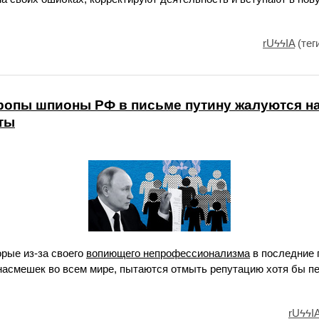
rUϟϟIA
(тег
опы шпионы РФ в письме путину жалуются на
ты
рые из-за своего
вопиющего непрофессионализма
в последние 
насмешек во всем мире, пытаются отмыть репутацию хотя бы п
rUϟϟI