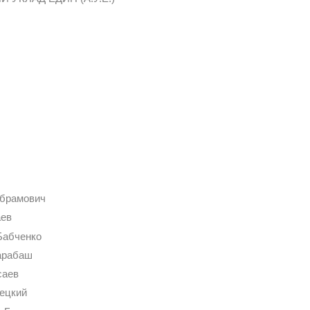
Абрамович
аев
Бабченко
арабаш
саев
лецкий