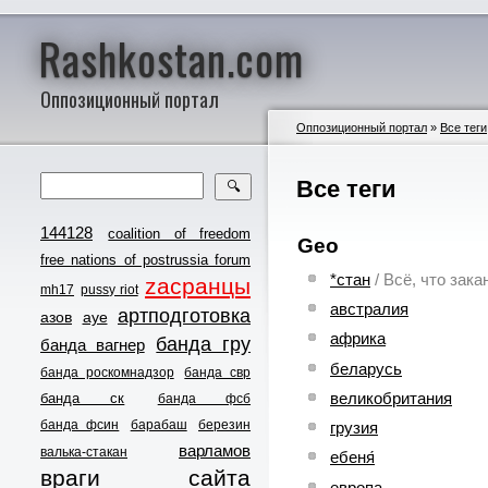
Rashkostan.com
Оппозиционный портал
Оппозиционный портал
»
Все теги
Все теги
🔍
144128
coalition of freedom
Geo
free nations of postrussia forum
*стан
/ Всё, что зак
zасранцы
mh17
pussy riot
австралия
артподготовка
азов
ауе
африка
банда гру
банда вагнер
беларусь
банда роскомнадзор
банда свр
великобритания
банда ск
банда фсб
банда фсин
барабаш
березин
грузия
варламов
валька-стакан
ебеня́
враги сайта
европа