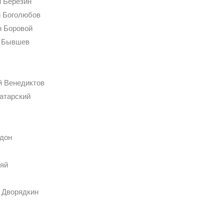
н Березин
й Боголюбов
н Боровой
р Бывшев
й Венедиктов
Татарский
рдон
дяй
й Дворядкин