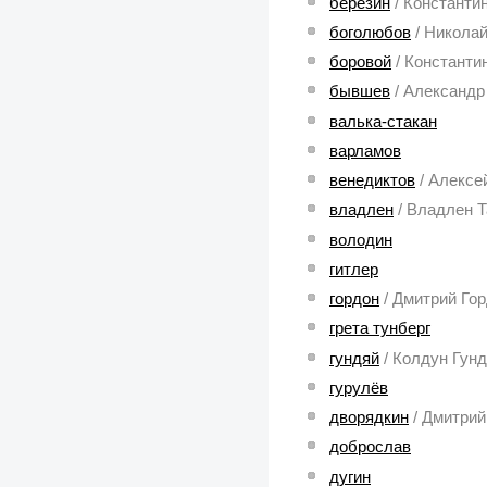
березин
/ Константи
боголюбов
/ Никола
боровой
/ Константи
бывшев
/ Александ
валька-стакан
варламов
венедиктов
/ Алексе
владлен
/ Владлен 
володин
гитлер
гордон
/ Дмитрий Го
грета тунберг
гундяй
/ Колдун Гун
гурулёв
дворядкин
/ Дмитри
доброслав
дугин