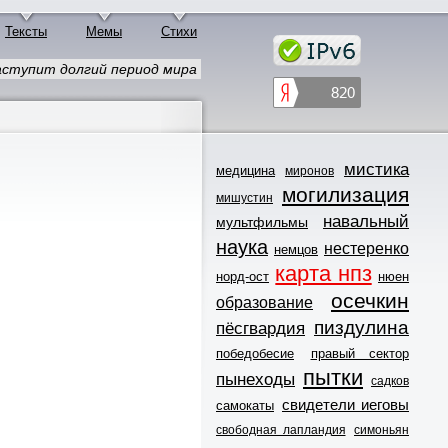
Тексты
Мемы
Стихи
наступит долгий период мира
мистика
медицина
миронов
могилизация
мишустин
навальный
мультфильмы
наука
нестеренко
немцов
карта нпз
норд-ост
нюен
осечкин
образование
пиздулина
пёсгвардия
победобесие
правый сектор
пытки
пынеходы
садков
свидетели иеговы
самокаты
свободная лапландия
симоньян