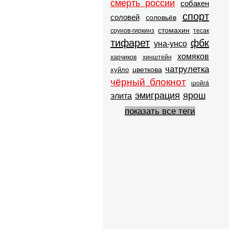
смерть россии
собакен
спорт
соловей
соловьёв
стомахин
срунов-гиркинз
тесак
тифарет
фбк
уна-унсо
хомяков
харчиков
хинштейн
чатрулетка
цветкова
хуйло
чёрный блокнот
шойга́
эмиграция
ярош
элита
показать все теги