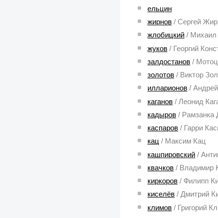
ельцин
жирнов
/ Сергей Жи
жлобицкий
/ Михаил
жуков
/ Георгий Кон
залдостанов
/ Мото
золотов
/ Виктор Зо
илларионов
/ Андре
каганов
/ Леонид Каг
кадыров
/ Рамзанка
каспаров
/ Гарри Ка
кац
/ Максим Кац
кашпировский
/ Ант
квачков
/ Владимир 
киркоров
/ Филипп К
киселёв
/ Дмитрий К
климов
/ Григорий К