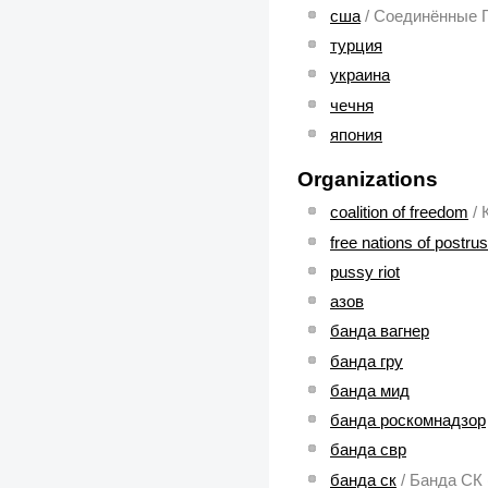
сша
/ Соединённые 
турция
украина
чечня
япония
Organizations
coalition of freedom
/
free nations of postru
pussy riot
азов
банда вагнер
банда гру
банда мид
банда роскомнадзор
банда свр
банда ск
/ Банда СК