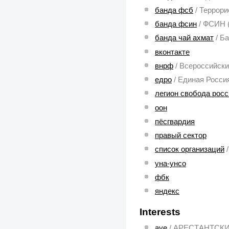
банда фсб
/ Террор
банда фсин
/ ФСИН 
банда чай ахмат
/ Б
вконтакте
внрф
/ Всероссийск
едро
/ Единая Росси
легион свобода росс
оон
пёсгвардия
правый сектор
список организаций
уна-унсо
фбк
яндекс
Interests
ауе
/ АРЕСТАНТСКИЙ