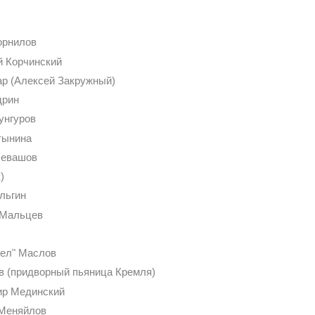
орнилов
й Корчинский
гар (Алексей Закружный)
дрин
унгуров
тынина
Левашов
)
льгин
 Мальцев
сел" Маслов
в (придворный пьяница Кремля)
ир Мединский
 Меняйлов