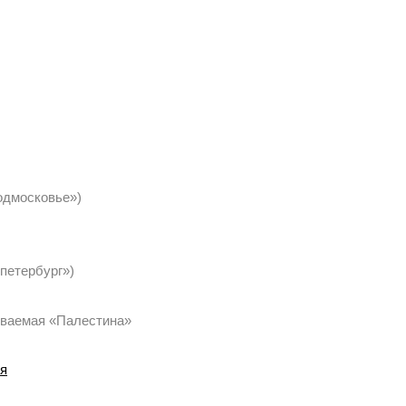
одмосковье»)
-петербург»)
ываемая «Палестина»
я