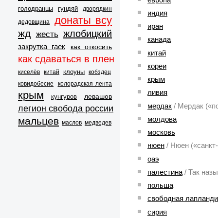
голодранцы
гундяй
дворядкин
индия
донаты всу
дедовщина
иран
жд
жлобицкий
жесть
канада
закрутка гаек
как откосить
китай
как сдаваться в плен
кореи
клоуны
киселёв
китай
кобздец
крым
ковидобесие
колорадская лента
ливия
крым
левашов
кунгуров
мердак
/ Мердак («п
легион свобода россии
молдова
мальцев
маслов
медведев
московь
нюен
/ Нюен («санкт
оаэ
палестина
/ Так наз
польша
свободная лапланди
сирия