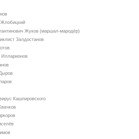
рнов
 Жлобицкий
стантинович Жуков (маршал-мародёр)
циклист Залдостанов
лотов
й Илларионов
анов
 Дыров
спаров
ивирус Кашпировского
Квачков
иркоров
иселёв
лимов