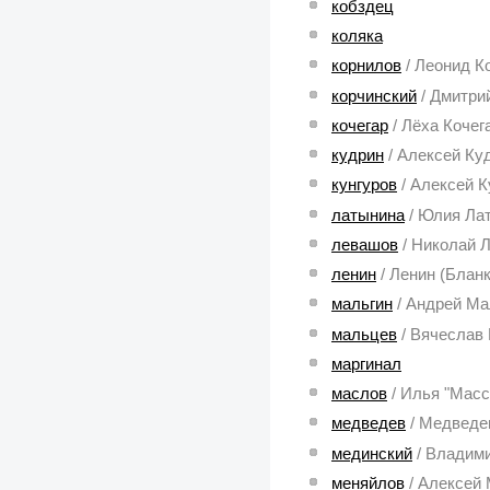
кобздец
коляка
корнилов
/ Леонид К
корчинский
/ Дмитри
кочегар
/ Лёха Коче
кудрин
/ Алексей Ку
кунгуров
/ Алексей К
латынина
/ Юлия Ла
левашов
/ Николай 
ленин
/ Ленин (Бланк
мальгин
/ Андрей Ма
мальцев
/ Вячеслав
маргинал
маслов
/ Илья "Мас
медведев
/ Медведе
мединский
/ Владим
меняйлов
/ Алексей