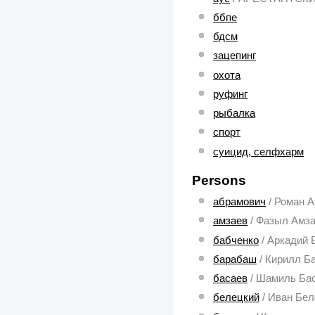
ббпе
бдсм
зацепинг
охота
руфинг
рыбалка
спорт
суицид, селфхарм
Persons
абрамович
/ Роман 
амзаев
/ Фазыл Амз
бабченко
/ Аркадий 
барабаш
/ Кирилл Б
басаев
/ Шамиль Ба
белецкий
/ Иван Бе