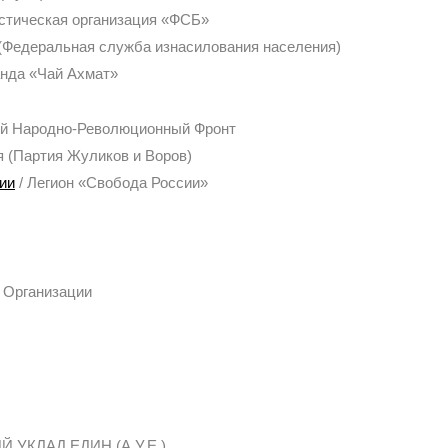
истическая организация «ФСБ»
(Федеральная служба изнасилования населения)
анда «Чай Ахмат»
ий Народно-Революционный Фронт
я (Партия Жуликов и Воров)
ии
/ Легион «Свобода России»
/ Организации
 УКЛАД ЕДИН (А.У.Е.)