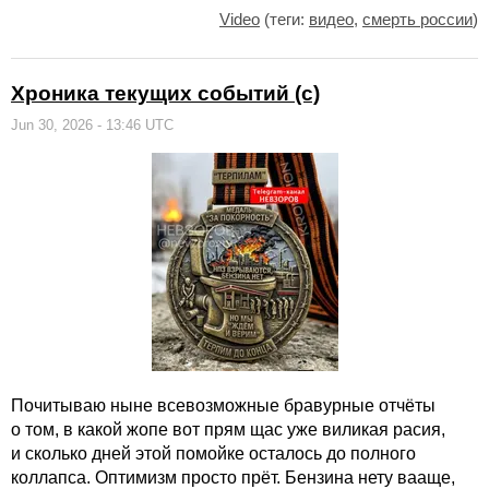
Video
(теги:
видео
,
смерть россии
)
Хроника текущих событий (с)
Jun 30, 2026 - 13:46 UTC
Почитываю ныне всевозможные бравурные отчёты
о том, в какой жопе вот прям щас уже виликая расия,
и сколько дней этой помойке осталось до полного
коллапса. Оптимизм просто прёт. Бензина нету вааще,