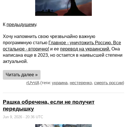
К
предыдущему
.
Хочу напомнить свою чрезвычайно важную
программную статью
Главное - уничтожить Россию. Все
остальное - вторично!
и ее
перевод на украинский.
Она
написана еще в 2023, но остается в наивысшей степени
актуальной.
Читать далее »
rUϟϟIA
(теги:
украина
,
нестеренко
,
смерть россии
)
Рашка обречена, если не получит
передышку
Jun 9, 2026 - 20:36 UTC