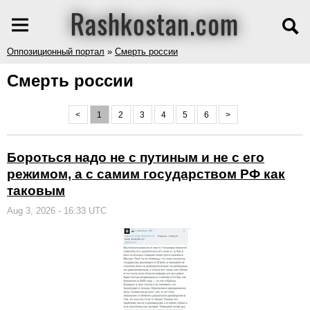
Rashkostan.com
Оппозиционный портал
»
Смерть россии
Смерть россии
<
1
2
3
4
5
6
>
Бороться надо не с путиным и не с его
режимом, а с самим государством РФ как
таковым
Aug 3, 2026 - 16:33 UTC