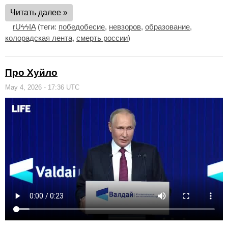
Читать далее »
rUϟϟIA
(теги:
победобесие
,
невзоров
,
образование
,
колорадская лента
,
смерть россии
)
Про Хуйло
May 4, 2026 - 17:36 UTC