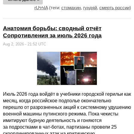
rUϟϟIA
(теги:
стомахин
,
гундяй
,
смерть россии
)
Анатомия борьбы: сводный отчёт
Сопротивления за июль 2026 года
Aug 2, 2026 - 21:52 UTC
Июль 2026 года войдёт в учебники городской герильи как
месяц, когда российское подполье окончательно
перешло от разрозненных акций к системному удушению
военной машины путинского режима. Пока чекисты
имитируют бурную деятельность и гоняются
за подростками в чат-ботах, партизаны провели 25
скоординированных атак на критическую