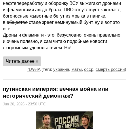
нефтепереработку и оборонку ВСУ выжигают дронами
и фламингами аж до Урала, ПВО отсутствует как класс,
богоносные жывотные бегут из мрыка в панике,
в
обществе
стаде зреет неминуемый бунт, ну и вот это
всё.
Дроны и фламинги - это, безусловно, очень правильно
и очень полезно, я сам читаю подобные новости
с огромным удовольствием. Но!
Читать далее »
rUϟϟIA
(теги:
украина
,
маты
,
ссср
,
смерть россии
)
путинская империя: вечная война или
исторический демонтаж?
Jun 20, 2026 - 23:50 UTC