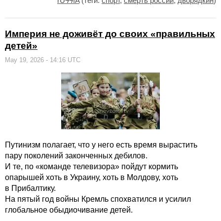
rUϟϟIA
(теги:
спорт
,
смерть россии
,
дворядкин
)
Империя не доживёт до своих «правильных
детей»
May 19, 2026 - 14:16 UTC
Путинизм полагает, что у него есть время вырастить
пару поколений законченных дебилов.
И те, по «команде телевизора» пойдут кормить
опарышей хоть в Украину, хоть в Молдову, хоть
в Прибалтику.
На пятый год войны Кремль спохватился и усилил
глобальное обыдиочивание детей.