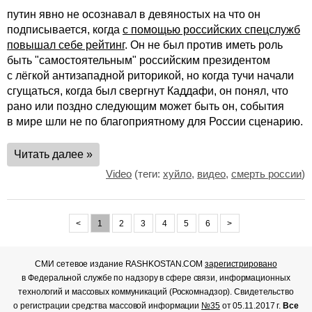
путин явно не осознавал в девяностых на что он
подписывается, когда
с помощью российских спецслужб
повышал себе рейтинг
. Он не был против иметь роль
быть "самостоятельным" российским президентом
с лёгкой антизападной риторикой, но когда тучи начали
сгущаться, когда был свергнут Каддафи, он понял, что
рано или поздно следующим может быть он, события
в мире шли не по благоприятному для России сценарию.
Читать далее »
Video
(теги:
хуйло
,
видео
,
смерть россии
)
<
1
2
3
4
5
6
>
СМИ сетевое издание RASHKOSTAN.COM
зарегистрировано
в Федеральной службе по надзору в сфере связи, информационных
технологий и массовых коммуникаций (Роскомнадзор). Свидетельство
о регистрации средства массовой информации
№35
от 05.11.2017 г.
Все