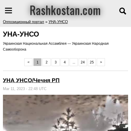
Rashkostan.com
Оппозиционный портал
»
УНА-УНСО
УНА-УНСО
Украинская Национальная Ассамблея — Украинская Народная
Самооборона
<
1
2
3
4
...
24
25
>
УНА УНСО/Чечня РП
Mar 11, 2023 - 22:48 UTC