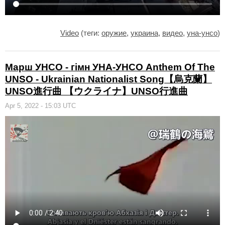
Video
(теги:
оружие
,
украина
,
видео
,
уна-унсо
)
Марш УНСО - гімн УНА-УНСО Anthem Of The
UNSO - Ukrainian Nationalist Song【烏克蘭】
UNSO進行曲 【ウクライナ】UNSO行進曲
Apr 5, 2022 - 15:03 UTC