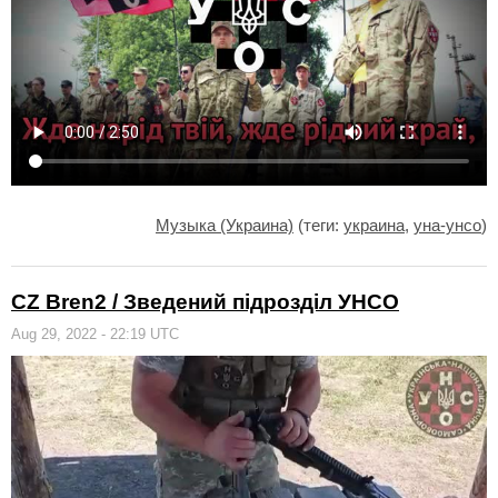
Музыка (Украина)
(теги:
украина
,
уна-унсо
)
CZ Bren2 / Зведений підрозділ УНСО
Aug 29, 2022 - 22:19 UTC