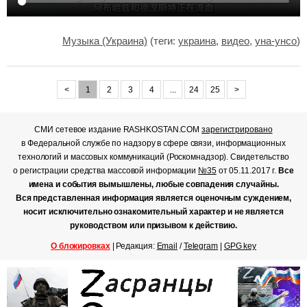
Музыка (Украина)
(теги:
украина
,
видео
,
уна-унсо
)
<
1
2
3
4
...
24
25
>
СМИ сетевое издание RASHKOSTAN.COM
зарегистрировано
в Федеральной службе по надзору в сфере связи, информационных
технологий и массовых коммуникаций (Роскомнадзор). Свидетельство
о регистрации средства массовой информации
№35
от 05.11.2017 г.
Все
имена и события вымышлены, любые совпадения случайны.
Вся представленная информация является оценочным суждением,
носит исключительно ознакомительный характер и не является
руководством или призывом к действию.
О блокировках
| Редакция:
Email
/
Telegram
|
GPG key