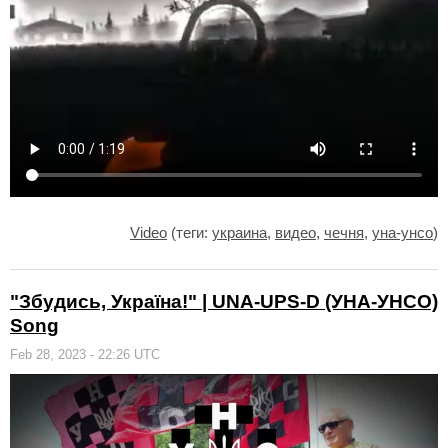
Video
(теги:
украина
,
видео
,
чечня
,
уна-унсо
)
"Збудись, Україна!" | UNA-UPS-D (УНА-УНСО)
Song
Feb 28, 2023 - 22:26 UTC