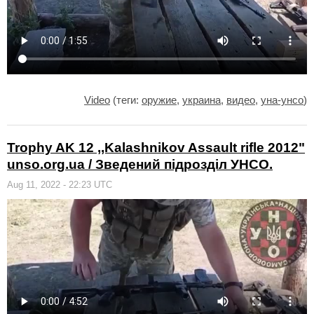
Video
(теги:
оружие
,
украина
,
видео
,
уна-унсо
)
Trophy AK 12 ,,Kalashnikov Assault rifle 2012"
unso.org.ua / Зведений підрозділ УНСО.
Aug 11, 2022 - 22:23 UTC