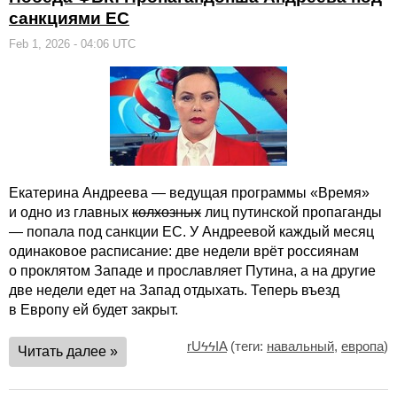
санкциями ЕС
Feb 1, 2026 - 04:06 UTC
Екатерина Андреева — ведущая программы «Время»
и одно из главных
колхозных
лиц путинской пропаганды
— попала под санкции ЕС. У Андреевой каждый месяц
одинаковое расписание: две недели врёт россиянам
о проклятом Западе и прославляет Путина, а на другие
две недели едет на Запад отдыхать. Теперь въезд
в Европу ей будет закрыт.
rUϟϟIA
(теги:
навальный
,
европа
)
Читать далее »