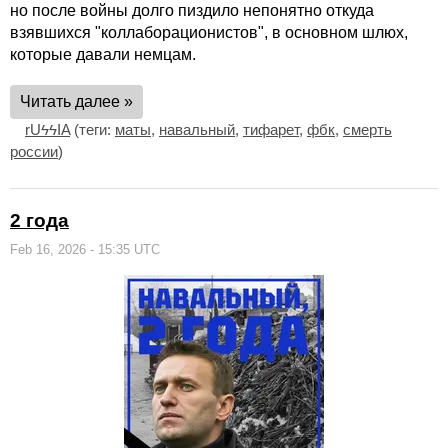
но после войны долго пиздило непонятно откуда
взявшихся "коллаборационистов", в основном шлюх,
которые давали немцам.
Читать далее »
rUϟϟIA
(теги:
маты
,
навальный
,
тифарет
,
фбк
,
смерть
россии
)
2 года
Feb 16, 2026 - 15:35 UTC