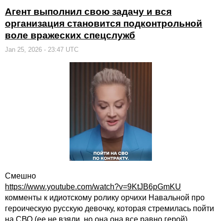
Агент выполнил свою задачу и вся
организация становится подконтрольной
воле вражеских спецслужб
Jan 25, 2026 - 23:47 UTC
Смешно
https://www.youtube.com/watch?v=9KtJB6pGmKU
комменты к идиотскому ролику орчихи Навальной про
героическую русскую девочку, которая стремилась пойти
на СВО (ее не взяли, но она она все равно герой).