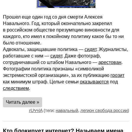
Прошел еще один год со дня смерти Алексея
Навального. Год, который окончательно закрепил
в российском обществе презумпцию виновности для
каждого, кто имел к покойному политику какое бы то ни
было отношение.
Адвокаты, защищавшие политика —
сидят
. Журналисты,
работавшие с ним —
сидят
. Даже фотограф,
сотрудничавший со штабом Навального —
арестован
.
Фотографии политика признаны «символикой
экстремистской организации», за их публикацию
грозит
как минимум штраф. Целые семьи
оказываются
под
следствием
.
Читать далее »
rUϟϟIA
(теги:
навальный
,
легион свобода россии
)
Кто блокирует интернет? Называем имена