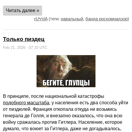
Читать далее »
rUϟϟIA
(теги:
навальный
,
банда роскомнадзор
)
Только пиздец
Feb 21, 2026 - 07:10 UTC
В принципе, после национальной катастрофы
подобного масштаба
, у населения есть два способа уйти
от пиздюлей. Франция откопала откуда ни возьмись
генерала де Голля, и внезапно оказалось, что она всю
войну сражалась против Гитлера. Население, которое
думало, что воюет за Гитлера, даже не догадывалось,