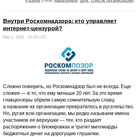
Разное
(теги:
навальный
,
фбк
,
список организаций
)
Внутри Роскомнадзора: кто управляет
интернет-цензурой?
Mar 2, 2026 - 20:43 UTC
Сложно поверить, но Роскомнадзор был не всегда. Еще
сложее — в то, что ему меньше 20 лет. За это время
главцензоры обрели самую сомнительную славу,
а название их организации превратилось в ругательство.
Но, ругая всю организацию, мы редко называем имена
участников ее верхушки — тех, кто раздает
распоряжения о блокировках и тратит миллиарды
бюджетных денег на дорогущие глушилки.