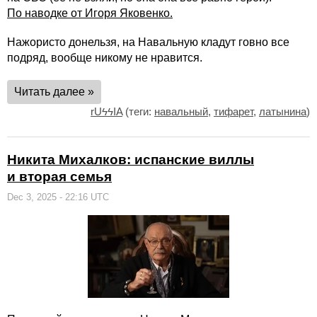
По наводке от Игоря Яковенко.
Нажористо донельзя, на Навальную кладут говно все
подряд, вообще никому не нравится.
Читать далее »
rUϟϟIA
(теги:
навальный
,
тифарет
,
латынина
)
Никита Михалков: испанские виллы
и вторая семья
Dec 3, 2025 - 22:16 UTC