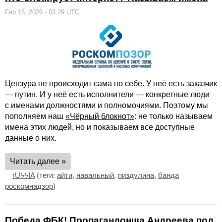
Feb 15, 2026 - 03:29 UTC
Цензура не происходит сама по себе. У неё есть заказчик
— путин. И у неё есть исполнители — конкретные люди
с именами должностями и полномочиями. Поэтому мы
пополняем наш
«Чёрный блокнот»
: не только называем
имена этих людей, но и показываем все доступные
данные о них.
Читать далее »
rUϟϟIA
(теги:
айти
,
навальный
,
пиздулина
,
банда
роскомнадзор
)
Победа ФБК! Пропагандонша Андреева под