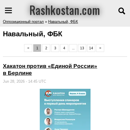
Rashkostan.com
Оппозиционный портал
»
Навальный, ФБК
Навальный, ФБК
<
1
2
3
4
...
13
14
>
Хакатон против «Единой России»
в Берлине
Jun 28, 2026 - 14:45 UTC