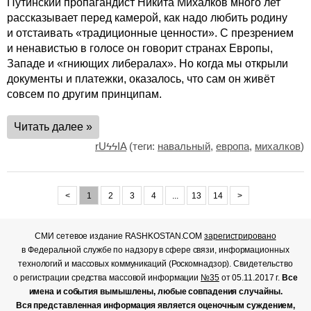
Путинский пропагандист Никита Михалков много лет
рассказывает перед камерой, как надо любить родину
и отстаивать «традиционные ценности». С презрением
и ненавистью в голосе он говорит странах Европы,
Западе и «гниющих либералах». Но когда мы открыли
документы и платежки, оказалось, что сам он живёт
совсем по другим принципам.
Читать далее »
rUϟϟIA
(теги:
навальный
,
европа
,
михалков
)
<
1
2
3
4
...
13
14
>
СМИ сетевое издание RASHKOSTAN.COM
зарегистрировано
в Федеральной службе по надзору в сфере связи, информационных
технологий и массовых коммуникаций (Роскомнадзор). Свидетельство
о регистрации средства массовой информации
№35
от 05.11.2017 г.
Все
имена и события вымышлены, любые совпадения случайны.
Вся представленная информация является оценочным суждением,