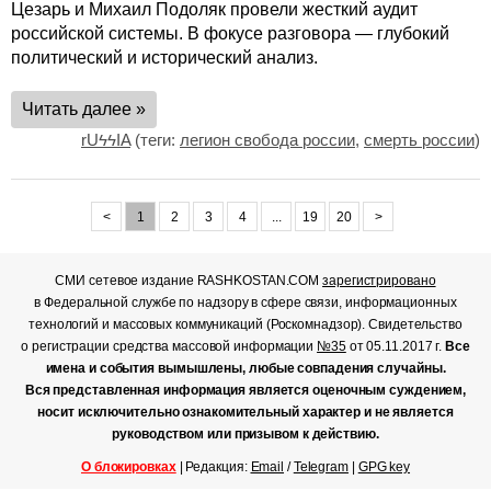
Цезарь и Михаил Подоляк провели жесткий аудит
российской системы. В фокусе разговора — глубокий
политический и исторический анализ.
Читать далее »
rUϟϟIA
(теги:
легион свобода россии
,
смерть россии
)
<
1
2
3
4
...
19
20
>
СМИ сетевое издание RASHKOSTAN.COM
зарегистрировано
в Федеральной службе по надзору в сфере связи, информационных
технологий и массовых коммуникаций (Роскомнадзор). Свидетельство
о регистрации средства массовой информации
№35
от 05.11.2017 г.
Все
имена и события вымышлены, любые совпадения случайны.
Вся представленная информация является оценочным суждением,
носит исключительно ознакомительный характер и не является
руководством или призывом к действию.
О блокировках
| Редакция:
Email
/
Telegram
|
GPG key