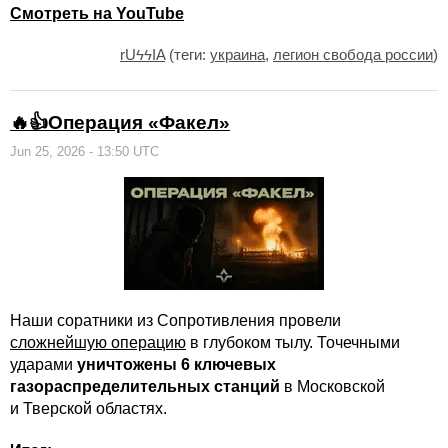
Смотреть на YouTube
rUϟϟIA
(теги:
украина
,
легион свобода россии
)
🔥👍Операция «Факел»
Jun 25, 2026 - 13:50 UTC
Наши соратники из Сопротивления провели
сложнейшую операцию
в глубоком тылу. Точечными
ударами
уничтожены 6 ключевых
газораспределительных станций
в Московской
и Тверской областях.