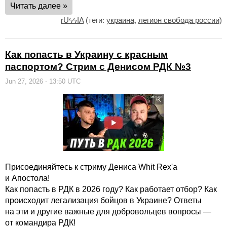
Читать далее »
rUϟϟIA
(теги:
украина
,
легион свобода россии
)
Как попасть в Украину с красным
паспортом? Стрим с Денисом РДК №3
Jun 27, 2026 - 13:50 UTC
Присоединяйтесь к стриму Дениса Whit Rex'а
и Апостола!
Как попасть в РДК в 2026 году? Как работает отбор? Как
происходит легализация бойцов в Украине? Ответы
на эти и другие важные для добровольцев вопросы —
от командира РДК!