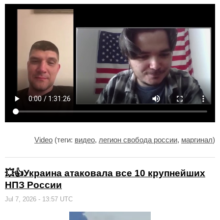
Video
(теги:
видео
,
легион свобода россии
,
маргинал
)
💥👍Украина атаковала все 10 крупнейших
НПЗ России
Jul 7, 2026 - 13:57 UTC