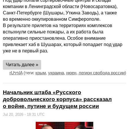
Под удар попали сортировочные центры и склады
компании в Ленинградской области (Новосаратовка),
Санкт-Петербурге (Шушары, Уткина Заводь), а также
во временно оккупированном Симферополе.
В результате прилетов на территориях комплексов
вспыхнули сильные пожары, а их работа была
оперативно приостановлена. Особое внимание
привлекает хаб в Шушарах, который попадает под удар
уже не в первый раз.
Читать далее »
rUϟϟIA
(теги:
крым
,
украина
,
нюен
,
легион свобода россии
)
Начальник штаба «Русского
добровольческого корпуса» рассказал
о войне, путине и будущем россии
Jul 20, 2026 - 18:31 UTC