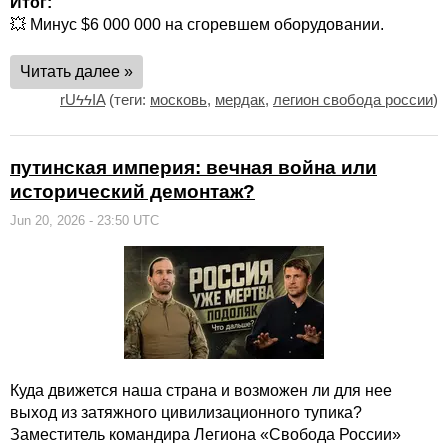
Итог:
💥 Минус $6 000 000 на сгоревшем оборудовании.
Читать далее »
rUϟϟIA
(теги:
московь
,
мердак
,
легион свобода россии
)
путинская империя: вечная война или
исторический демонтаж?
Jun 20, 2026 - 23:50 UTC
Куда движется наша страна и возможен ли для нее
выход из затяжного цивилизационного тупика?
Заместитель командира Легиона «Свобода России»