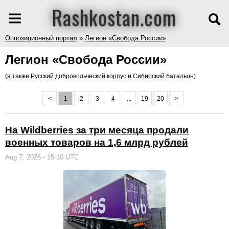
Rashkostan.com
Оппозиционный портал
»
Легион «Свобода России»
Легион «Свобода России»
(а также Русский добровольческий корпус и Сибирский батальон)
<
1
2
3
4
...
19
20
>
На Wildberries за три месяца продали
военных товаров на 1,6 млрд рублей
Aug 7, 2026 - 15:10 UTC