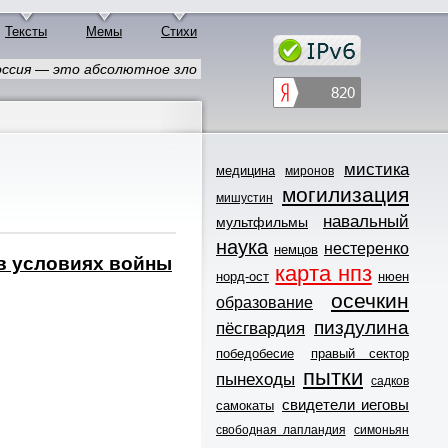
Тексты
Мемы
Стихи
ссия — это абсолютное зло
мистика
медицина
миронов
могилизация
мишустин
навальный
мультфильмы
наука
нестеренко
немцов
 в условиях войны
карта нпз
норд-ост
нюен
осечкин
образование
пиздулина
пёсгвардия
победобесие
правый сектор
пытки
пынеходы
садков
свидетели иеговы
самокаты
свободная лапландия
симоньян