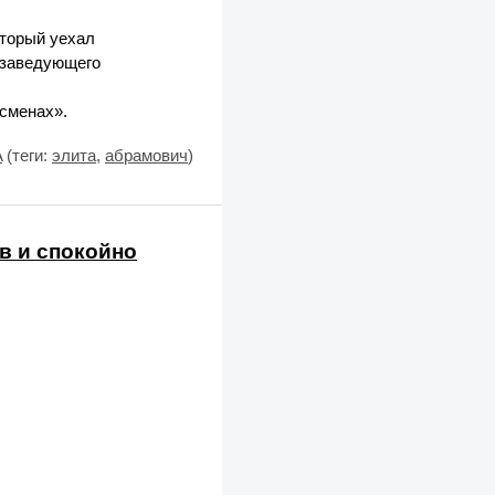
оторый уехал
 заведующего
сменах».
A
(теги:
элита
,
абрамович
)
в и спокойно