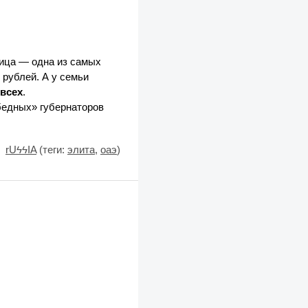
ица — одна из самых
 рублей. А у семьи
 всех
.
бедных» губернаторов
rUϟϟIA
(теги:
элита
,
оаэ
)