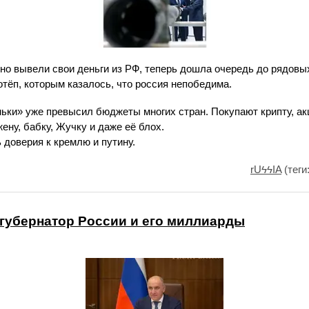
но вывели свои деньги из РФ, теперь дошла очередь до рядовы
отёп, которым казалось, что россия непобедима.
ньки» уже превысил бюджеты многих стран. Покупают крипту, ак
ену, бабку, Жучку и даже её блох.
 доверия к кремлю и путину.
rUϟϟIA
(теги
губернатор России и его миллиарды