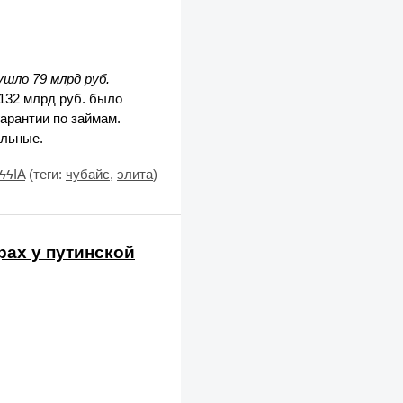
ушло 79 млрд руб.
 132 млрд руб. было
арантии по займам.
альные.
ϟϟIA
(теги:
чубайс
,
элита
)
рах у путинской