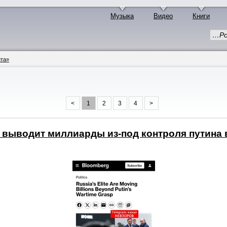
Музыка
Видео
Книги
…Ро
ита»
<
1
2
3
4
>
 выводит миллиарды из-под контроля путина