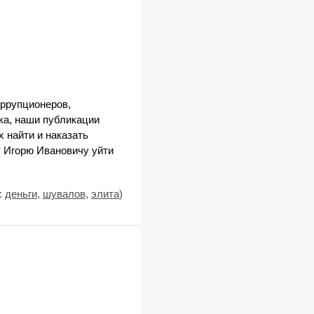
оррупционеров,
ка, наши публикации
 найти и наказать
т Игорю Ивановичу уйти
:
деньги
,
шувалов
,
элита
)