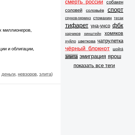
смерть россии
собакен
спорт
соловей
соловьёв
стомахин
срунов-гиркинз
тесак
тифарет
фбк
уна-унсо
х миллионеров,
хомяков
харчиков
хинштейн
чатрулетка
цветкова
хуйло
чёрный блокнот
ции и облигации,
шойга́
эмиграция
ярош
элита
показать все теги
:
деньги
,
невзоров
,
элита
)