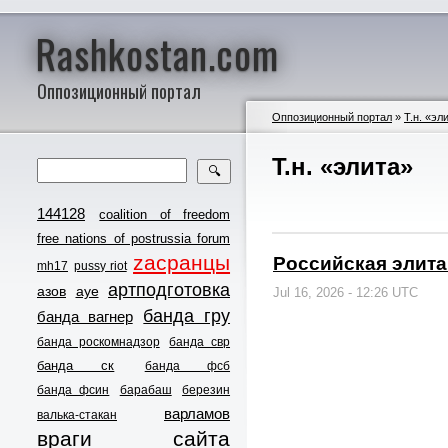
Rashkostan.com
Оппозиционный портал
Оппозиционный портал
»
Т.н. «эл
Т.н. «элита»
🔍
144128
coalition of freedom
free nations of postrussia forum
zасранцы
Российская элита
mh17
pussy riot
артподготовка
азов
ауе
Jul 16, 2026 - 12:26 UTC
банда гру
банда вагнер
банда роскомнадзор
банда свр
банда ск
банда фсб
банда фсин
барабаш
березин
варламов
валька-стакан
враги сайта