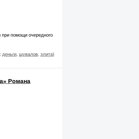
я при помощи очередного
:
деньги
,
шувалов
,
элита
)
а» Романа