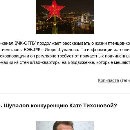
рам-канал ВЧК-ОГПУ продолжает рассказывать о жизни птенцов-к
тием главы ВЭБ.РФ – Игоря Шувалова. По информации источни
оскорпорации и он регулярно требует от причастных подчинённых
рмации из стен штаб-квартиры на Воздвиженке, которые мешаю
Копипаста
(теги
ь Шувалов конкуренцию Кате Тихоновой?