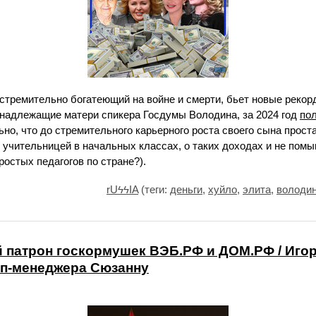
 стремительно богатеющий на войне и смерти, бьет новые рекор
инадлежащие матери спикера Госдумы Володина, за 2024 год
по
но, что до стремительного карьерного роста своего сына прост
учительницей в начальных классах, о таких доходах и не помы
ростых педагогов по стране?).
rUϟϟIA
(теги:
деньги
,
хуйло
,
элита
,
володи
 патрон госкормушек ВЭБ.РФ и ДОМ.РФ / Иго
оп-менеджера Сюзанну