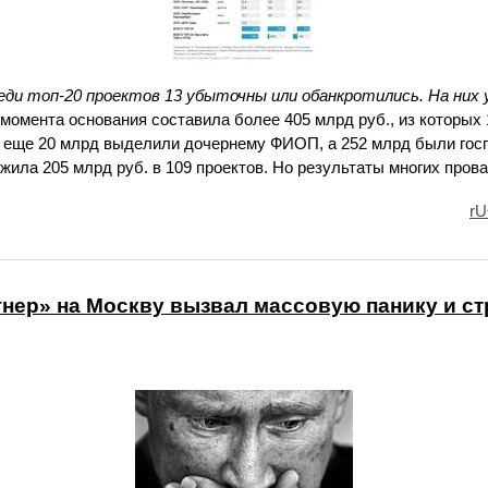
еди топ-20 проектов 13 убыточны или обанкротились. На них 
момента основания составила более 405 млрд руб., из которых
 еще 20 млрд выделили дочернему ФИОП, а 252 млрд были госг
жила 205 млрд руб. в 109 проектов. Но результаты многих пров
rU
нер» на Москву вызвал массовую панику и ст