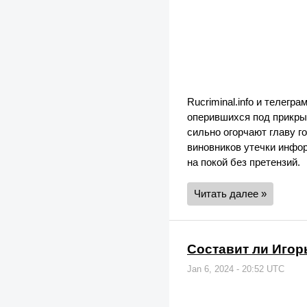
Rucriminal.info и телег
оперившихся под прикры
сильно огорчают главу г
виновников утечки инфо
на покой без претензий.
Читать далее »
Составит ли Игор
Jan 6, 2024 - 20:52 UTC