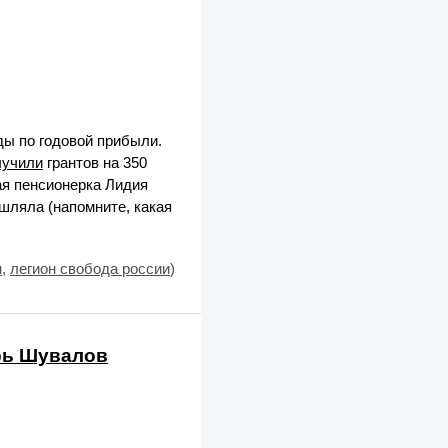
ды по годовой прибыли.
лучили
грантов на 350
ая пенсионерка Лидия
шляла (напомните, какая
н
,
легион свобода россии
)
рь Шувалов