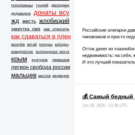
голодранцы
гундяй
дворядкин
донаты всу
дедовщина
жд
жлобицкий
жесть
закрутка гаек
как откосить
Российские олигархи дав
как сдаваться в плен
чиновников и просто нед
клоуны
киселёв
китай
кобздец
Отток денег из «зазнобо
ковидобесие
колорадская лента
недвижимость: на себя, ж
крым
левашов
кунгуров
И это лучший показатель
легион свобода россии
мальцев
маслов
медведев
💰 Самый бедный 
Jun 29, 2026 - 13:36 UTC