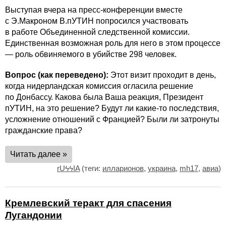
Выступая вчера на пресс-конференции вместе
с Э.Макроном В.пУТИН попросился участвовать
в работе Объединенной следственной комиссии.
Единственная возможная роль для него в этом процессе
— роль обвиняемого в убийстве 298 человек.
Вопрос (как переведено):
Этот визит проходит в день,
когда нидерландская комиссия огласила решение
по Донбассу. Какова была Ваша реакция, Президент
пУТИН, на это решение? Будут ли какие-то последствия,
усложнение отношений с Францией? Были ли затронуты
гражданские права?
Читать далее »
rUϟϟIA
(теги:
илларионов
,
украина
,
mh17
,
авиа
)
Кремлевский теракт для спасения
Лугандонии