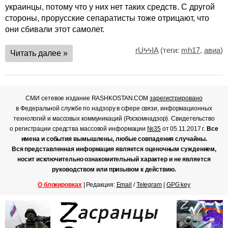
украинцы, потому что у них нет таких средств. С другой
стороны, прорусские сепаратисты тоже отрицают, что
они сбивали этот самолет.
rUϟϟIA
(теги:
mh17
,
авиа
)
Читать далее »
СМИ сетевое издание RASHKOSTAN.COM
зарегистрировано
в Федеральной службе по надзору в сфере связи, информационных
технологий и массовых коммуникаций (Роскомнадзор). Свидетельство
о регистрации средства массовой информации
№35
от 05.11.2017 г.
Все
имена и события вымышлены, любые совпадения случайны.
Вся представленная информация является оценочным суждением,
носит исключительно ознакомительный характер и не является
руководством или призывом к действию.
О блокировках
| Редакция:
Email
/
Telegram
|
GPG key