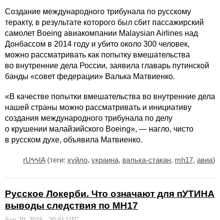
Создание международного трибунала по русскому
теракту, в результате которого был сбит пассажирский
самолет Boeing авиакомпании Malaysian Airlines над
Донбассом в 2014 году и убито около 300 человек,
можно рассматривать как попытку вмешательства
во внутренние дела России, заявила главарь путинской
банды «совет федерации» Валька Матвиенко.
«В качестве попытки вмешательства во внутренние дела
нашей страны можно рассматривать и инициативу
создания международного трибунала по делу
о крушении малайзийского Boeing», — нагло, чисто
в русском духе, объявила Матвиенко.
rUϟϟIA
(теги:
хуйло
,
украина
,
валька-стакан
,
mh17
,
авиа
)
Русское Локерби. Что означают для пУТИНА
выводы следствия по МН17
Sep 29, 2016 - 20:41 UTC