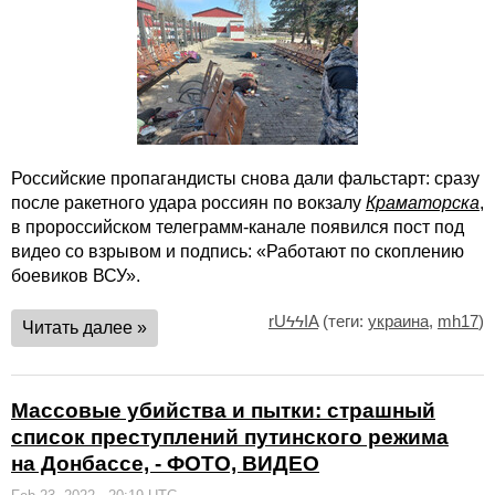
Российские пропагандисты снова дали фальстарт: сразу
после ракетного удара россиян по вокзалу
Краматорска
,
в пророссийском телеграмм-канале появился пост под
видео со взрывом и подпись: «Работают по скоплению
боевиков ВСУ».
rUϟϟIA
(теги:
украина
,
mh17
)
Читать далее »
Массовые убийства и пытки: страшный
список преступлений путинского режима
на Донбассе, - ФОТО, ВИДЕО