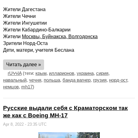
Жители Дагестана
Жители Чечни
Жители Ингушетии
Жители Кабардино-Балкарии
Жители
Москвы, Буйнакска, Волгодонска
Зрители Норд-Оста
Дети, матери, учителя Беслана
Читать далее »
rUϟϟIA
(теги:
крым
,
илларионов
,
украина
,
сирия
,
навальный
,
чечня
,
польша
,
банда вагнер
,
грузия
,
норд-ост
,
немцов
,
mh17
)
Русские выдали себя с Краматорском так
же как с Boeing MH-17
Apr 8, 2022 - 23:35 UTC