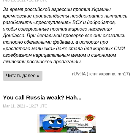
Feb 23, 2022 - 20:19 UTC
За время российской агрессии против Украины
кремлевские пропагандисты неоднократно пытались
разоблачить «преступления» ВСУ и добробатов,
якобы совершенные против мирного населения
Донбасса. При детальной проверке все они оказались
топорно сделанными фейками, а история про
«распятого мальчика» даже стала для мировых СМИ
своебразном нарицательным мемом и синонимом
лживости российской пропаганды.
rUϟϟIA
(теги:
украина
,
mh17
)
Читать далее »
You call Russia weak? Hah...
Mar 11, 2021 - 16:27 UTC