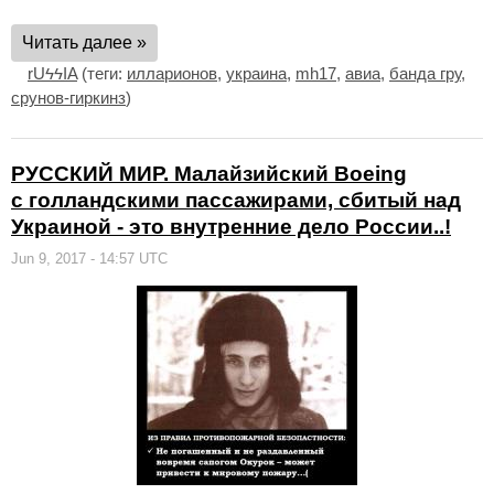
Читать далее »
rUϟϟIA
(теги:
илларионов
,
украина
,
mh17
,
авиа
,
банда гру
,
срунов-гиркинз
)
РУССКИЙ МИР. Малайзийский Boeing
с голландскими пассажирами, сбитый над
Украиной - это внутренние дело России..!
Jun 9, 2017 - 14:57 UTC