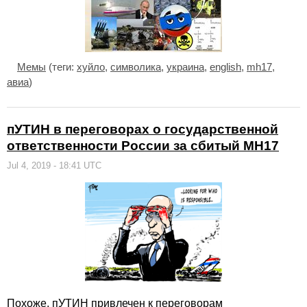
Мемы
(теги:
хуйло
,
символика
,
украина
,
english
,
mh17
,
авиа
)
пУТИН в переговорах о государственной
ответственности России за сбитый МН17
Jul 4, 2019 - 18:41 UTC
Похоже, пУТИН привлечен к переговорам