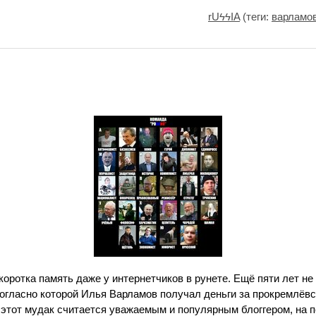
rUϟϟIA
(теги:
варламо
коротка память даже у интернетчиков в рунете. Ещё пяти лет н
огласно которой Илья Варламов получал деньги за прокремлёвс
е этот мудак считается уважаемым и популярным блоггером, на 