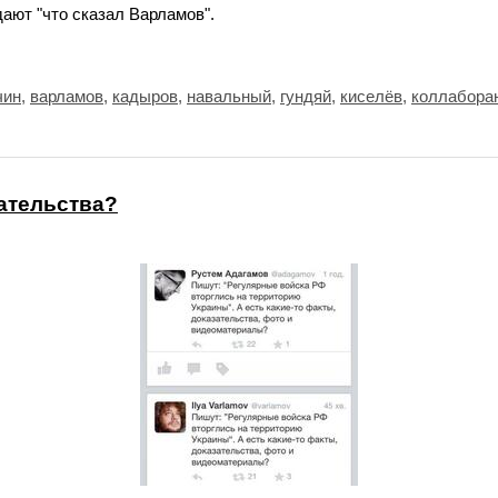
ают "что сказал Варламов".
чин
,
варламов
,
кадыров
,
навальный
,
гундяй
,
киселёв
,
коллабора
ательства?