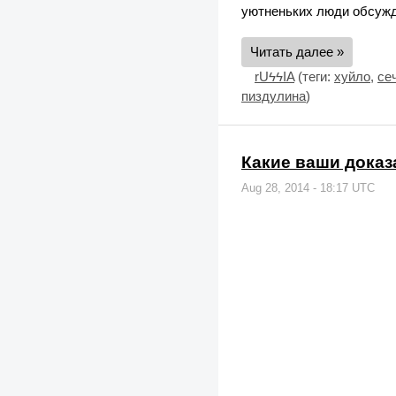
уютненьких люди обсужд
Читать далее »
rUϟϟIA
(теги:
хуйло
,
се
пиздулина
)
Какие ваши доказ
Aug 28, 2014 - 18:17 UTC