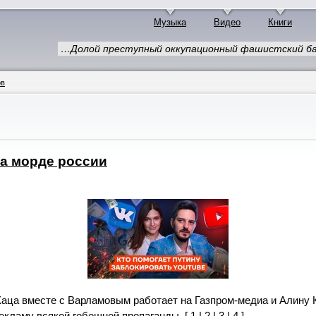
Музыка
Видео
Книги
…Долой преступный оккупационный фашистский ба
ов
а морде россии
Каца вместе с Варламовым работает на Газпром-медиа и Алину К
екламу всякой гебешной пропаганды. [
1
|
2
|
3
|
4
]