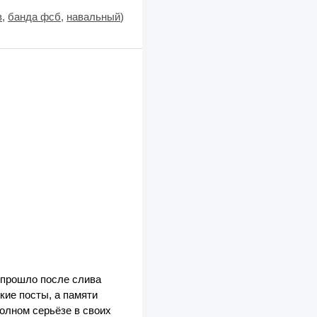
в
,
банда фсб
,
навальный
)
е прошло после слива
кие посты, а памяти
полном серьёзе в своих