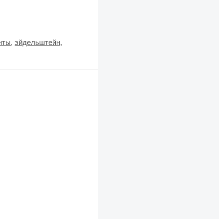
нты
,
эйдельштейн
,