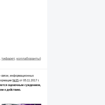
,
тифарет
,
коллаборанты
)
е связи, информационных
нформации
№35
от 05.11.2017 г.
яется оценочным суждением,
ом к действию.