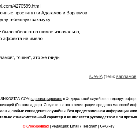
rnal.com/4270599.html
очные проститутки Адагамов и Варламов
одну гебешную заказуху
 было абсолютно гнилое изначально,
ого эффекта не имело
рламов", "яшин", это же гниды
rUϟϟIA
(теги:
варламов
RASHKOSTAN.COM
зарегистрировано
в Федеральной службе по надзору в сфер
уникаций (Роскомнадзор). Свидетельство о регистрации средства массовой и
лены, любые совпадения случайны. Вся представленная информация явл
тельно ознакомительный характер и не является руководством или призыв
О блокировках
| Редакция:
Email
/
Telegram
|
GPG key