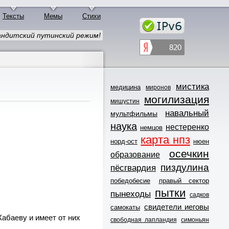
Тексты
Мемы
Стихи
ндитский путинский режим!
мистика
медицина
миронов
могилизация
мишустин
навальный
мультфильмы
наука
нестеренко
немцов
карта нпз
норд-ост
нюен
осечкин
образование
пиздулина
пёсгвардия
победобесие
правый сектор
пытки
пынеходы
садков
свидетели иеговы
самокаты
абаеву и имеет от них
свободная лапландия
симоньян