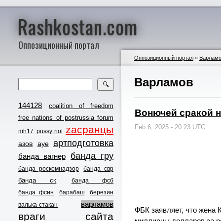
Rashkostan.com
Оппозиционный портал
Оппозиционный портал
»
Варлам
Варламов
🔍
144128
coalition of freedom
Вонючей сракой н
free nations of postrussia forum
Feb 6, 2025 - 20:23 UTC
zасранцы
mh17
pussy riot
артподготовка
азов
ауе
банда гру
банда вагнер
банда роскомнадзор
банда свр
банда ск
банда фсб
банда фсин
барабаш
березин
варламов
валька-стакан
ФБК заявляет, что жена 
враги сайта
миллионы долларов за р