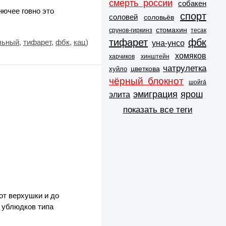
смерть россии
собакен
нючее говно это
спорт
соловей
соловьёв
стомахин
срунов-гиркинз
тесак
тифарет
фбк
льный
,
тифарет
,
фбк
,
кац
)
уна-унсо
хомяков
харчиков
хинштейн
чатрулетка
цветкова
хуйло
чёрный блокнот
шойга́
эмиграция
ярош
элита
показать все теги
от верхушки и до
 ублюдков типа