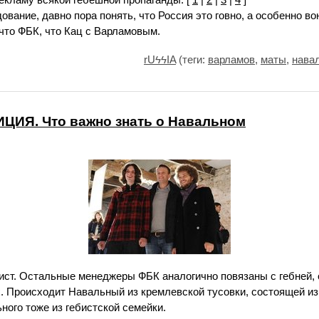
ование, давно пора понять, что Россия это говно, а особенно во
 что ФБК, что Кац с Варламовым.
rUϟϟIA
(теги:
варламов
,
маты
,
нава
ИЯ. Что важно знать о Навальном
бист. Остальные менеджеры ФБК аналогично повязаны с гебней, 
. Происходит Навальный из кремлевской тусовки, состоящей из
ого тоже из гебистской семейки.