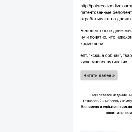
http://potsreotizm.livejou
патентованные белолент
отрабатывают на двоих 
Белоленточное движение
ну и понятно, что никак
кроме вони
епт, "ксюша собчак", "ва
хуже многих путинских
Читать далее »
СМИ сетевое издание 
технологий и массовых комм
Все имена и события вымыш
носит исключи