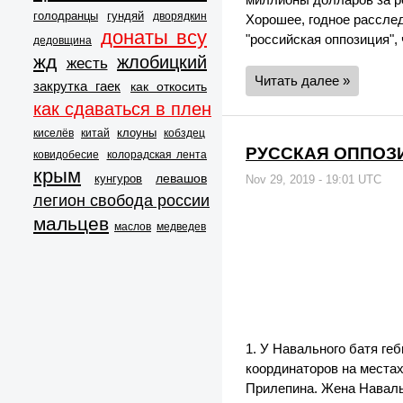
голодранцы
гундяй
дворядкин
Хорошее, годное расслед
донаты всу
"российская оппозиция",
дедовщина
жд
жлобицкий
жесть
Читать далее »
закрутка гаек
как откосить
как сдаваться в плен
клоуны
киселёв
китай
кобздец
РУССКАЯ ОППОЗИЦ
ковидобесие
колорадская лента
крым
левашов
кунгуров
Nov 29, 2019 - 19:01 UTC
легион свобода россии
мальцев
маслов
медведев
1. У Навального батя ге
координаторов на местах
Прилепина. Жена Навальн