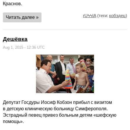
Краснов.
rUϟϟIA
(теги:
кобздец
)
Читать далее »
Дешёвка
Aug 1, 2015 - 12:36 UTC
Депутат Госдуры Иосиф Кобзон прибыл с визитом
в детскую клиническую больницу Симферополя.
Эстрадный певец привез больным детям «шефскую
помощь».