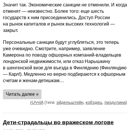
Значит так. Экономические санкции не отменили. И когда
отменят — неизвестно. Более того: еще шесть
государств к ним присоединились. Доступ России
на рынок капиталов и рынок высоких технологий —
закрыт.
Персональные санкции будут углубляться, это теперь
уже очевидно. Смотрите, например, заявление
Камерона по поводу офшорных компаний-владельцев
лондонской недвижимости, или отказ Нарышкину
в шенгенской визе для въезда в Финляднию (Финляндию
— Карл!). Медленно но верно подбираются к офшорным
счетам и женам-детишкам…
Читать далее »
rUϟϟIA
(теги:
эйдельштейн
,
кобздец
,
пиздулина
)
Дети-страдальцы во вражеском логове