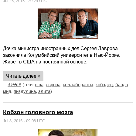
Jul 26, 2015 - 20:29 UTC
Дочка министра иностранных дел Сергея Лаврова
закончила Колумбийский университет в Нью-Йорке.
Живёт в США на постоянной основе.
Читать далее »
rUϟϟIA
(теги:
сша
,
европа
,
коллаборанты
,
кобздец
,
банда
мид
,
пиздулина
,
элита
)
Кобзон головного мозга
Jul 8, 2015 - 09:08 UTC