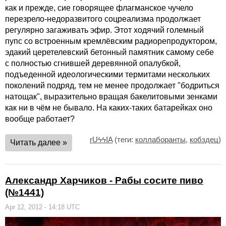
как и прежде, сие говорящее флагманское чучело
перезрело-недоразвитого соцреализма продолжает
регулярно загаживать эфир. Этот ходячий големный
пупс со встроенным кремлёвским радиорепродуктором,
эдакий церетелевский бетонный памятник самому себе
с полностью сгнившей деревянной опалубкой,
подъеденной идеологическими термитами нескольких
поколений подряд, тем не менее продолжает "бодриться
натощак", выразительно вращая бакелитовыми зенками
как ни в чём не бывало. На каких-таких батарейках оно
вообще работает?
rUϟϟIA
(теги:
коллаборанты
,
кобздец
)
Читать далее »
Александр Харчиков - Рабы сосите пиво
(№1441)
Apr 12, 2012 - 14:18 UTC