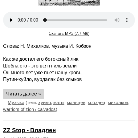
Скачать MP3 (7.7 Мб)
Слова: Н. Михалков, музыка И. Кобзон
Как же достал его ботоксный лик,
Шобла его - это вся гниль земли
Он много лет уже пьет нашу кровь,
Путин-хуйло, вурдалак без клыков
Читать далее »
Музыка
(теги:
хуйло
,
маты
,
мальцев
,
кобздец
,
михалков
,
warriors of zion / calvados
)
ZZ Stop - Владлен