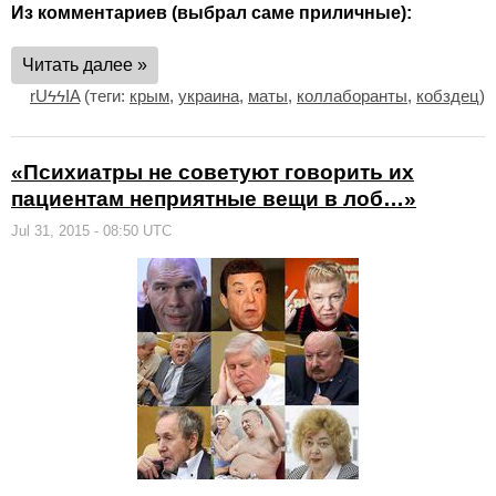
Из комментариев (выбрал саме приличные):
Читать далее »
rUϟϟIA
(теги:
крым
,
украина
,
маты
,
коллаборанты
,
кобздец
)
«Психиатры не советуют говорить их
пациентам неприятные вещи в лоб…»
Jul 31, 2015 - 08:50 UTC