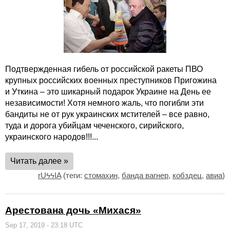
Подтвержденная гибель от российской ракеты ПВО
крупных российских военных преступников Пригожина
и Уткина – это шикарный подарок Украине на День ее
независимости! Хотя немного жаль, что погибли эти
бандиты не от рук украинских мстителей – все равно,
туда и дорога убийцам чеченского, сирийского,
украинского народов!!!...
Читать далее »
rUϟϟIA
(теги:
стомахин
,
банда вагнер
,
кобздец
,
авиа
)
Арестована дочь «Михася»
Sep 17, 2019 - 23:18 UTC