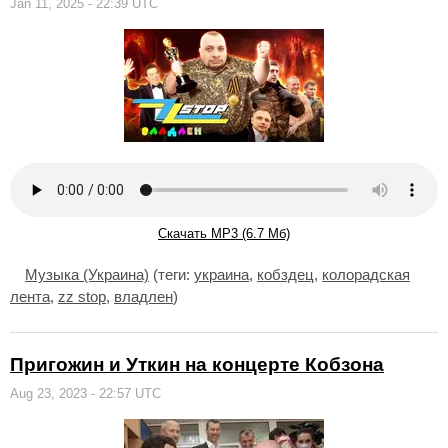
Jan 11, 2025 - 22:39 UTC
Скачать MP3 (6.7 Мб)
Музыка (Украина)
(теги:
украина
,
кобздец
,
колорадская
лента
,
zz stop
,
владлен
)
Пригожин и Уткин на концерте Кобзона
Aug 23, 2023 - 22:57 UTC