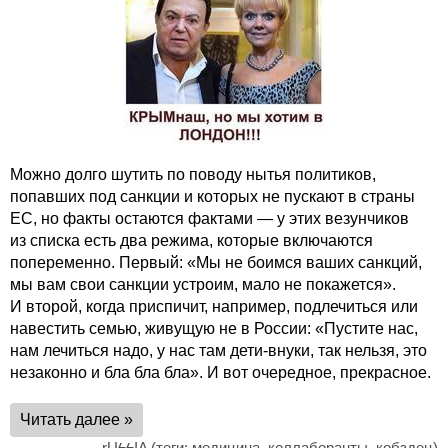
Можно долго шутить по поводу нытья политиков,
попавших под санкции и которых не пускают в страны
ЕС, но факты остаются фактами — у этих везунчиков
из списка есть два режима, которые включаются
попеременно. Первый: «Мы не боимся ваших санкций,
мы вам свои санкции устроим, мало не покажется».
И второй, когда приспичит, например, подлечиться или
навестить семью, живущую не в России: «Пустите нас,
нам лечиться надо, у нас там дети-внуки, так нельзя, это
незаконно и бла бла бла». И вот очередное, прекрасное.
Читать далее »
rUϟϟIA
(теги:
медицина
,
коллаборанты
,
кобздец
)