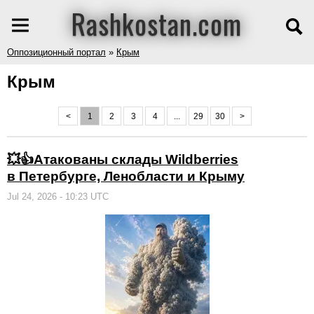
Rashkostan.com
Оппозиционный портал
»
Крым
Крым
<
1
2
3
4
...
29
30
>
💥👍Атакованы склады Wildberries
в Петербурге, Ленобласти и Крыму
Jul 24, 2026 - 10:23 UTC