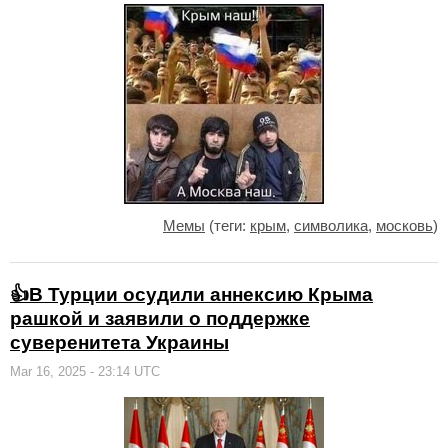
Мемы
(теги:
крым
,
символика
,
московь
)
👍В Турции осудили аннексию Крыма
рашкой и заявили о поддержке
суверенитета Украины
Mar 16, 2025 - 23:14 UTC