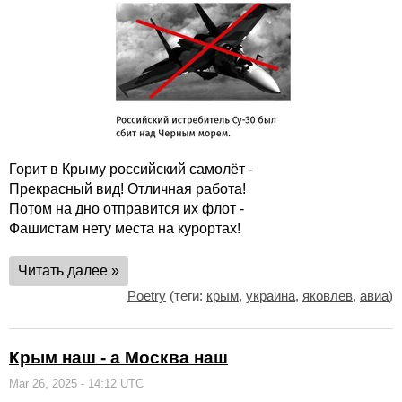
Горит в Крыму российский самолёт -
Прекрасный вид! Отличная работа!
Потом на дно отправится их флот -
Фашистам нету места на курортах!
Читать далее »
Poetry
(теги:
крым
,
украина
,
яковлев
,
авиа
)
Крым наш - а Москва наш
Mar 26, 2025 - 14:12 UTC