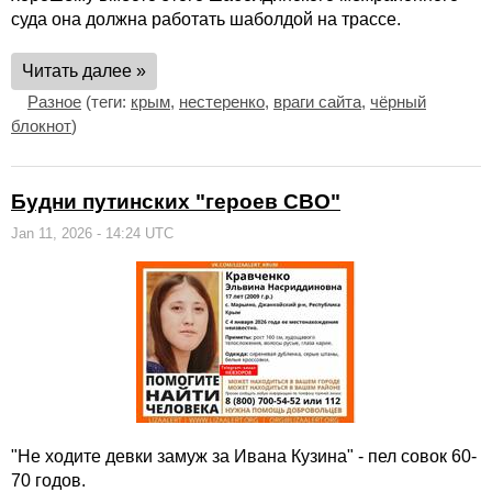
суда она должна работать шаболдой на трассе.
Читать далее »
Разное
(теги:
крым
,
нестеренко
,
враги сайта
,
чёрный
блокнот
)
Будни путинских "героев СВО"
Jan 11, 2026 - 14:24 UTC
"Не ходите девки замуж за Ивана Кузина" - пел совок 60-
70 годов.