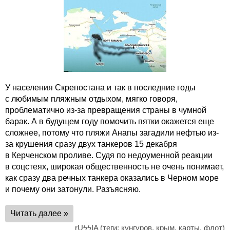
У населения Скрепостана и так в последние годы
с любимым пляжным отдыхом, мягко говоря,
проблематично из-за превращения страны в чумной
барак. А в будущем году помочить пятки окажется еще
сложнее, потому что пляжи Анапы загадили нефтью из-
за крушения сразу двух танкеров 15 декабря
в Керченском проливе. Судя по недоуменной реакции
в соцстеях, широкая общественность не очень понимает,
как сразу два речных танкера оказались в Черном море
и почему они затонули. Разъясняю.
Читать далее »
rUϟϟIA
(теги:
кунгуров
,
крым
,
карты
,
флот
)