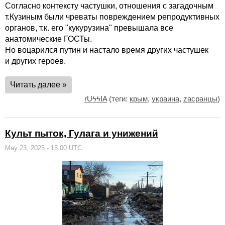
Согласно контексту частушки, отношения с загадочным
т.Кузиным были чреваты повреждением репродуктивных
органов, т.к. его "кукурузина" превышала все
анатомические ГОСТы.
Но воцарился путин и настало время других частушек
и других героев.
Читать далее »
rUϟϟIA
(теги:
крым
,
украина
,
zасранцы
)
Культ пыток, Гулага и унижений
May 23, 2025 - 15:00 UTC