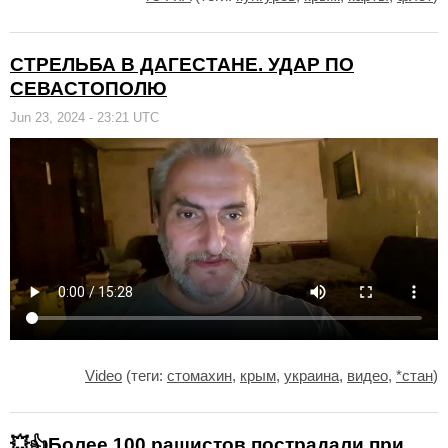
СТРЕЛЬБА В ДАГЕСТАНЕ. УДАР ПО
СЕВАСТОПОЛЮ
Jun 23, 2024 - 23:21 UTC
Video
(теги:
стомахин
,
крым
,
украина
,
видео
,
*стан
)
💥👍Более 100 рашистов пострадали при