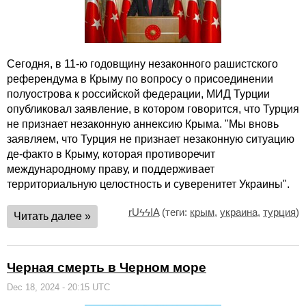
Сегодня, в 11-ю годовщину незаконного рашистского
референдума в Крыму по вопросу о присоединении
полуострова к российской федерации, МИД Турции
опубликовал заявление, в котором говорится, что Турция
не признает незаконную аннексию Крыма. "Мы вновь
заявляем, что Турция не признает незаконную ситуацию
де-факто в Крыму, которая противоречит
международному праву, и поддерживает
территориальную целостность и суверенитет Украины".
rUϟϟIA
(теги:
крым
,
украина
,
турция
)
Читать далее »
Черная смерть в Черном море
Dec 18, 2024 - 20:15 UTC