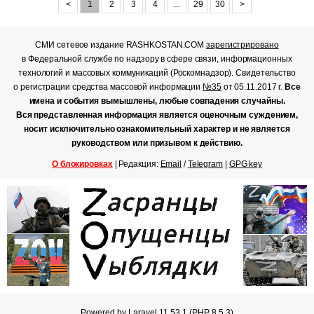
<
1
2
3
4
...
29
30
>
СМИ сетевое издание RASHKOSTAN.COM
зарегистрировано
в Федеральной службе по надзору в сфере связи, информационных
технологий и массовых коммуникаций (Роскомнадзор). Свидетельство
о регистрации средства массовой информации
№35
от 05.11.2017 г.
Все
имена и события вымышлены, любые совпадения случайны.
Вся представленная информация является оценочным суждением,
носит исключительно ознакомительный характер и не является
руководством или призывом к действию.
О блокировках
| Редакция:
Email
/
Telegram
|
GPG key
Powered by Laravel 11.53.1 (PHP 8.5.3)