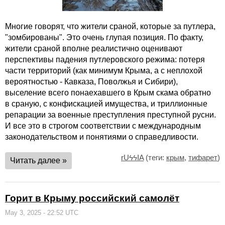
Многие говорят, что жители сраной, которые за путлера,
"зомбированы". Это очень глупая позиция. По факту,
жители сраной вполне реалистично оценивают
перспективы падения путлеровского режима: потеря
части территорий (как минимум Крыма, а с неплохой
вероятностью - Кавказа, Поволжья и Сибири),
выселение всего понаехавшего в Крым скама обратно
в сраную, с конфискацией имущества, и триллионные
репарации за военные преступления преступной русни.
И все это в строгом соответствии с международным
законодательством и понятиями о справедливости.
rUϟϟIA
(теги:
крым
,
тифарет
)
Читать далее »
Горит в Крыму российский самолёт
May 3, 2025 - 22:52 UTC