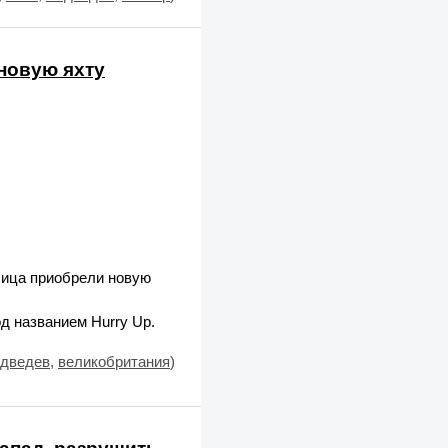
новую яхту
лица приобрели новую
д названием Hurry Up.
дведев
,
великобритания
)