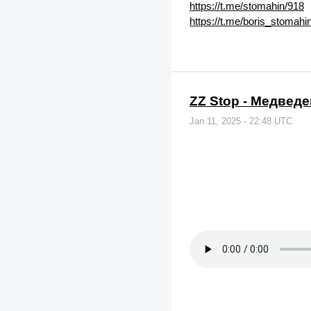
https://t.me/stomahin/918
https://t.me/boris_stomahi
ZZ Stop - Медведе
Jan 11, 2025 - 22:48 UTC