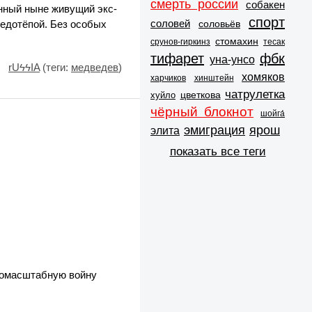
смерть россии
собакен
нный ныне живущий экс-
спорт
соловей
соловьёв
недотёпой. Без особых
стомахин
срунов-гиркинз
тесак
тифарет
фбк
уна-унсо
rUϟϟIA
(теги:
медведев
)
хомяков
харчиков
хинштейн
чатрулетка
цветкова
хуйло
чёрный блокнот
шойга́
эмиграция
ярош
элита
показать все теги
номасштабную войну