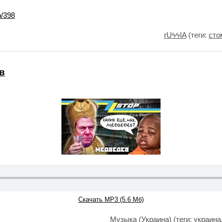
n/398
rUϟϟIA
(теги:
сто
в
Скачать MP3 (5.6 Мб)
Музыка (Украина)
(теги:
украина