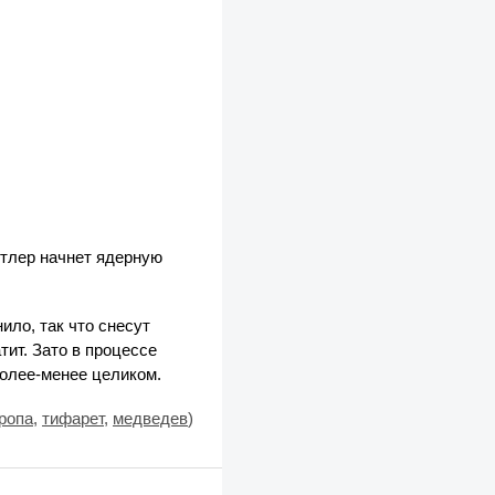
утлер начнет ядерную
ило, так что снесут
тит. Зато в процессе
более-менее целиком.
ропа
,
тифарет
,
медведев
)