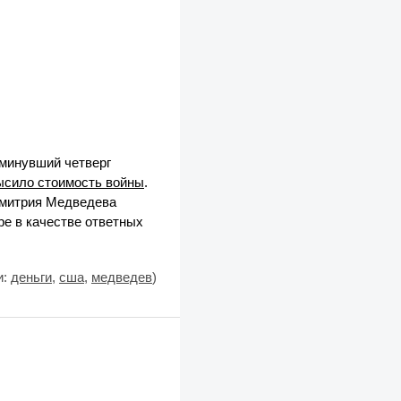
минувший четверг
ысило стоимость войны
.
Дмитрия Медведева
е в качестве ответных
и:
деньги
,
сша
,
медведев
)