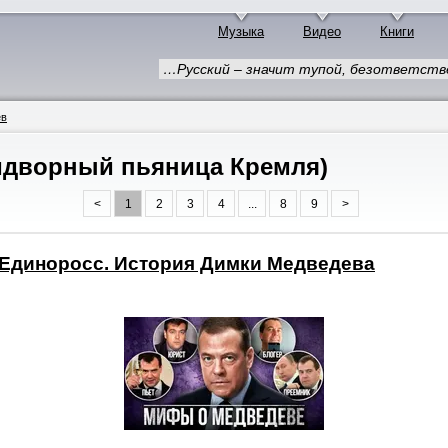
Музыка
Видео
Книги
…Русский – значит тупой, безответств
ев
идворный пьяница Кремля)
<
1
2
3
4
...
8
9
>
 Единоросс. История Димки Медведева