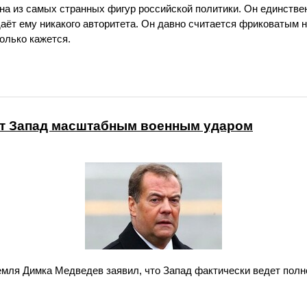
а из самых странных фигур российской политики. Он единстве
 даёт ему никакого авторитета. Он давно считается фриковатым 
только кажется.
ет Запад масштабным военным ударом
мля Димка Медведев заявил, что Запад фактически ведет пол