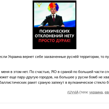
 если Украина вернет себе захваченные руснёй территории, то п
меня в этом нет. По счастью, ЯО в сраной по большей части сгн
может еще пару-другую городов, на большее у русни бомб не хва
баллистических ракет сраную запекут в вулканическое стекло 
rUϟϟIA
(теги:
украина
,
ев