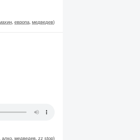
махин
,
европа
,
медведев
)
,
алко
,
медведев
,
zz stop
)