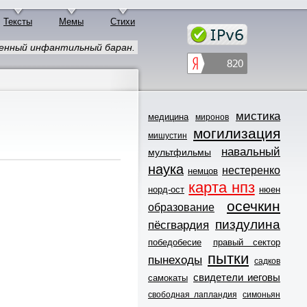
Тексты
Мемы
Стихи
енный инфантильный баран.
мистика
медицина
миронов
могилизация
мишустин
навальный
мультфильмы
наука
нестеренко
немцов
карта нпз
норд-ост
нюен
осечкин
образование
пиздулина
пёсгвардия
победобесие
правый сектор
пытки
пынеходы
садков
свидетели иеговы
самокаты
свободная лапландия
симоньян