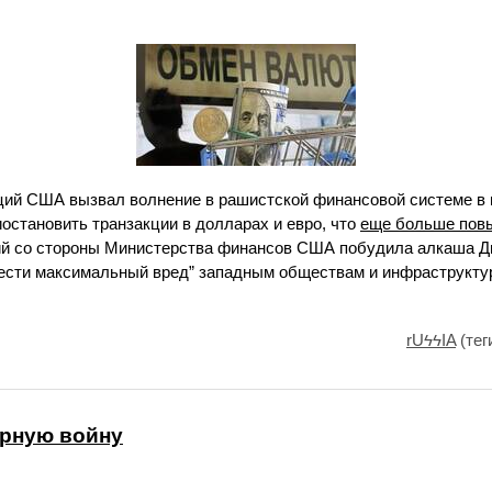
ций США вызвал волнение в рашистской финансовой системе в 
остановить транзакции в долларах и евро, что
еще больше пов
ий со стороны Министерства финансов США побудила алкаша 
нести максимальный вред” западным обществам и инфраструктур
rUϟϟIA
(тег
ерную войну