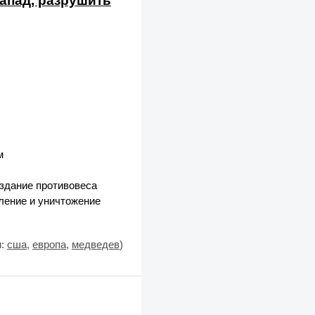
апад, разрушить
м
здание противовеса
ление и уничтожение
и:
сша
,
европа
,
медведев
)