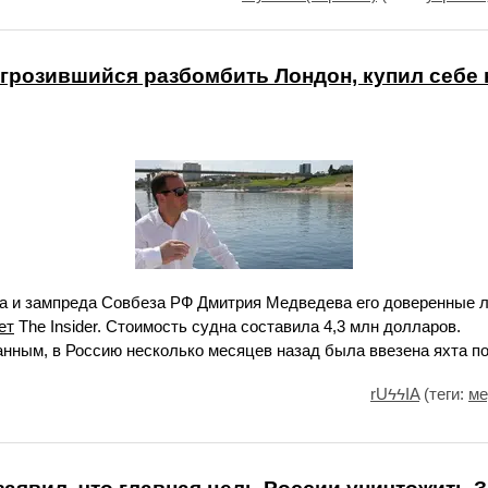
грозившийся разбомбить Лондон, купил себе 
ка и зампреда Совбеза РФ Дмитрия Медведева его доверенные 
ет
The Insider. Стоимость судна составила 4,3 млн долларов.
нным, в Россию несколько месяцев назад была ввезена яхта по
rUϟϟIA
(теги:
ме