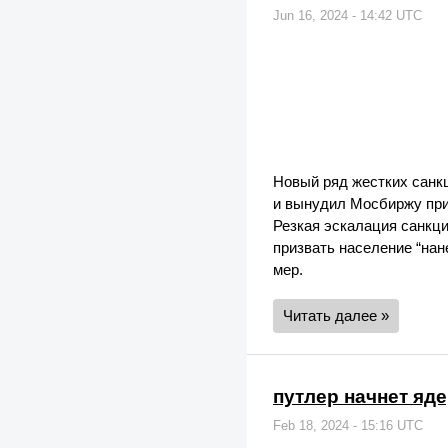
Jun 16, 2024 - 14:42 UTC
Новый ряд жестких санк
и вынудил Мосбиржу при
Резкая эскалация санкц
призвать население “на
мер.
Читать далее »
путлер начнет яд
Feb 18, 2024 - 15:16 UTC