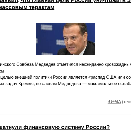
аявил, что главная цель России уничтожить З
 массовым терактам
тинского Совбеза Медведев отметился неожиданно кровожадны
ем
.
й целью внешней политики России является «распад США или со
ых задач Кремля, по словам Медведева — максимальное ослаб
rUϟϟIA
(тег
ошатнули финансовую систему России?