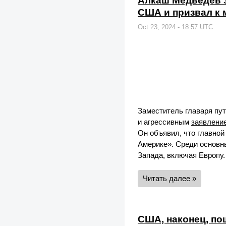
Алкаш Медведев з
США и призвал к
Oct 23, 2024 - 18:57 UTC
Заместитель главаря пу
и агрессивным
заявлени
Он объявил, что главно
Америке». Среди основн
Запада, включая Европу.
Читать далее »
США, наконец, п