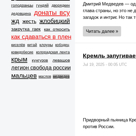
Дмитрий Медведев — одн
голодранцы
гундяй
дворядкин
глава страны, но это не
донаты всу
дедовщина
загадок и интриг. Но так 
жд
жлобицкий
жесть
закрутка гаек
как откосить
Читать далее »
как сдаваться в плен
клоуны
киселёв
китай
кобздец
ковидобесие
колорадская лента
Кремль запугива
крым
левашов
кунгуров
Jul 19, 2025 - 00:05 UTC
легион свобода россии
мальцев
маслов
медведев
Придворный пьяница Кре
против России.