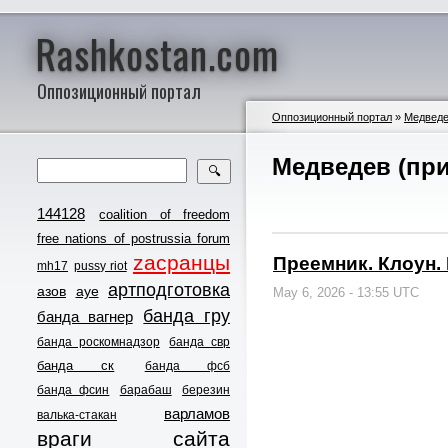
Rashkostan.com
Оппозиционный портал
Оппозиционный портал
»
Медвед
Медведев (пр
🔍
144128
coalition of freedom
free nations of postrussia forum
zасранцы
Преемник. Клоун.
mh17
pussy riot
артподготовка
азов
ауе
May 6, 2026 - 13:55 UTC
банда гру
банда вагнер
банда роскомнадзор
банда свр
банда ск
банда фсб
банда фсин
барабаш
березин
варламов
валька-стакан
враги сайта