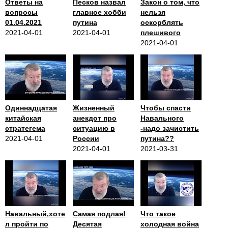
Ответы на
Песков назвал
Закон о том, что
вопросы
главное хобби
нельзя
01.04.2021
путина
оскорблять
2021-04-01
2021-04-01
плешивого
2021-04-01
Одиннадцатая
Жизненный
Чтобы спасти
китайская
анекдот про
Навального
стратегема
ситуацию в
-надо зачистить
2021-04-01
России
путина??
2021-04-01
2021-03-31
Навальный,хоте
Самая подлая!
Что такое
л пройти по
Десятая
холодная война