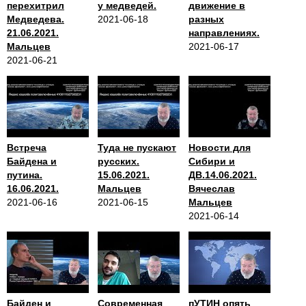
перехитрил
у медведей.
движение в
Медведева.
2021-06-18
разных
21.06.2021.
направлениях.
Мальцев
2021-06-17
2021-06-21
Встреча
Туда не пускают
Новости для
Байдена и
русских.
Сибири и
путина.
15.06.2021.
ДВ.14.06.2021.
16.06.2021.
Мальцев
Вячеслав
2021-06-16
2021-06-15
Мальцев
2021-06-14
Байден и
Современная
пУТИН опять