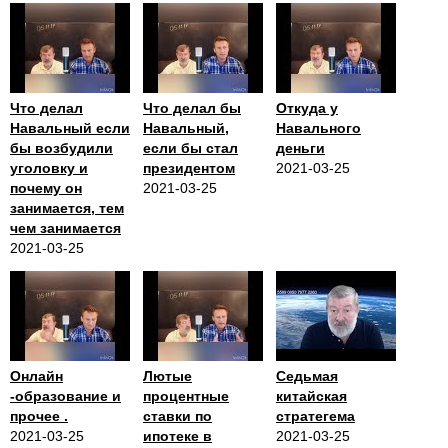
Что делал
Что делал бы
Откуда у
Навальный если
Навальный,
Навального
бы возбудили
если бы стал
деньги
уголовку и
президентом
2021-03-25
почему он
2021-03-25
занимается, тем
чем занимается
2021-03-25
Онлайн
Лютые
Седьмая
-образование и
процентные
китайская
прочее .
ставки по
стратегема
2021-03-25
ипотеке в
2021-03-25