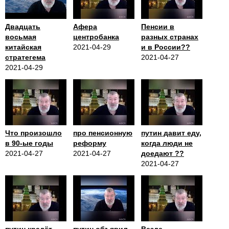
Двадцать
Афера
Пенсии в
восьмая
центробанка
разных странах
китайская
2021-04-29
и в России??
стратегема
2021-04-27
2021-04-29
Что произошло
про пенсионную
путин давит еду,
в 90-ые годы
реформу
когда люди не
2021-04-27
2021-04-27
доедают ??
2021-04-27