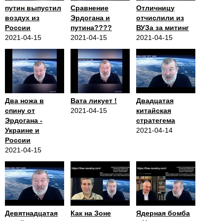
путин выпустил
Сравнение
Отличницу
воздух из
Эрдогана и
отчислили из
России
путина????
ВУЗа за митинг
2021-04-15
2021-04-15
2021-04-15
Два ножа в
Вата ликует !
Двадцатая
спину от
2021-04-15
китайская
Эрдогана -
стратегема
Украине и
2021-04-14
России
2021-04-15
Девятнадцатая
Как на Зоне
Ядерная бомба