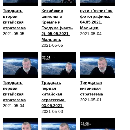
Тридцать
Китайские
путин 'лечит' по
вторая
шпионы в
фотографиям.
китайская
Кремле и
04.05.2021.
стратегема
Госдуме (часть
Мальцев
2021-05-05
2). 05.05.2021.
2021-05-04
Мальцев.
2021-05-05
Тридцать
Тридцать
Тридцатая
первая
первая
китайская
китайская
китайская
стратегема
стратегема
стратегема.
2021-05-01
2021-05-04
03.05.2021.
2021-05-03