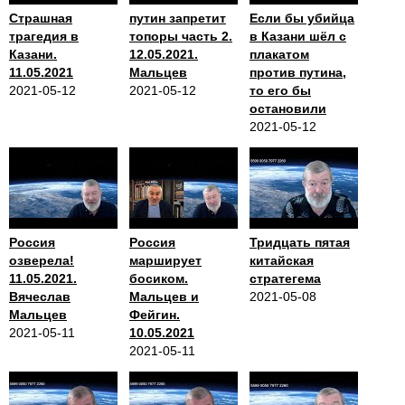
Страшная
путин запретит
Если бы убийца
трагедия в
топоры часть 2.
в Казани шёл с
Казани.
12.05.2021.
плакатом
11.05.2021
Мальцев
против путина,
2021-05-12
2021-05-12
то его бы
остановили
2021-05-12
Россия
Россия
Тридцать пятая
озверела!
марширует
китайская
11.05.2021.
босиком.
стратегема
Вячеслав
Мальцев и
2021-05-08
Мальцев
Фейгин.
2021-05-11
10.05.2021
2021-05-11