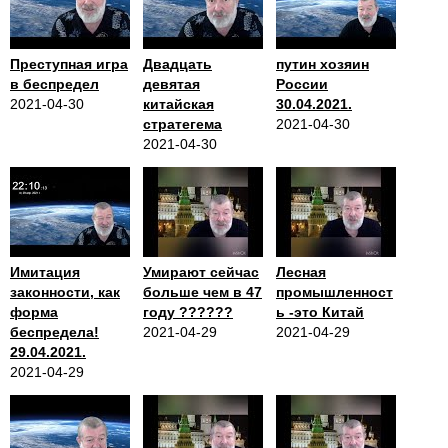
Преступная игра
Двадцать
путин хозяин
в беспредел
девятая
России
2021-04-30
китайская
30.04.2021.
стратегема
2021-04-30
2021-04-30
Имитация
Умирают сейчас
Лесная
законности, как
больше чем в 47
промышленност
форма
году ??????
ь -это Китай
беспредела!
2021-04-29
2021-04-29
29.04.2021.
2021-04-29