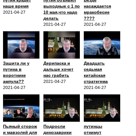
путин крадёт
путин объявил
Везде
наше время
выходные с 1 по
насаждается
2021-04-27
10 мая,что надо
мракобесие
делать
????
2021-04-27
2021-04-27
Зашита ли у
Дерипаска и
Двадцать
путина в
дальше хочет
седьмая
воротнике
нас грабить
китайская
ампула??
2021-04-27
стратегема
2021-04-27
2021-04-27
Пьяный сторож
Подросли
путинцы
и мавзолей для
динозаврики
отнимут