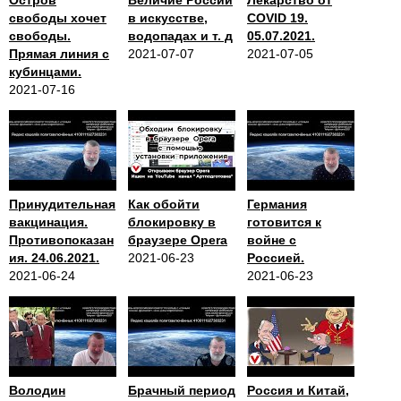
Остров
Величие России
Лекарство от
свободы хочет
в искусстве,
COVID 19.
свободы.
водопадах и т. д
05.07.2021.
Прямая линия с
2021-07-07
2021-07-05
кубинцами.
2021-07-16
Принудительная
Как обойти
Германия
вакцинация.
блокировку в
готовится к
Противопоказан
браузере Opera
войне с
ия. 24.06.2021.
2021-06-23
Россией.
2021-06-24
2021-06-23
Володин
Брачный период
Россия и Китай,