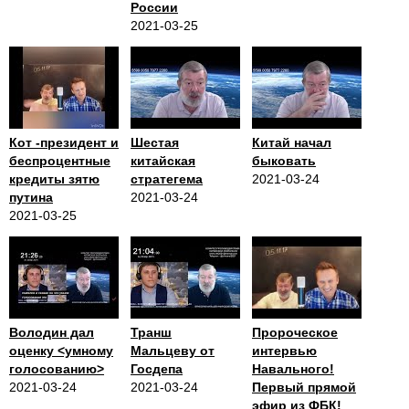
России
2021-03-25
Кот -президент и
Шестая
Китай начал
беспроцентные
китайская
быковать
кредиты зятю
стратегема
2021-03-24
путина
2021-03-24
2021-03-25
Володин дал
Транш
Пророческое
оценку <умному
Мальцеву от
интервью
голосованию>
Госдепа
Навального!
2021-03-24
2021-03-24
Первый прямой
эфир из ФБК!