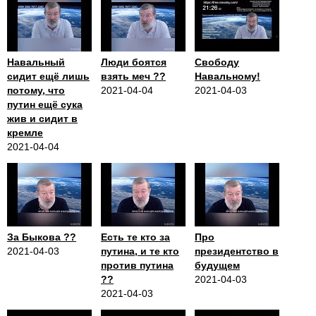
Навальный
Люди боятся
Свободу
сидит ещё лишь
взять меч ??
Навальному!
потому, что
2021-04-04
2021-04-03
путин ещё сука
жив и сидит в
кремле
2021-04-04
За Быкова ??
Есть те кто за
Про
2021-04-03
путина, и те кто
президентство в
против путина
будущем
??
2021-04-03
2021-04-03