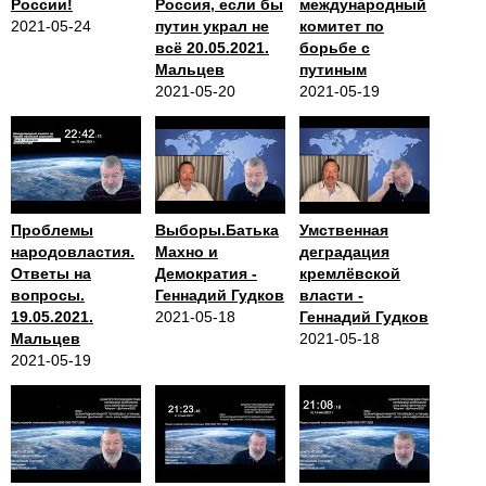
России!
Россия, если бы
международный
2021-05-24
путин украл не
комитет по
всё 20.05.2021.
борьбе с
Мальцев
путиным
2021-05-20
2021-05-19
Проблемы
Выборы.Батька
Умственная
народовластия.
Махно и
деградация
Ответы на
Демократия -
кремлёвской
вопросы.
Геннадий Гудков
власти -
19.05.2021.
2021-05-18
Геннадий Гудков
Мальцев
2021-05-18
2021-05-19