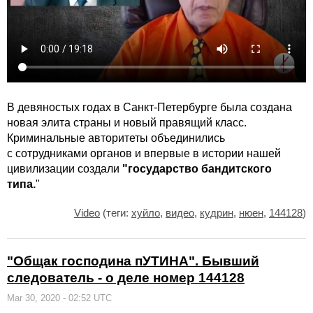
В девяностых годах в Санкт-Петербурге была создана
новая элита страны и новый правящий класс.
Криминальные авторитеты объединились
с сотрудниками органов и впервые в истории нашей
цивилизации создали
"государствo бандитского
типа.
"
Video
(теги:
хуйло
,
видео
,
кудрин
,
нюен
,
144128
)
"Общак господина пУТИНА". Бывший
следователь - о деле номер 144128
Mar 30, 2020 - 02:52 UTC