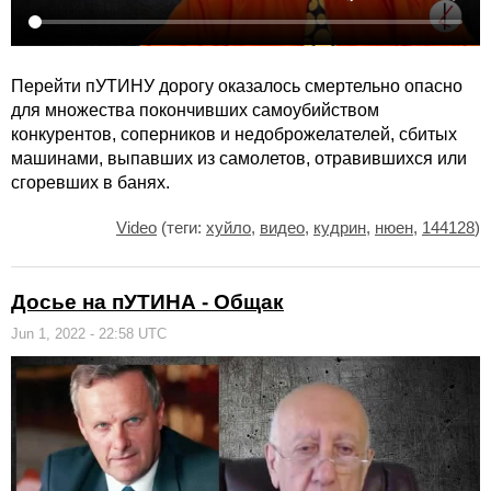
Перейти пУТИНУ дорогу оказалось смертельно опасно
для множества покончивших самоубийством
конкурентов, соперников и недоброжелателей, сбитых
машинами, выпавших из самолетов, отравившихся или
сгоревших в банях.
Video
(теги:
хуйло
,
видео
,
кудрин
,
нюен
,
144128
)
Досье на пУТИНА - Общак
Jun 1, 2022 - 22:58 UTC