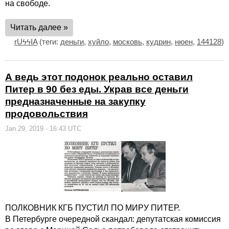
на свободе.
Читать далее »
rUϟϟIA
(теги:
деньги
,
хуйло
,
московь
,
кудрин
,
нюен
,
144128
)
А ведь этот подонок реально оставил
Питер в 90 без еды. Украв все деньги
предназначенные на закупку
продовольствия
Jan 29, 2019 - 16:43 UTC
ПОЛКОВНИК КГБ ПУСТИЛ ПО МИРУ ПИТЕР.
В Петербурге очередной скандал: депутатская комиссия