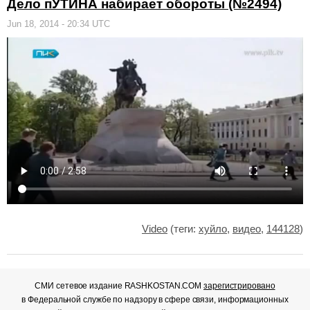
Дело пУТИНА набирает обороты (№2494)
Jun 18, 2014 - 20:34 UTC
Video
(теги:
хуйло
,
видео
,
144128
)
СМИ сетевое издание RASHKOSTAN.COM
зарегистрировано
в Федеральной службе по надзору в сфере связи, информационных