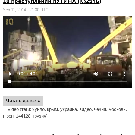
10 преступлений пУТИНА (№2546)
Sep 11, 2014 - 21:30 UTC
Читать далее »
Video
(теги:
хуйло
,
крым
,
украина
,
видео
,
чечня
,
московь
,
нюен
,
144128
,
грузия
)