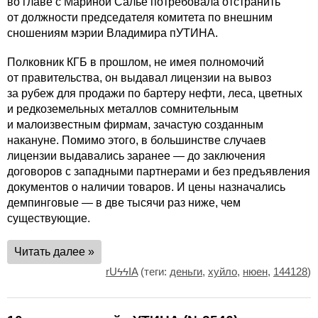
во главе с Мариной Салье потребовала отстранить
от должности председателя комитета по внешним
сношениям мэрии Владимира пУТИНА.
Полковник КГБ в прошлом, не имея полномочий
от правительства, он выдавал лицензии на вывоз
за рубеж для продажи по бартеру нефти, леса, цветных
и редкоземельных металлов сомнительным
и малоизвестным фирмам, зачастую созданным
накануне. Помимо этого, в большинстве случаев
лицензии выдавались заранее — до заключения
договоров с западными партнерами и без предъявления
документов о наличии товаров. И цены назначались
демпинговые — в две тысячи раз ниже, чем
существующие.
Читать далее »
rUϟϟIA
(теги:
деньги
,
хуйло
,
нюен
,
144128
)