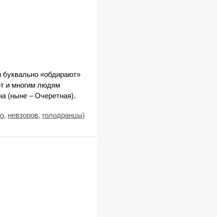
и буквально «обдирают»
ют и многим людям
а (ныне – Очеретная).
о
,
невзоров
,
голодранцы
)