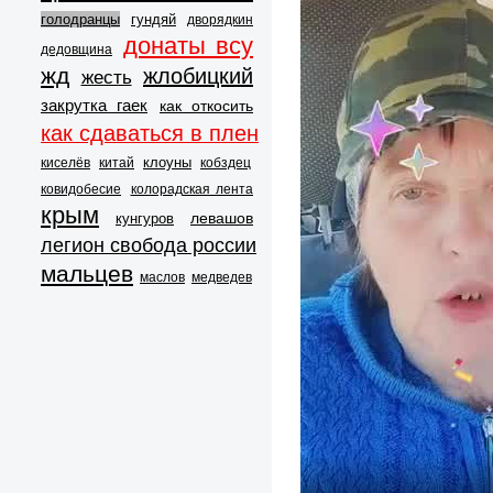
голодранцы
гундяй
дворядкин
донаты всу
дедовщина
жд
жлобицкий
жесть
закрутка гаек
как откосить
как сдаваться в плен
клоуны
киселёв
китай
кобздец
ковидобесие
колорадская лента
крым
левашов
кунгуров
легион свобода россии
мальцев
маслов
медведев