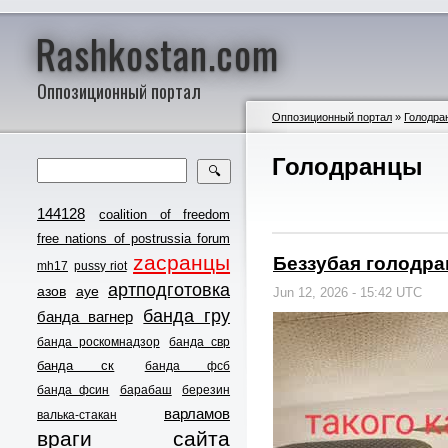
Rashkostan.com
Оппозиционный портал
Оппозиционный портал
»
Голодра
Голодранцы
🔍
144128
coalition of freedom
free nations of postrussia forum
zасранцы
Беззубая голодра
mh17
pussy riot
артподготовка
азов
ауе
Jun 12, 2026 - 15:42 UTC
банда гру
банда вагнер
банда роскомнадзор
банда свр
банда ск
банда фсб
банда фсин
барабаш
березин
варламов
валька-стакан
враги сайта