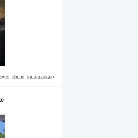
идео
,
ебеня́
,
голодранцы
)
же