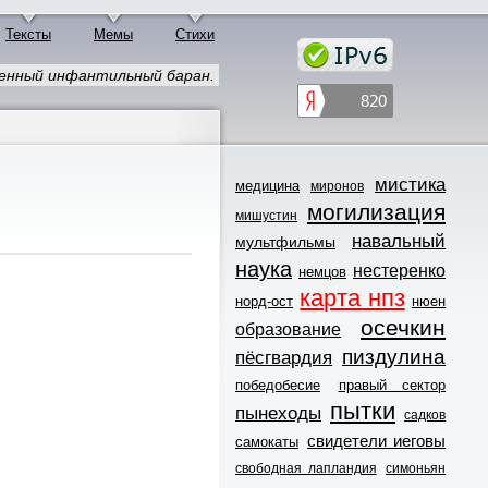
Тексты
Мемы
Стихи
енный инфантильный баран.
мистика
медицина
миронов
могилизация
мишустин
навальный
мультфильмы
наука
нестеренко
немцов
карта нпз
норд-ост
нюен
осечкин
образование
пиздулина
пёсгвардия
победобесие
правый сектор
пытки
пынеходы
садков
свидетели иеговы
самокаты
свободная лапландия
симоньян