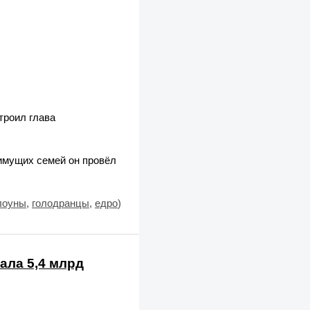
троил глава
имущих семей он провёл
лоуны
,
голодранцы
,
едро
)
ала 5,4 млрд