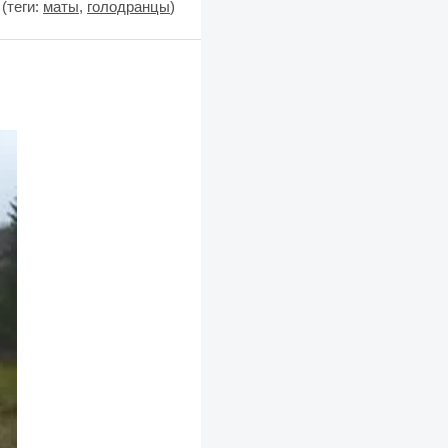
(теги:
маты
,
голодранцы
)