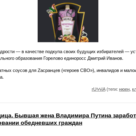
дрости — в качестве подкупа своих будущих избирателей — ус
ального образования Горелово единоросс Дмитрий Иванов.
атных соусов для Zасранцев («героев СВО»), инвалидов и мало
а.
rUϟϟIA
(теги:
нюен
,
к
ица. Бывшая жена Владимира Путина заработ
овании обедневших граждан