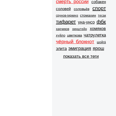
смерть россии
собакен
спорт
соловей
соловьёв
стомахин
срунов-гиркинз
тесак
тифарет
фбк
уна-унсо
хомяков
харчиков
хинштейн
чатрулетка
цветкова
хуйло
чёрный блокнот
шойга́
эмиграция
ярош
элита
показать все теги