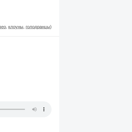
део
,
клоуны
,
голодранцы
)