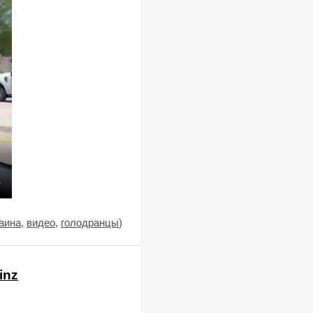
аина
,
видео
,
голодранцы
)
inz