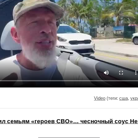
Video
(теги:
сша
,
укр
ил семьям «героев СВО»… чесночный соус He