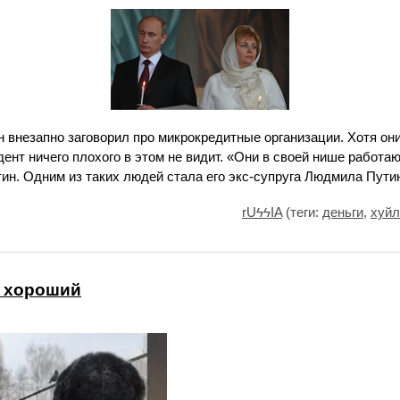
 внезапно заговорил про микрокредитные организации. Хотя он
дент ничего плохого в этом не видит. «Они в своей нише работа
ин. Одним из таких людей стала его экс-супруга Людмила Путин
rUϟϟIA
(теги:
деньги
,
хуйл
н хороший