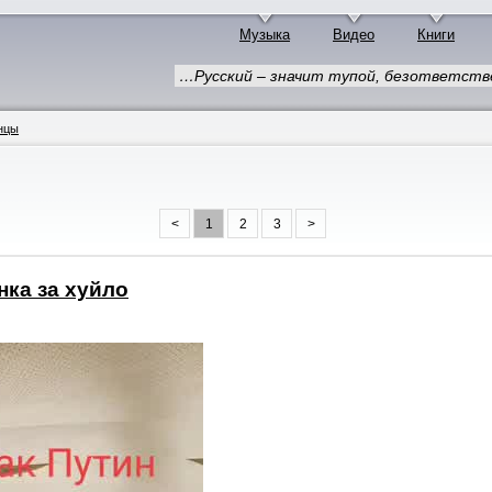
Музыка
Видео
Книги
…Русский – значит тупой, безответств
нцы
<
1
2
3
>
нка за хуйло