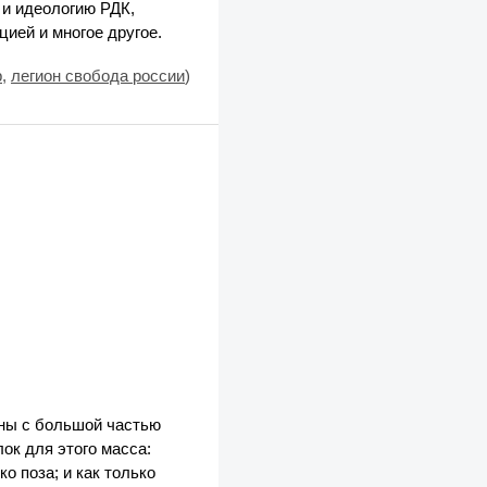
 и идеологию РДК,
ией и многое другое.
р
,
легион свобода россии
)
йны с большой частью
ок для этого масса:
о поза; и как только