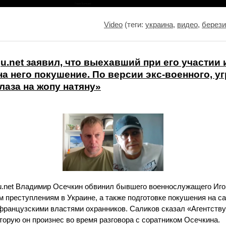
Video
(теги:
украина
,
видео
,
берези
.net заявил, что выехавший при его участии 
на него покушение. По версии экс-военного, у
лаза на жопу натяну»
u.net Владимир Осечкин обвинил бывшего военнослужащего Иг
м преступлениям в Украине, а также подготовке покушения на с
ранцузскими властями охранников. Саликов сказал «Агентству»
торую он произнес во время разговора с соратником Осечкина.