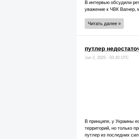
В интервью обсудили рет
уважение к ЧВК Вагнер, 
Читать далее »
путлер недостато
Jun 2, 2025 - 03:20 UTC
В принципе, у Украины е
территорий, но только п
путлер из последних сил 