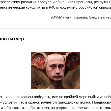
роспективу развития Корпуса и сбывшиеся прогнозы, рекрутинг
межэтнические конфликты в РФ, отношение с российской оппозиц
rUϟϟIA
(теги:
украина
,
банда вагне
чно гитлер
сть хорошие шансы победить, или по крайней мере выйти из во
ри условии, что в сраной начнется гражданская война. Предпосыл
изображает из себя гитрела, на радость населению, но это тольк