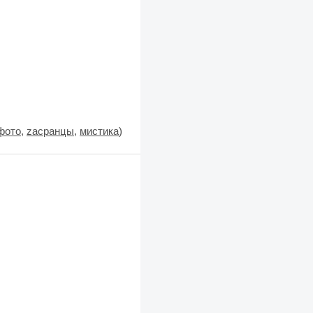
фото
,
zасранцы
,
мистика
)