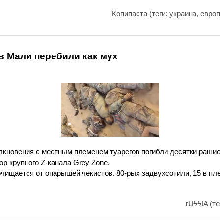
Копипаста
(теги:
украина
,
европ
в Мали перебили как мух
олкновения с местным племенем туарегов погибли десятки раши
тор крупного Z-канала Grey Zone.
чищается от опарышей чекистов. 80-рых задвухсотили, 15 в пле
rUϟϟIA
(те