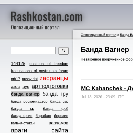
Rashkostan.com
Оппозиционный портал
Оппозиционный портал
»
Банда В
Банда Вагнер
🔍
Незаконное вооружённое фо
144128
coalition of freedom
free nations of postrussia forum
zасранцы
mh17
pussy riot
артподготовка
азов
ауе
MC Kabanchek - 
банда гру
банда вагнер
Jul 18, 2026 - 23:09 UTC
банда роскомнадзор
банда свр
банда ск
банда фсб
банда фсин
барабаш
березин
варламов
валька-стакан
враги сайта