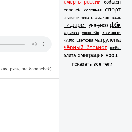
смерть россии
собакен
спорт
соловей
соловьёв
стомахин
срунов-гиркинз
тесак
тифарет
фбк
уна-унсо
хомяков
харчиков
хинштейн
чатрулетка
цветкова
хуйло
чёрный блокнот
шойга́
эмиграция
ярош
элита
показать все теги
кая грязь
,
mc kabanchek
)