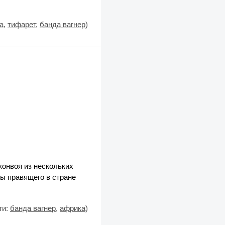
а
,
тифарет
,
банда вагнер
)
конвоя из нескольких
ы правящего в стране
ги:
банда вагнер
,
африка
)