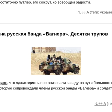
остаточно путлер, его сожрут, ко всеобщей радости.
rUϟϟIA
(теги:
украин
на русская банда «Вагнера». Десятки трупов
щают
, что «джихадисты» организовали засаду на пути большого 
которую сопровождали члены русской банды «Вагнера» и солдат
rUϟϟIA
(те