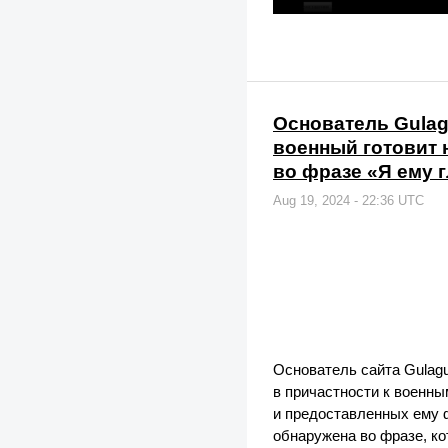
Основатель Gulagu
военный готовит 
во фразе «Я ему г
Aug 19, 2024 - 22:36 UTC
Основатель сайта Gulag
в причастности к военны
и предоставленных ему ф
обнаружена во фразе, ко