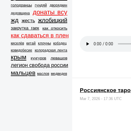
голодранцы
гундяй
дворядкин
донаты всу
дедовщина
жд
жлобицкий
жесть
закрутка гаек
как откосить
как сдаваться в плен
клоуны
киселёв
китай
кобздец
ковидобесие
колорадская лента
крым
левашов
кунгуров
легион свобода россии
мальцев
маслов
медведев
Россиянское таро
Mar 7, 2026 - 17:36 UTC