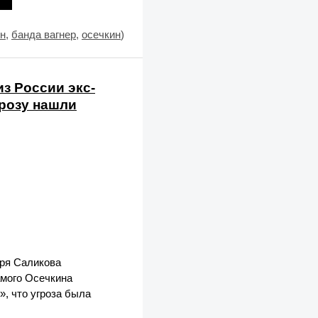
н
,
банда вагнер
,
осечкин
)
из России экс-
грозу нашли
оря Саликова
амого Осечкина
, что угроза была