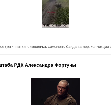
ное
(теги:
пытки
,
символика
,
симоньян
,
банда вагнер
,
коллекции 
штаба РДК Александра Фортуны