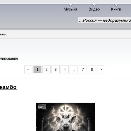
Музыка
Видео
Книги
…Россия — недоразумени
агнер
рмирование
<
1
2
3
4
...
7
8
>
Джамбо