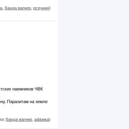
а
,
банда вагнер
,
осечкин
)
стских наемников ЧВК
ну. Паразитам на земле
ги:
банда вагнер
,
африка
)