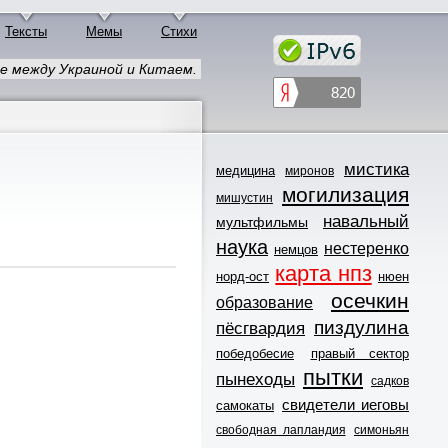
Тексты
Мемы
Стихи
е между Украиной и Китаем.
мистика
медицина
миронов
могилизация
мишустин
навальный
мультфильмы
наука
нестеренко
немцов
карта нпз
норд-ост
нюен
осечкин
образование
пиздулина
пёсгвардия
победобесие
правый сектор
пытки
пынеходы
садков
свидетели иеговы
самокаты
свободная лапландия
симоньян