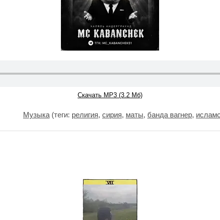
Скачать MP3 (3.2 Мб)
Музыка
(теги:
религия
,
сирия
,
маты
,
банда вагнер
,
исламс