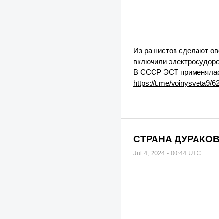
Из рашистов сделают ов
включили электросудоро
В СССР ЭСТ применялась,
https://t.me/voinysveta9/6
С️ТРАНА ДУРАКОВ.
Jul 4, 2024 - 00:44 UTC