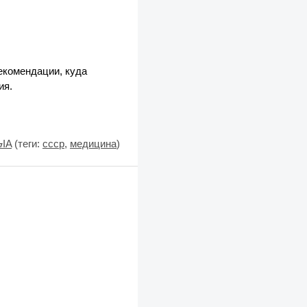
рекомендации, куда
ия.
ϟIA
(теги:
ссср
,
медицина
)