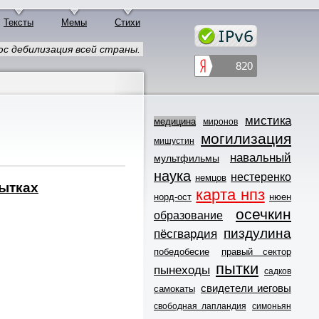
Тексты
Мемы
Стихи
с дебилизация всей страны.
мистика
медицина
миронов
могилизация
мишустин
навальный
мультфильмы
наука
нестеренко
немцов
пытках
карта нпз
норд-ост
нюен
осечкин
образование
пиздулина
пёсгвардия
победобесие
правый сектор
пытки
пынеходы
садков
свидетели иеговы
самокаты
свободная лапландия
симоньян