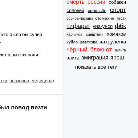
смерть россии
собакен
спорт
соловей
соловьёв
стомахин
срунов-гиркинз
тесак
тифарет
фбк
уна-унсо
хомяков
. Это было бы супер
харчиков
хинштейн
.
чатрулетка
цветкова
хуйло
чёрный блокнот
шойга́
ют в пытках полит
эмиграция
ярош
элита
показать все теги
тки
,
невзоров
,
медицина
)
ыл повод везти