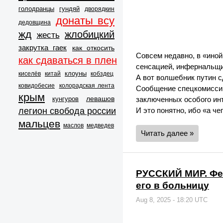
голодранцы
гундяй
дворядкин
донаты всу
дедовщина
жд
жлобицкий
жесть
закрутка гаек
как откосить
Совсем недавно, в «иной
как сдаваться в плен
сенсацией, инфернальщи
клоуны
киселёв
китай
кобздец
А вот волшебник путин с
ковидобесие
колорадская лента
Сообщение спецкомиссии
крым
левашов
кунгуров
заключенных особого инт
легион свобода россии
И это понятно, ибо «а ч
мальцев
маслов
медведев
Читать далее »
РУССКИЙ МИР. Фе
его в больницу
Aug 8, 2025 - 18:20 UTC