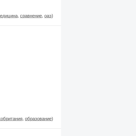
едицина
,
сравнение
,
оаэ
)
кобритания
,
образование
)