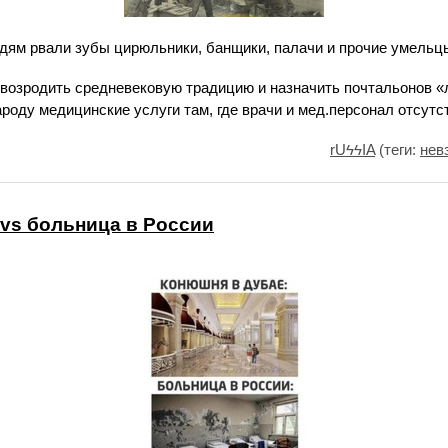
юдям рвали зубы цирюльники, банщики, палачи и прочие умельц
 возродить средневековую традицию и назначить почтальонов «
роду медицинские услуги там, где врачи и мед.персонал отсутст
rUϟϟIA
(теги:
нев
vs больница в России