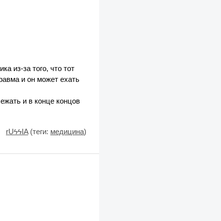
а из-за того, что тот
равма и он может ехать
ежать и в конце концов
rUϟϟIA
(теги:
медицина
)