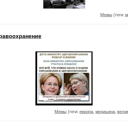
Мемы
(теги:
м
дравоохранение
Мемы
(теги:
европа
,
медицина
,
вели