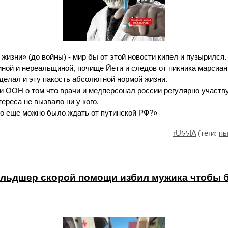
 жизни» (до войны) - мир бы от этой новости кипел и пузырился
ной и нереальщиной, почище Йети и следов от пикника марсиан
делал и эту пакость абсолютной нормой жизни.
 ООН о том что врачи и медперсонал россии регулярно участву
ереса не вызвало ни у кого.
его еще можно было ждать от путинской РФ?»
rUϟϟIA
(теги:
пы
льдшер скорой помощи избил мужика чтобы б