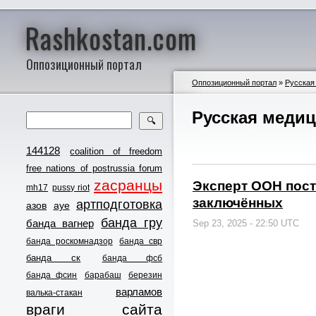
Rashkostan.com
Оппозиционный портал
Оппозиционный портал
»
Русская
Русская меди
🔍
144128
coalition of freedom
free nations of postrussia forum
zасранцы
Эксперт ООН пост
mh17
pussy riot
заключённых
артподготовка
азов
ауе
банда гру
банда вагнер
Sep 23, 2025 - 22:50 UTC
банда роскомнадзор
банда свр
банда ск
банда фсб
банда фсин
барабаш
березин
варламов
валька-стакан
враги сайта