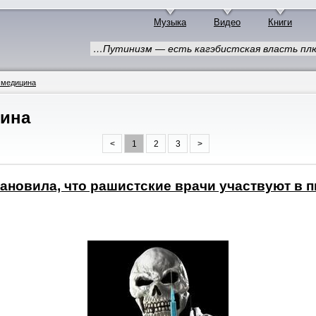
Музыка
Видео
Книги
…Путинизм — есть кагэбистская власть плю
 медицина
цина
<
1
2
3
>
ановила, что рашистские врачи участвуют в 