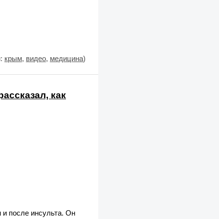
и:
крым
,
видео
,
медицина
)
рассказал, как
 и после инсульта. Он