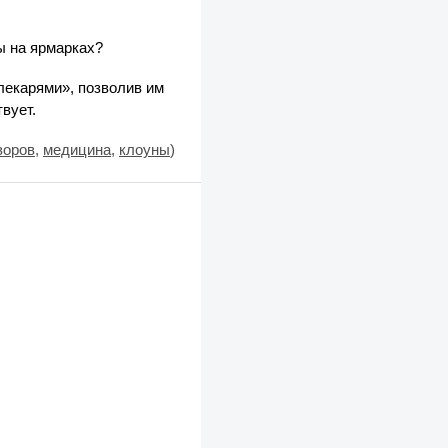
ы на ярмарках?
лекарями», позволив им
вует.
зоров
,
медицина
,
клоуны
)