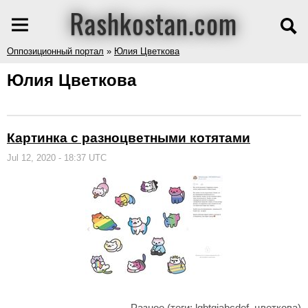
Rashkostan.com
Оппозиционный портал
»
Юлия Цветкова
Юлия Цветкова
Картинка с разноцветными котятами
Jul 12, 2020 - 18:37 UTC
Разное
(теги:
lgbtqiabcdef
,
цветкова
)