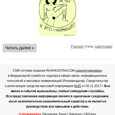
Разное
(теги:
цветкова
)
Читать далее »
СМИ сетевое издание RASHKOSTAN.COM
зарегистрировано
в Федеральной службе по надзору в сфере связи, информационных
технологий и массовых коммуникаций (Роскомнадзор). Свидетельство
о регистрации средства массовой информации
№35
от 05.11.2017 г.
Все
имена и события вымышлены, любые совпадения случайны.
Вся представленная информация является оценочным суждением,
носит исключительно ознакомительный характер и не является
руководством или призывом к действию.
О блокировках
| Редакция:
Email
/
Telegram
|
GPG key