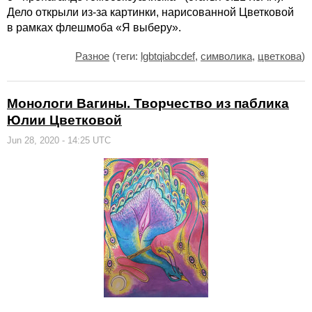
Дело открыли из-за картинки, нарисованной Цветковой
в рамках флешмоба «Я выберу».
Разное
(теги:
lgbtqiabcdef
,
символика
,
цветкова
)
Монологи Вагины. Творчество из паблика
Юлии Цветковой
Jun 28, 2020 - 14:25 UTC