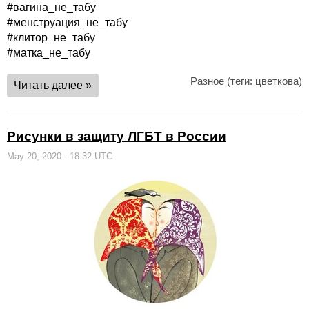
#вагина_не_табу
#менструация_не_табу
#клитор_не_табу
#матка_не_табу
Разное
(теги:
цветкова
)
Читать далее »
Рисунки в защиту ЛГБТ в России
May 20, 2020 - 18:32 UTC