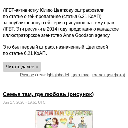
ЛГБТ-активистку Юлию Цветкову
оштрафовали
по статье о гей-пропаганде (статья 6.21 КоАП)
за опубликованную ей серию рисунков на тему прав
ЛГБТ. Эти рисунки в 2014 году
представило
канадское
иллюстраторское агентство Anna Goodson agency,
Это был первый штраф, назначенный Цветковой
по статье 6.21 КоАП.
Читать далее »
Разное
(теги:
lgbtqiabcdef
,
цветкова
,
коллекции фото
)
Семья там, где любовь (рисунок)
Jan 17, 2020 - 19:51 UTC