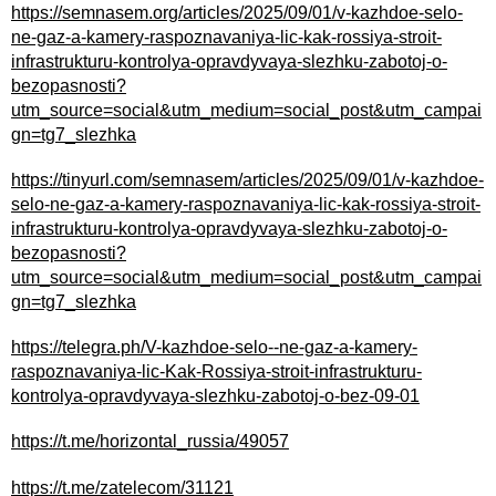
https://semnasem.org/articles/2025/09/01/v-kazhdoe-selo-
ne-gaz-a-kamery-raspoznavaniya-lic-kak-rossiya-stroit-
infrastrukturu-kontrolya-opravdyvaya-slezhku-zabotoj-o-
bezopasnosti?
utm_source=social&utm_medium=social_post&utm_campai
gn=tg7_slezhka
https://tinyurl.com/semnasem/articles/2025/09/01/v-kazhdoe-
selo-ne-gaz-a-kamery-raspoznavaniya-lic-kak-rossiya-stroit-
infrastrukturu-kontrolya-opravdyvaya-slezhku-zabotoj-o-
bezopasnosti?
utm_source=social&utm_medium=social_post&utm_campai
gn=tg7_slezhka
https://telegra.ph/V-kazhdoe-selo--ne-gaz-a-kamery-
raspoznavaniya-lic-Kak-Rossiya-stroit-infrastrukturu-
kontrolya-opravdyvaya-slezhku-zabotoj-o-bez-09-01
https://t.me/horizontal_russia/49057
https://t.me/zatelecom/31121