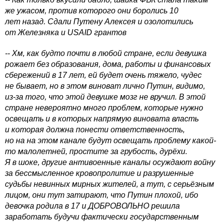
же ужасом, против которого они боролись 10
лет назад. Сдали Путену Алексея и озолотились
от Железняка и USAID грантов
-- Хм, как будто почти в любой стране, если девушка
рожает без образования, дома, работы и финансовых
сбережений в 17 лет, ей будет очень тяжело, чудес
не бывает, но в этом виноват лично Путин, видимо,
из-за того, что этой девушке мозг не вручил. В этой
стране невероятно много проблем, которые нужно
освещать и в которых напрямую виновата власть
и которая должна понести ответственность,
но на на этом канале будут освещать проблему какой-
то малолетней, простите за грубость, дурёхи.
Я в шоке, другие антивоенные каналы осуждают войну
за бессмысленное кровопролитие и разрушенные
судьбы невинных мирных жителей, а тут, с серьёзным
лицом, они тут затирают, что Путин плохой, ибо
девочка родила в 17 и ДОБРОВОЛЬНО решила
заработать будучи фактически государственным