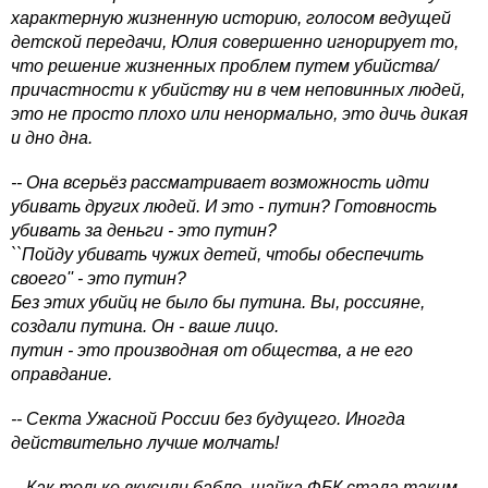
характерную жизненную историю, голосом ведущей
детской передачи, Юлия совершенно игнорирует то,
что решение жизненных проблем путем убийства/
причастности к убийству ни в чем неповинных людей,
это не просто плохо или ненормально, это дичь дикая
и дно дна.
-- Она всерьёз рассматривает возможность идти
убивать других людей. И это - путин? Готовность
убивать за деньги - это путин?
``Пойду убивать чужих детей, чтобы обеспечить
своего'' - это путин?
Без этих убийц не было бы путина. Вы, россияне,
создали путина. Он - ваше лицо.
путин - это производная от общества, а не его
оправдание.
-- Секта Ужасной России без будущего. Иногда
действительно лучше молчать!
-- Как только вкусили бабло, шайка ФБК стала таким