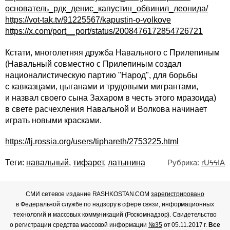
основатель_рдк_денис_капустин_обвинил_леонида/
https://vot-tak.tv/91225567/kapustin-o-volkove
https://x.com/port__port/status/2008476172854726721
Кстати, многолетняя дружба Навального с Прилепиным
(Навальный совместно с Прилепиным создал
националистическую партию "Народ", для борьбы
с кавказцами, цыганами и трудовыми мигрантами,
и назвал своего сына Захаром в честь этого мразоида)
в свете расчехления Навальной и Волкова начинает
играть новыми красками.
https://lj.rossia.org/users/tiphareth/2753225.html
Теги:
навальный
,
тифарет
,
латынина
Рубрика:
rUϟϟIA
СМИ сетевое издание RASHKOSTAN.COM
зарегистрировано
в Федеральной службе по надзору в сфере связи, информационных
технологий и массовых коммуникаций (Роскомнадзор). Свидетельство
о регистрации средства массовой информации
№35
от 05.11.2017 г.
Все