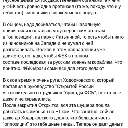
гнусное делается государственными органами, а к ним
у ФБК есть ровно одна претензия (та же, походу, что и у
гебистов): чиновники слишком много воруют.
В общем, надо добиваться, чтобы Навальную
причислили к остальным путлеровским агентам
в "оппозиции", на пару с Латыниной, то есть чтобы никто
из чиновников на Западе и не думал с ней
разговаривать. Волков в этом направлении уже
движется, но надо, чтобы ФБК в полном
составе последовал за русским военным кораблем. Что
приятно, ФБК-мрази сами все для этого делают.
В свое время я очень ругал Ходорковского, который
поставил в руководство "Открытой России"
исключительно сотрудников "бригады ФСБ", некоторые
даже и не скрывались.
После закрытия Открытки, вся эта шушера пошла
работать к Симоньян на РТ.ком. Что занятно, сейчас
даже до Ходорковского дошло, что большая часть
"оппозиции" это гебешные гниды. Теперь он дает деньги