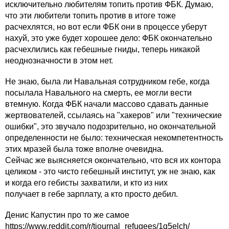
исключительно любителям топить против ФБК. Думаю,
что эти любители топить против в итоге тоже
расчехлятся, но вот если ФБК они в процессе уберут
нахуй, это уже будет хорошее дело: ФБК окончательно
расчехлились как гебешные гниды, теперь никакой
неоднозначности в этом нет.
Не знаю, была ли Навальная сотрудником гебе, когда
посылала Навального на смерть, ее могли вести
втемную. Когда ФБК начали массово сдавать данные
жертвователей, ссылаясь на "хакеров" или "технические
ошибки", это звучало подозрительно, но окончательной
определенности не было: техническая некомпетентность
этих мразей была тоже вполне очевидна.
Сейчас же выясняется окончательно, что вся их контора
целиком - это чисто гебешный институт, уж не знаю, как
и когда его гебисты захватили, и кто из них
получает в гебе зарплату, а кто просто дебил.
Денис Капустин про то же самое
https://www.reddit.com/r/tjournal_refugees/1q5elch/