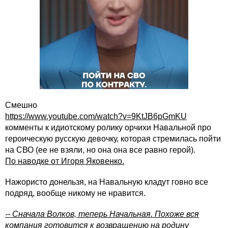
Смешно
https://www.youtube.com/watch?v=9KtJB6pGmKU
комменты к идиотскому ролику орчихи Навальной про
героическую русскую девочку, которая стремилась пойти
на СВО (ее не взяли, но она она все равно герой).
По наводке от Игоря Яковенко.
Нажористо донельзя, на Навальную кладут говно все
подряд, вообще никому не нравится.
-- Сначала Волков, теперь Начальная. Похоже вся
компания
готовится к возвращению на родину