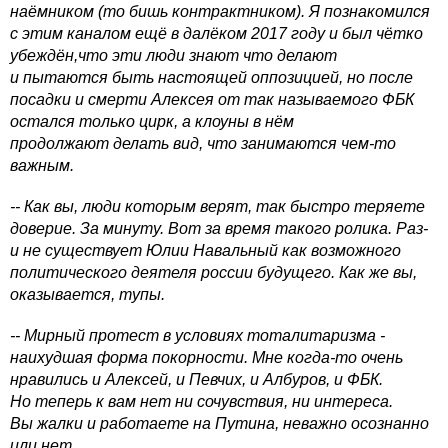
наёмником (то бишь контрактником). Я познакомился
с этим каналом ещё в далёком 2017 году и был чётко
убеждён,что эти люди знают что делают
и пытаются быть настоящей оппозицией, но после
посадки и смерти Алексея от так называемого ФБК
остался только цирк, а клоуны в нём
продолжают делать вид, что занимаются чем-то
важным.
-- Как вы, люди которым верят, так быстро теряете
доверие. За минуту. Вот за время такого ролика. Раз-
и не существует Юлии Навальный как возможного
политического деятеля россии будущего. Как же вы,
оказывается, тупы.
-- Мирный протест в условиях тоталитаризма -
наихудшая форма покорности. Мне когда-то очень
нравились и Алексей, и Певчих, и Албуров, и ФБК.
Но теперь к вам нет ни сочувствия, ни интереса.
Вы жалки и работаете на Путина, неважно осознанно
или нет.