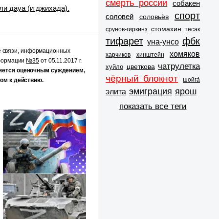
смерть россии
собакен
ли дауа (и джихада).
спорт
соловей
соловьёв
стомахин
срунов-гиркинз
тесак
тифарет
фбк
уна-унсо
е связи, информационных
хомяков
харчиков
хинштейн
нформации
№35
от 05.11.2017 г.
чатрулетка
цветкова
хуйло
яется оценочным суждением,
чёрный блокнот
шойга́
ом к действию.
эмиграция
ярош
элита
показать все теги