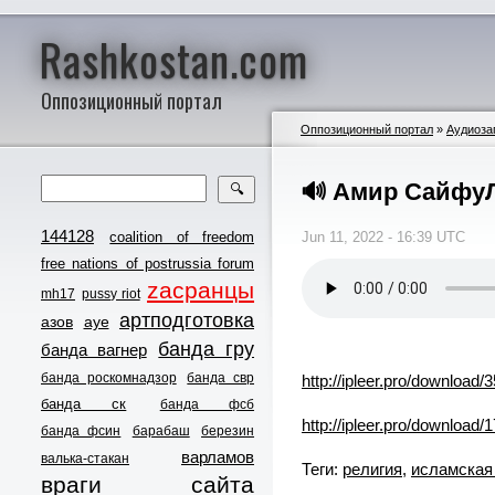
Rashkostan.com
Оппозиционный портал
Оппозиционный портал
»
Аудиоза
🔊 Амир СайфуЛ
🔍
144128
coalition of freedom
Jun 11, 2022 - 16:39 UTC
free nations of postrussia forum
zасранцы
mh17
pussy riot
артподготовка
азов
ауе
банда гру
банда вагнер
банда роскомнадзор
банда свр
http://ipleer.pro/downlo
банда ск
банда фсб
http://ipleer.pro/downlo
банда фсин
барабаш
березин
варламов
валька-стакан
Теги:
религия
,
исламская 
враги сайта