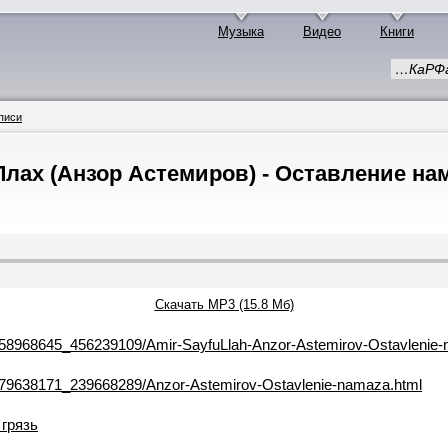
Музыка
Видео
Книги
…КаРФа
писи
лах (Анзор Астемиров) - Оставление на
Скачать MP3 (15.8 Мб)
ad/358968645_456239109/Amir-SayfuLlah-Anzor-Astemirov-Ostavlenie
ad/179638171_239668289/Anzor-Astemirov-Ostavlenie-namaza.html
грязь