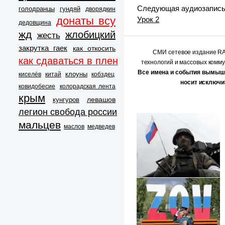
Следующая аудиозапис
голодранцы
гундяй
дворядкин
донаты всу
Урок 2
дедовщина
жд
жлобицкий
жесть
закрутка гаек
как откосить
СМИ сетевое издание 
как сдаваться в плен
технологий и массовых комм
Все имена и события вымыш
клоуны
киселёв
китай
кобздец
носит исключи
ковидобесие
колорадская лента
крым
левашов
кунгуров
легион свобода россии
мальцев
маслов
медведев