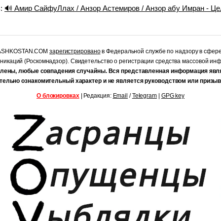
ь:
🔊 Амир СайфуЛлах / Анзор Астемиров / Анзор абу Имран - Це
RASHKOSTAN.COM
зарегистрировано
в Федеральной службе по надзору в сфер
уникаций (Роскомнадзор). Свидетельство о регистрации средства массовой и
лены, любые совпадения случайны. Вся представленная информация явл
тельно ознакомительный характер и не является руководством или призыв
О блокировках
| Редакция:
Email
/
Telegram
|
GPG key