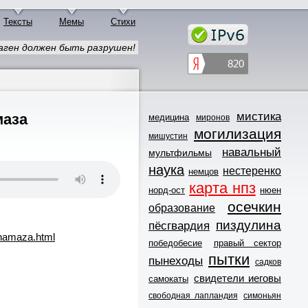
Тексты
Мемы
Стихи
ген должен быть разрушен!
мистика
маза
медицина
миронов
могилизация
мишустин
навальный
мультфильмы
наука
нестеренко
немцов
карта нпз
норд-ост
нюен
осечкин
образование
пиздулина
пёсгвардия
-namaza.html
победобесие
правый сектор
пытки
пынеходы
садков
свидетели иеговы
самокаты
свободная лапландия
симоньян