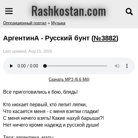
Rashkostan.com
Оппозиционный портал
»
Музыка
АргентинА - Русский бунт
(
№3882
)
Last updated: Aug 15, 2016
Скачать MP3 (6.6 Мб)
Все приготовились к бою, блядь!
Кто нюхает первый, кто лепит ляпки,
Что касается меня - с меня взятки гладки!
С меня нечего взять! Какие нахуй барыши?!
Нет ничего кроме надежд и русской души!
Теги:
аргентина
,
маты