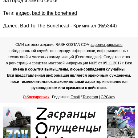
За город и землю свою!
Теги:
видео
,
bad to the bonehead
Далее:
Bad To The Bonehead - Криминал (№5344)
СМИ сетевое издание RASHKOSTAN.COM
зарегистрировано
в Федеральной службе по надзору в сфере связи, информационных
технологий и массовых коммуникаций (Роскомнадзор). Свидетельство
о регистрации средства массовой информации
№35
от 05.11.2017 г.
Все
имена и события вымышлены, любые совпадения случайны.
Вся представленная информация является оценочным суждением,
носит исключительно ознакомительный характер и не является
руководством или призывом к действию.
О блокировках
| Редакция:
Email
/
Telegram
|
GPG key