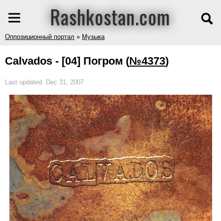
Rashkostan.com
Оппозиционный портал
»
Музыка
Calvados - [04] Погром
(
№4373
)
Last updated: Dec 31, 2007