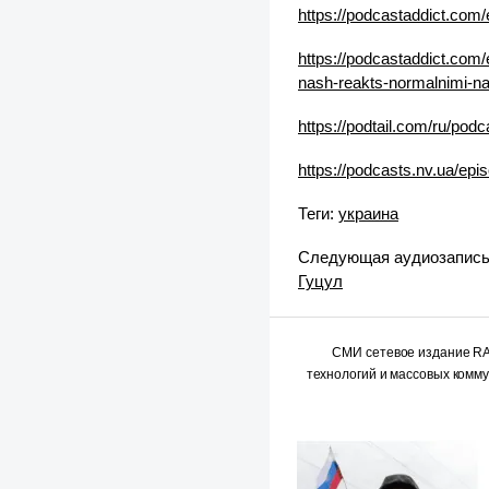
https://podcastaddict.com
https://podcastaddict.c
nash-reakts-normalnimi-n
https://podtail.com/ru/pod
https://podcasts.nv.ua/epi
Теги:
украина
Следующая аудиозапис
Гуцул
СМИ сетевое издание 
технологий и массовых комм