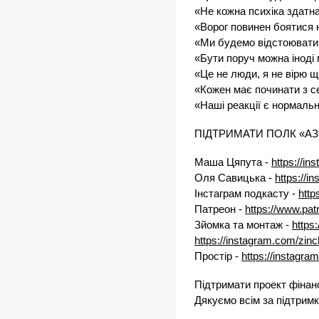
«Не кожна психіка здатн
«Ворог повинен боятися 
«Ми будемо відстоювати
«Бути поруч можна іноді
«Це не люди, я не вірю 
«Кожен має починати з с
«Наші реакції є нормальн
ПІДТРИМАТИ ПОЛК «АЗ
Маша Цяпута -
https://i
Оля Савицька -
https://i
Інстаграм подкасту -
http
Патреон -
https://www.pa
Зйомка та монтаж -
https
https://instagram.com/zin
Простір -
https://instagr
Підтримати проект фінан
Дякуємо всім за підтрим