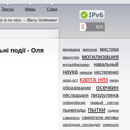
Тексты
Мемы
Стихи
y is no vice. -- Barry Goldwater
мистика
ні події - Оля
медицина
миронов
могилизация
мишустин
навальный
мультфильмы
наука
нестеренко
немцов
карта нпз
норд-ост
нюен
осечкин
образование
пиздулина
пёсгвардия
победобесие
правый сектор
пытки
пынеходы
садков
свидетели иеговы
самокаты
свободная лапландия
симоньян