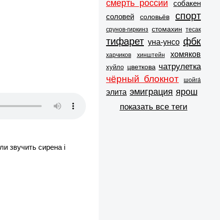
смерть россии
собакен
спорт
соловей
соловьёв
стомахин
срунов-гиркинз
тесак
тифарет
фбк
уна-унсо
хомяков
харчиков
хинштейн
чатрулетка
цветкова
хуйло
чёрный блокнот
шойга́
эмиграция
ярош
элита
показать все теги
ли звучить сирена і