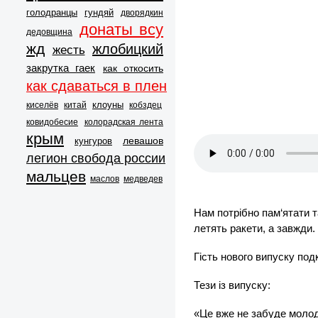
голодранцы
гундяй
дворядкин
донаты всу
дедовщина
жд
жлобицкий
жесть
закрутка гаек
как откосить
как сдаваться в плен
клоуны
киселёв
китай
кобздец
ковидобесие
колорадская лента
крым
левашов
кунгуров
легион свобода россии
мальцев
маслов
медведев
Нам потрібно пам‘ятати т
летять ракети, а завжди.
Гість нового випуску под
Тези із випуску:
«Це вже не забуде молод