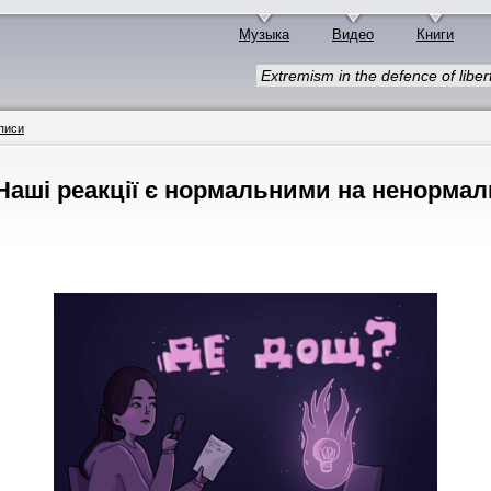
Музыка
Видео
Книги
Extremism in the defence of libert
писи
Наші реакції є нормальними на ненормаль