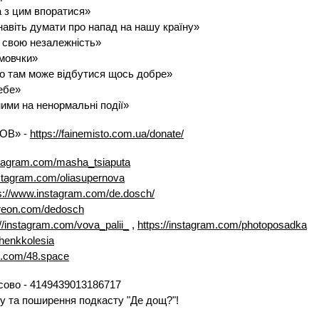
а з цим впоратися»
навіть думати про напад на нашу країну»
 свою незалежність»
 мовчки»
що там може відбутися щось добре»
ебе»
ими на ненормальні події»
ОВ» -
https://fainemisto.com.ua/donate/
nstagram.com/masha_tsiaputa
nstagram.com/oliasupernova
s://www.instagram.com/de.dosch/
treon.com/dedosch
://instagram.com/vova_palii_
,
https://instagram.com/photoposadka
chenkkolesia
am.com/48.space
сово - 4149439013186717
ку та поширення подкасту "Де дощ?"!