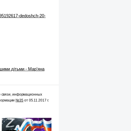
95192617-dedoshch-20-
ашими дітьми - Мар'яна
е связи, информационных
нформации
№35
от 05.11.2017 г.