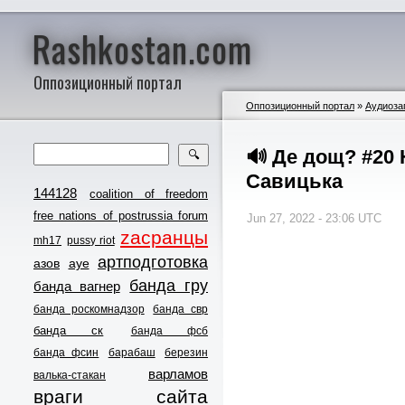
Rashkostan.com
Оппозиционный портал
Оппозиционный портал
»
Аудиоза
🔊 Де дощ? #20 
🔍
Савицька
144128
coalition of freedom
free nations of postrussia forum
Jun 27, 2022 - 23:06 UTC
zасранцы
mh17
pussy riot
артподготовка
азов
ауе
банда гру
банда вагнер
банда роскомнадзор
банда свр
банда ск
банда фсб
банда фсин
барабаш
березин
варламов
валька-стакан
враги сайта