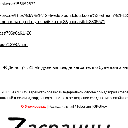
/episode/155692633
om/episode/https%3A%2F%2Ffeeds.soundcloud.com%2Fstream%2F12
a-nenormaln-pod-olya-savitska.mp3&podcastId=3805571
cast/796a0a61/-20
sode/12987.html
ь:
🔊 Де дощ? #21 Ми дуже відповідальні за те, що буде далі з н
RASHKOSTAN.COM
зарегистрировано
в Федеральной службе по надзору в сфер
уникаций (Роскомнадзор). Свидетельство о регистрации средства массовой и
О блокировках
| Редакция:
Email
/
Telegram
|
GPG key