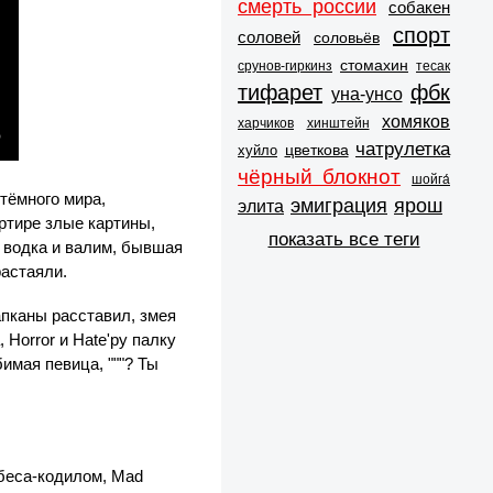
смерть россии
собакен
спорт
соловей
соловьёв
стомахин
срунов-гиркинз
тесак
тифарет
фбк
уна-унсо
хомяков
харчиков
хинштейн
чатрулетка
цветкова
хуйло
чёрный блокнот
шойга́
тёмного мира,
эмиграция
ярош
элита
артире злые картины,
показать все теги
, водка и валим, бывшая
растаяли.
апканы расставил, змея
 Horror и Hate'ру палку
имая певица, """? Ты
 беса-кодилом, Mad