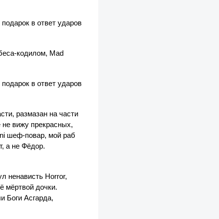
 подарок в ответ ударов
 беса-кодилом, Mad
 подарок в ответ ударов
сти, размазан на части
е не вижу прекрасных,
ni шеф-повар, мой раб
, а не Фёдор.
л ненависть Horror,
ё мёртвой дочки.
и Боги Асгарда,