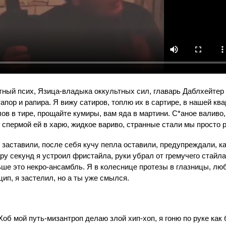
ный псих, Язица-владыка оккультных сил, главарь Даблхейтер 
апор и рапира. Я вижу сатиров, топлю их в сартире, в нашей кв
ов в тире, прощайте кумиры, вам яда в мартини. С*аное валиво
 спермой ей в харю, жидкое вариво, странные стали мы просто 
заставили, после себя кучу пепла оставили, предупреждали, к
ру секунд я устроил фристайла, руки убрал от гремучего стайла,
ьше это некро-ансамбль. Я в колеснице протезы в глазницы, люб
цип, я застелил, но а ты уже смылся.
Хоб мой путь-мизантроп делаю злой хип-хоп, я гоню по руке как