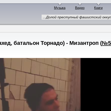
Музыка
Видео
Книги
…Долой преступный фашистский оккуп
ахед, батальон Торнадо) - Мизантроп
(
№5