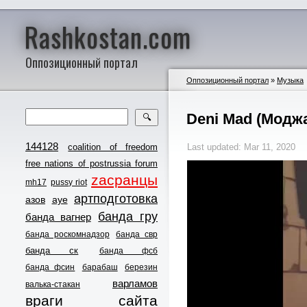
Rashkostan.com
Оппозиционный портал
Оппозиционный портал
»
Музыка
Deni Mad (Модж
🔍
144128
coalition of freedom
Last updated: Mar 11, 2020
free nations of postrussia forum
zасранцы
mh17
pussy riot
артподготовка
азов
ауе
банда гру
банда вагнер
банда роскомнадзор
банда свр
банда ск
банда фсб
банда фсин
барабаш
березин
варламов
валька-стакан
враги сайта