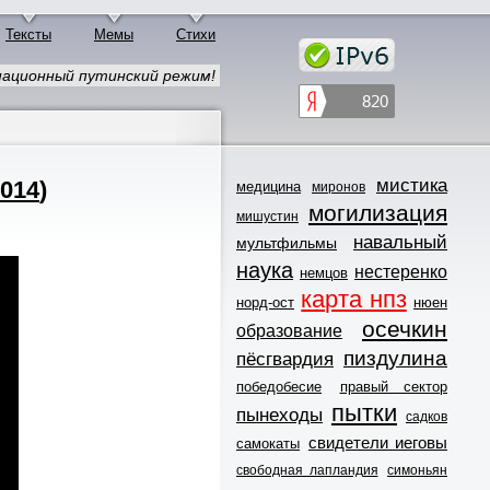
Тексты
Мемы
Стихи
ационный путинский режим!
мистика
014
)
медицина
миронов
могилизация
мишустин
навальный
мультфильмы
наука
нестеренко
немцов
карта нпз
норд-ост
нюен
осечкин
образование
пиздулина
пёсгвардия
победобесие
правый сектор
пытки
пынеходы
садков
свидетели иеговы
самокаты
свободная лапландия
симоньян