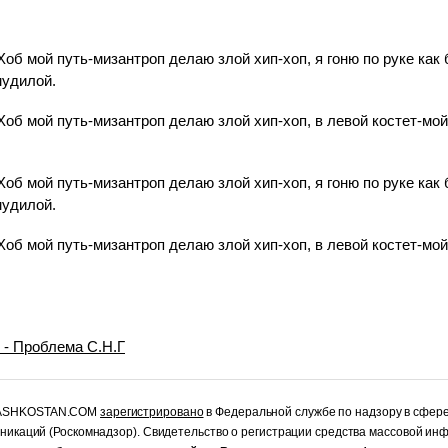
Хоб мой путь-мизантроп делаю злой хип-хоп, я гоню по руке как
мудилой.
Хоб мой путь-мизантроп делаю злой хип-хоп, в левой костет-мой
Хоб мой путь-мизантроп делаю злой хип-хоп, я гоню по руке как
мудилой.
Хоб мой путь-мизантроп делаю злой хип-хоп, в левой костет-мой
e - Проблема С.Н.Г
RASHKOSTAN.COM
зарегистрировано
в Федеральной службе по надзору в сфер
уникаций (Роскомнадзор). Свидетельство о регистрации средства массовой и