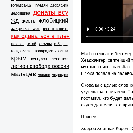
голодранцы
гундяй
дворядкин
донаты всу
дедовщина
жд
жлобицкий
жесть
закрутка гаек
как откосить
как сдаваться в плен
клоуны
киселёв
китай
кобздец
ковидобесие
колорадская лента
Mad социопат и бессмерт
крым
левашов
кунгуров
Хеадхантер, святейший т
легион свобода россии
мутные спины, пальба сл
мальцев
ш*юха попала на палево,
маслов
медведев
Скованы с целью словно 
укусила за гениталии. Па
поставил, кто будет дал
охуел для меня это прин
Припев:
Хоррор Хейт как Король 