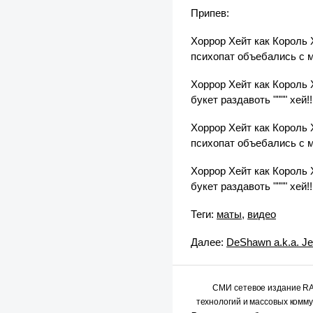
Припев:
Хоррор Хейт как Король 
психопат объебались с 
Хоррор Хейт как Король 
букет раздавоть """" хей!!
Хоррор Хейт как Король 
психопат объебались с 
Хоррор Хейт как Король 
букет раздавоть """" хей!!
Теги:
маты
,
видео
Далее:
DeShawn a.k.a. J
СМИ сетевое издание 
технологий и массовых комм