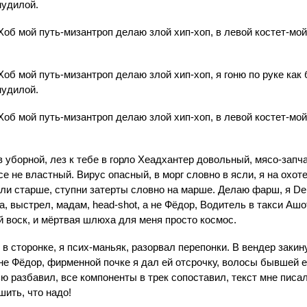
мудилой.
Хоб мой путь-мизантроп делаю злой хип-хоп, в левой костет-мой
Хоб мой путь-мизантроп делаю злой хип-хоп, я гоню по руке как
мудилой.
Хоб мой путь-мизантроп делаю злой хип-хоп, в левой костет-мой
в уборной, лез к тебе в горло Хеадхантер довольный, мясо-запча
е не властный. Вирус опасный, в морг словно в ясли, я на охот
ли старше, ступни затерты словно на марше. Делаю фарш, я De
, выстрел, мадам, head-shot, а не Фёдор, Водитель в такси Ашот
 воск, и мёртвая шлюха для меня просто космос.
в сторонке, я псих-маньяк, разорвал перепонки. В вендер закину
а не Фёдор, фирменной почке я дал ей отсрочку, волосы бывшей е
 разбавил, все компоненты в трек сопоставил, текст мне писал
ить, что надо!