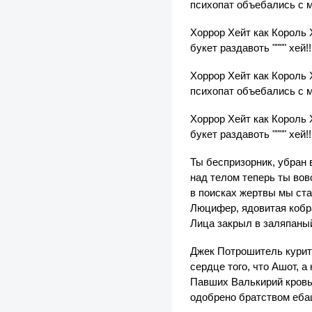
психопат объебались с 
Хоррор Хейт как Король 
букет раздавоть """" хей!!
Хоррор Хейт как Король 
психопат объебались с 
Хоррор Хейт как Король 
букет раздавоть """" хей!!
Ты беспризорник, убран 
над телом теперь ты вовс
в поисках жертвы мы ста
Люцифер, ядовитая кобра
Лица закрыл в заляпаный
Джек Потрошитель курит 
сердце того, что Ашот, 
Павших Валькирий кровью
одобрено братством ебаш