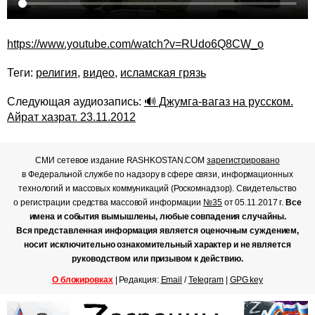
https://www.youtube.com/watch?v=RUdo6Q8CW_o
Теги:
религия
,
видео
,
исламская грязь
Следующая аудиозапись:
🔊 Джумга-вагаз на русском.
Айрат хазрат. 23.11.2012
СМИ сетевое издание RASHKOSTAN.COM
зарегистрировано
в Федеральной службе по надзору в сфере связи, информационных
технологий и массовых коммуникаций (Роскомнадзор). Свидетельство
о регистрации средства массовой информации
№35
от 05.11.2017 г.
Все
имена и события вымышлены, любые совпадения случайны.
Вся представленная информация является оценочным суждением,
носит исключительно ознакомительный характер и не является
руководством или призывом к действию.
О блокировках
| Редакция:
Email
/
Telegram
|
GPG key