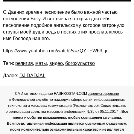
С Давних времен песнопение было важной частью
поклонения Богу. И вот вчера я открыл для себя
песнопение подобное ангельскому, которое затронуло
струны моей души ведь в песнях этих прославлялось
имя Господа нашего.
https://www.youtube.com/watch?v=zQYTFW63_jc
Теги:
религия
,
маты
,
видео
,
богохульство
Далее:
DJ DADJAL
СМИ сетевое издание RASHKOSTAN.COM
зарегистрировано
в Федеральной службе по надзору в сфере связи, информационных
технологий и массовых коммуникаций (Роскомнадзор). Свидетельство
о регистрации средства массовой информации
№35
от 05.11.2017 г.
Все
имена и события вымышлены, любые совпадения случайны.
Вся представленная информация является оценочным суждением,
носит исключительно ознакомительный характер и не является