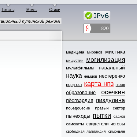
Тексты
Мемы
Стихи
ационный путинский режим!
мистика
медицина
миронов
могилизация
мишустин
навальный
мультфильмы
наука
нестеренко
немцов
карта нпз
норд-ост
нюен
осечкин
образование
пиздулина
пёсгвардия
победобесие
правый сектор
пытки
пынеходы
садков
свидетели иеговы
самокаты
свободная лапландия
симоньян