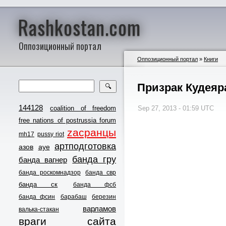
Rashkostan.com
Оппозиционный портал
Оппозиционный портал
»
Книги
Призрак Кудеяр
🔍
144128
coalition of freedom
Sep 27, 2013 - 01:59 UTC
free nations of postrussia forum
zасранцы
mh17
pussy riot
артподготовка
азов
ауе
банда гру
банда вагнер
банда роскомнадзор
банда свр
банда ск
банда фсб
банда фсин
барабаш
березин
варламов
валька-стакан
враги сайта