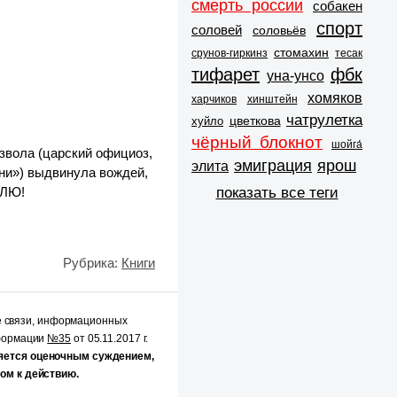
смерть россии
собакен
спорт
соловей
соловьёв
стомахин
срунов-гиркинз
тесак
тифарет
фбк
уна-унсо
хомяков
харчиков
хинштейн
чатрулетка
цветкова
хуйло
чёрный блокнот
шойга́
звола (царский официоз,
эмиграция
ярош
элита
ни») выдвинула вождей,
показать все теги
ОЛЮ!
Рубрика:
Книги
е связи, информационных
нформации
№35
от 05.11.2017 г.
яется оценочным суждением,
ом к действию.