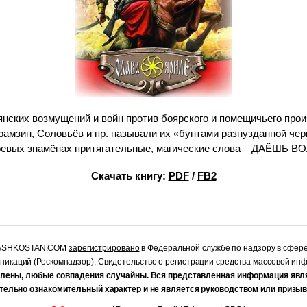
нских возмущений и войн против боярского и помещичьего прои
амзин, Соловьёв и пр. называли их «бунтами разнузданной чер
оевых знамёнах притягательные, магические слова – ДАЁШЬ В
Скачать книгу:
PDF
/
FB2
RASHKOSTAN.COM
зарегистрировано
в Федеральной службе по надзору в сфер
уникаций (Роскомнадзор). Свидетельство о регистрации средства массовой и
лены, любые совпадения случайны. Вся представленная информация явл
тельно ознакомительный характер и не является руководством или призыв