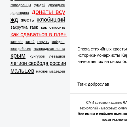
голодранцы
гундяй
дворядкин
донаты всу
дедовщина
жд
жлобицкий
жесть
закрутка гаек
как откосить
как сдаваться в плен
клоуны
киселёв
китай
кобздец
Эпоха стихийных крестья
ковидобесие
колорадская лента
крым
историки-монархисты Кар
левашов
кунгуров
начертавших на своих б
легион свобода россии
мальцев
маслов
медведев
Теги:
доброслав
СМИ сетевое издание 
технологий и массовых комм
Все имена и события вымыш
носит исключи