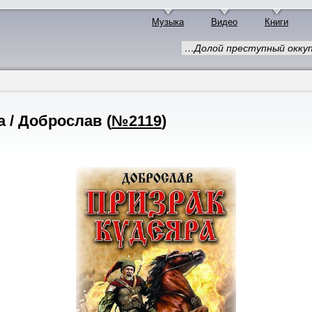
Музыка
Видео
Книги
…Долой преступный оккуп
а / Доброслав
(
№2119
)