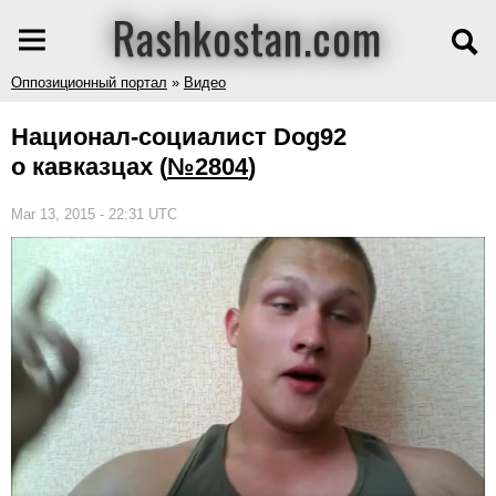
Rashkostan.com
Оппозиционный портал
»
Видео
Национал-социалист Dog92
о кавказцах
(
№2804
)
Mar 13, 2015 - 22:31 UTC