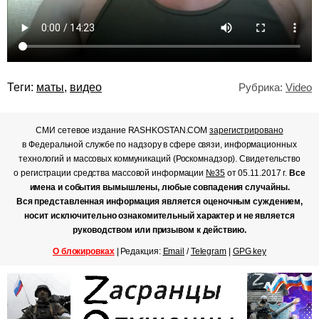
Теги:
маты
,
видео
Рубрика:
Video
СМИ сетевое издание RASHKOSTAN.COM
зарегистрировано
в Федеральной службе по надзору в сфере связи, информационных
технологий и массовых коммуникаций (Роскомнадзор). Свидетельство
о регистрации средства массовой информации
№35
от 05.11.2017 г.
Все
имена и события вымышлены, любые совпадения случайны.
Вся представленная информация является оценочным суждением,
носит исключительно ознакомительный характер и не является
руководством или призывом к действию.
О блокировках
| Редакция:
Email
/
Telegram
|
GPG key