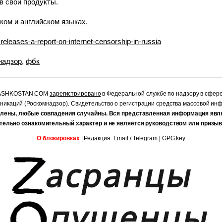
в свои продукты.
ском
и
английском языках
.
f-releases-a-report-on-internet-censorship-in-russia
надзор
,
фбк
RASHKOSTAN.COM
зарегистрировано
в Федеральной службе по надзору в сфер
уникаций (Роскомнадзор). Свидетельство о регистрации средства массовой и
лены, любые совпадения случайны. Вся представленная информация явл
тельно ознакомительный характер и не является руководством или призыв
О блокировках
| Редакция:
Email
/
Telegram
|
GPG key