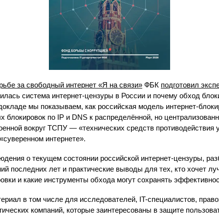
рьбе за свободный интернет «Я на связи»
ФБК
подготовил эксп
илась система интернет-цензуры в России и почему обход блок
 докладе мы показываем, как российская модель интернет-блок
х блокировок по IP и DNS к распределённой, но централизован
роенной вокруг ТСПУ — «технических средств противодействия 
 «суверенном интернете».
юдения о текущем состоянии российской интернет-цензуры, ра
ий последних лет и практические выводы для тех, кто хочет лу
овки и какие инструменты обхода могут сохранять эффективнос
ериал в том числе для исследователей, IT-специалистов, прав
гических компаний, которые заинтересованы в защите пользова