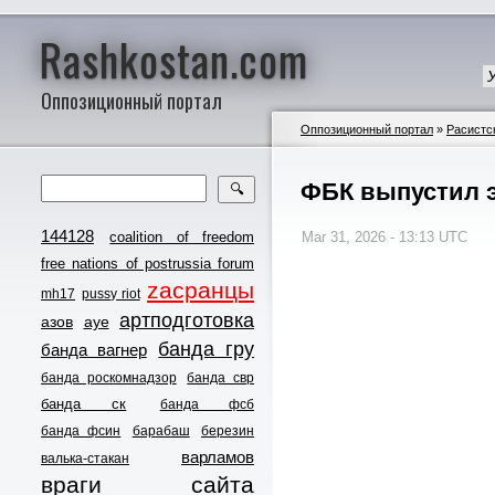
Rashkostan.com
Оппозиционный портал
Оппозиционный портал
»
Расистс
ФБК выпустил э
🔍
144128
coalition of freedom
Mar 31, 2026 - 13:13 UTC
free nations of postrussia forum
zасранцы
mh17
pussy riot
артподготовка
азов
ауе
банда гру
банда вагнер
банда роскомнадзор
банда свр
банда ск
банда фсб
банда фсин
барабаш
березин
варламов
валька-стакан
враги сайта