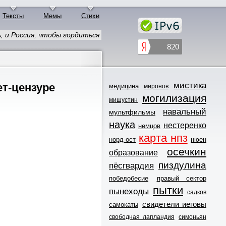
Тексты
Мемы
Стихи
 и Россия, чтобы гордиться
мистика
т-цензуре
медицина
миронов
могилизация
мишустин
навальный
мультфильмы
наука
нестеренко
немцов
карта нпз
норд-ост
нюен
осечкин
образование
пиздулина
пёсгвардия
победобесие
правый сектор
пытки
пынеходы
садков
свидетели иеговы
самокаты
свободная лапландия
симоньян