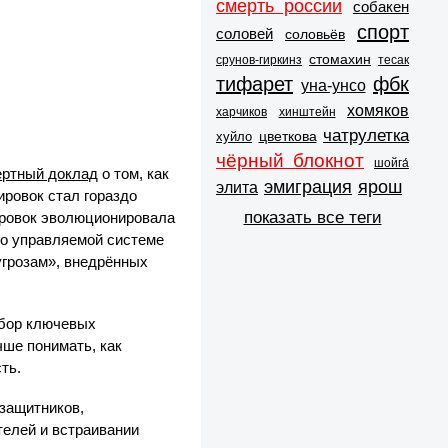
смерть россии
собакен
спорт
соловей
соловьёв
стомахин
срунов-гиркинз
тесак
тифарет
фбк
уна-унсо
хомяков
харчиков
хинштейн
чатрулетка
цветкова
хуйло
чёрный блокнот
шойга́
ертный доклад
о том, как
эмиграция
ярош
элита
ировок стал гораздо
показать все теги
ировок эволюционировала
но управляемой системе
угрозам», внедрённых
збор ключевых
чше понимать, как
ть.
озащитников,
телей и встраивании