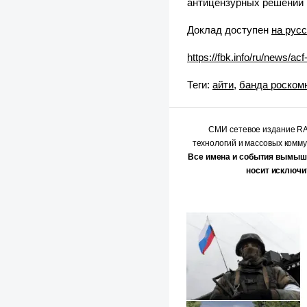
антицензурных решений 
Доклад доступен
на рус
https://fbk.info/ru/news/ac
Теги:
айти
,
банда роском
СМИ сетевое издание 
технологий и массовых комм
Все имена и события вымыш
носит исключи