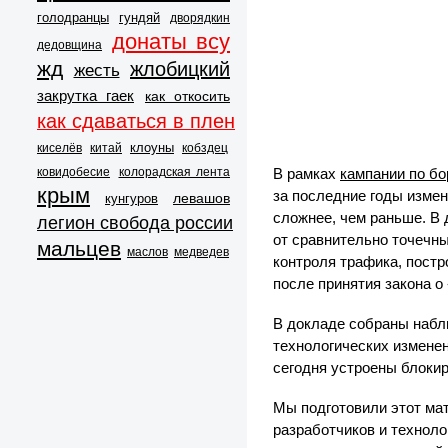
голодранцы
гундяй
дворядкин
донаты всу
дедовщина
жд
жлобицкий
жесть
закрутка гаек
как откосить
как сдаваться в плен
клоуны
киселёв
китай
кобздец
ковидобесие
колорадская лента
В рамках
кампании по бо
крым
за последние годы измен
левашов
кунгуров
сложнее, чем раньше. В
легион свобода россии
от сравнительно точечны
мальцев
маслов
медведев
контроля трафика, пост
после принятия закона о
В докладе собраны набл
технологических изменен
сегодня устроены блокир
Мы подготовили этот мат
разработчиков и техноло