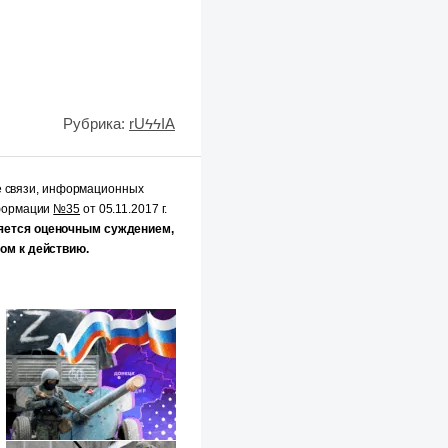
Рубрика:
rUϟϟIA
е связи, информационных
нформации
№35
от 05.11.2017 г.
яется оценочным суждением,
ом к действию.