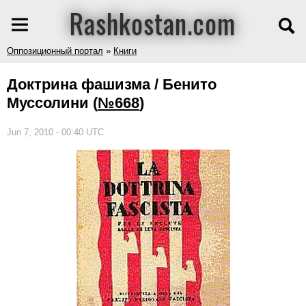
Rashkostan.com
Оппозиционный портал
»
Книги
Доктрина фашизма / Бенито
Муссолини
(
№668
)
Jun 7, 2010 - 00:40 UTC