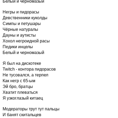
Белый и черномазый
Негры и пидорасы
Девственники куколды
Симпы и петушары
Чёрные натуралы
Дауны и аутисты
Хохол негроидной расы
Педики инцелы
Белый и черномазый
Я был на дискотеке
Twitch - контора пидорасов
Не тусовался, а терпел
Как негр с 65-ым
Эй бро, братцы
Хватит плеваться
Я узкоглазый китаец
Модераторы трут тут пальцы
И банят скитальцев