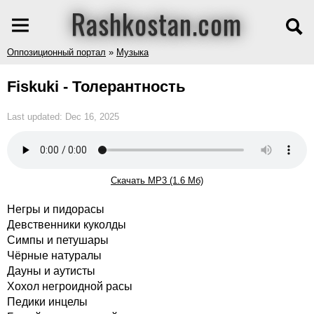
Rashkostan.com
Оппозиционный портал
»
Музыка
Fiskuki - Толерантность
Last updated: Dec 16, 2025
Скачать MP3 (1.6 Мб)
Негры и пидорасы
Девственники куколды
Симпы и петушары
Чёрные натуралы
Дауны и аутисты
Хохол негроидной расы
Педики инцелы