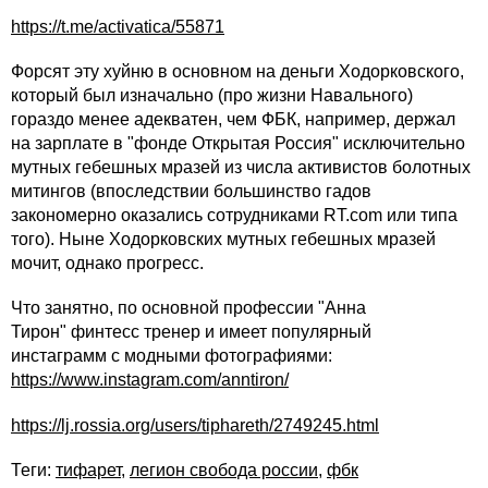
https://t.me/activatica/55871
Форсят эту хуйню в основном на деньги Ходорковского,
который был изначально (про жизни Навального)
гораздо менее адекватен, чем ФБК, например, держал
на зарплате в "фонде Открытая Россия" исключительно
мутных гебешных мразей из числа активистов болотных
митингов (впоследствии большинство гадов
закономерно оказались сотрудниками RT.com или типа
того). Ныне Ходорковских мутных гебешных мразей
мочит, однако прогресс.
Что занятно, по основной профессии "Анна
Тирон" финтесс тренер и имеет популярный
инстаграмм с модными фотографиями:
https://www.instagram.com/anntiron/
https://lj.rossia.org/users/tiphareth/2749245.html
Теги:
тифарет
,
легион свобода россии
,
фбк