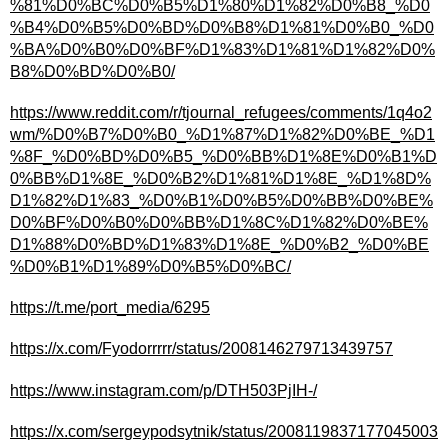
%81%D0%BC%D0%B5%D1%80%D1%82%D0%B8_%D0
%B4%D0%B5%D0%BD%D0%B8%D1%81%D0%B0_%D0
%BA%D0%B0%D0%BF%D1%83%D1%81%D1%82%D0%
B8%D0%BD%D0%B0/
https://www.reddit.com/r/tjournal_refugees/comments/1q4o2
wm/%D0%B7%D0%B0_%D1%87%D1%82%D0%BE_%D1
%8F_%D0%BD%D0%B5_%D0%BB%D1%8E%D0%B1%D
0%BB%D1%8E_%D0%B2%D1%81%D1%8E_%D1%8D%
D1%82%D1%83_%D0%B1%D0%B5%D0%BB%D0%BE%
D0%BF%D0%B0%D0%BB%D1%8C%D1%82%D0%BE%
D1%88%D0%BD%D1%83%D1%8E_%D0%B2_%D0%BE
%D0%B1%D1%89%D0%B5%D0%BC/
https://t.me/port_media/6295
https://x.com/Fyodorrrrr/status/2008146279713439757
https://www.instagram.com/p/DTH503PjIH-/
https://x.com/sergeypodsytnik/status/2008119837177045003