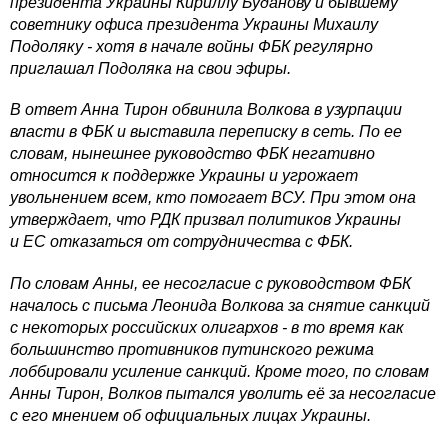
президента Украины Кириллу Буданову и бывшему
советнику офиса президента Украины Михаилу
Подоляку - хотя в начале войны ФБК регулярно
приглашал Подоляка на свои эфиры.
В ответ Анна Тирон обвинила Волкова в узурпации
власти в ФБК и выставила переписку в сеть. По ее
словам, нынешнее руководство ФБК негативно
относится к поддержке Украины и угрожает
увольнением всем, кто помогает ВСУ. При этом она
утверждает, что РДК призвал политиков Украины
и ЕС отказаться от сотрудничества с ФБК.
По словам Анны, ее несогласие с руководством ФБК
началось с письма Леонида Волкова за снятие санкций
с некоторых российских олигархов - в то время как
большинство противников путинского режима
лоббировали усиление санкций. Кроме того, по словам
Анны Тирон, Волков пытался уволить её за несогласие
с его мнением об официальных лицах Украины.