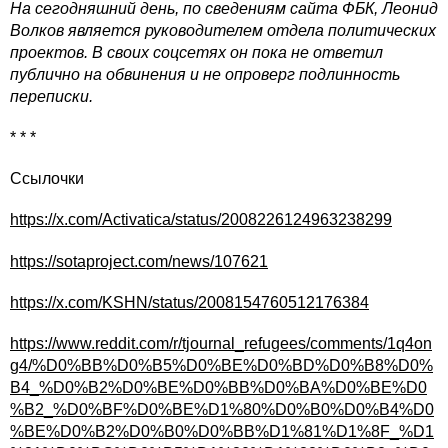
На сегодняшний день, по сведениям сайта ФБК, Леонид
Волков является руководителем отдела политических
проектов. В своих соцсетях он пока не ответил
публично на обвинения и не опроверг подлинность
переписки.
* * *
Ссылочки
https://x.com/Activatica/status/2008226124963238299
https://sotaproject.com/news/107621
https://x.com/KSHN/status/2008154760512176384
https://www.reddit.com/r/tjournal_refugees/comments/1q4on
g4/%D0%BB%D0%B5%D0%BE%D0%BD%D0%B8%D0%
B4_%D0%B2%D0%BE%D0%BB%D0%BA%D0%BE%D0
%B2_%D0%BF%D0%BE%D1%80%D0%B0%D0%B4%D0
%BE%D0%B2%D0%B0%D0%BB%D1%81%D1%8F_%D1