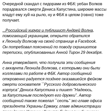
Очередной скандал с пидорами из ФБК: уебан Волков
порадовался смерти Дениса Капустина, широкие массы
кладут ему хуй на рыло, ну и ФБК в целом (говно) тоже
получает.
...Российский хирург и публицист Андрей Волна,
помогающий украинцам, открыто обратился
к Леониду Волкову на своей странице в Facebook.
Он потребовал пояснений по поводу скриншотов
переписки, опубликованных Анной Тирон 29 декабря.
Анна утверждает, что получила эти сообщения
с аккаунта Леонида Волкова, с которыми они были
коллегами по работе в ФБК. Автор сообщений
откровенно радуется позднее оказавшейся фейком
смерти основателя ``Русского добровольческого
корпуса'' Дениса Капустина и пишет "Надеюсь,
за Капустиным последуют его дружки". Автор
сообщений также пожелал ``сесть'' экс-главе офиса
президента Украины Ермаку, главе администрации