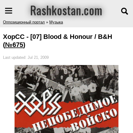
Rashkostan.com
Оппозиционный портал
»
Музыка
ХорСС - [07] Blood & Honour / В&Н
(
№675
)
Last updated: Jul 21, 2009