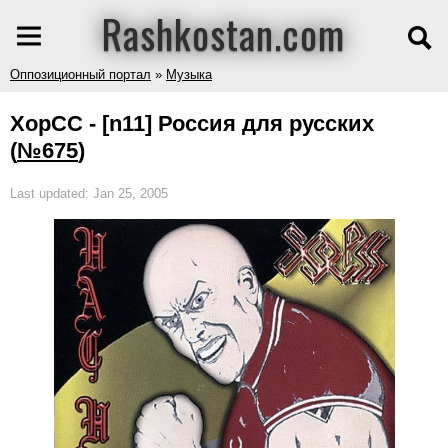
Rashkostan.com
Оппозиционный портал
»
Музыка
ХорСС - [n11] Россия для русских
(
№675
)
Last updated: Jan 25, 2005