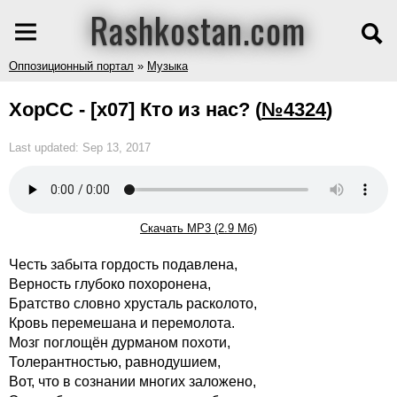
Rashkostan.com
Оппозиционный портал
»
Музыка
ХорСС - [x07] Кто из нас?
(
№4324
)
Last updated: Sep 13, 2017
Скачать MP3 (2.9 Мб)
Честь забыта гордость подавлена,
Верность глубоко похоронена,
Братство словно хрусталь расколото,
Кровь перемешана и перемолота.
Мозг поглощён дурманом похоти,
Толерантностью, равнодушием,
Вот, что в сознании многих заложено,