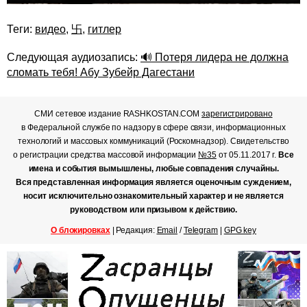
Теги:
видео
,
卐
,
гитлер
Следующая аудиозапись:
🔊 Потеря лидера не должна
сломать тебя! Абу Зубейр Дагестани
СМИ сетевое издание RASHKOSTAN.COM
зарегистрировано
в Федеральной службе по надзору в сфере связи, информационных
технологий и массовых коммуникаций (Роскомнадзор). Свидетельство
о регистрации средства массовой информации
№35
от 05.11.2017 г.
Все
имена и события вымышлены, любые совпадения случайны.
Вся представленная информация является оценочным суждением,
носит исключительно ознакомительный характер и не является
руководством или призывом к действию.
О блокировках
| Редакция:
Email
/
Telegram
|
GPG key