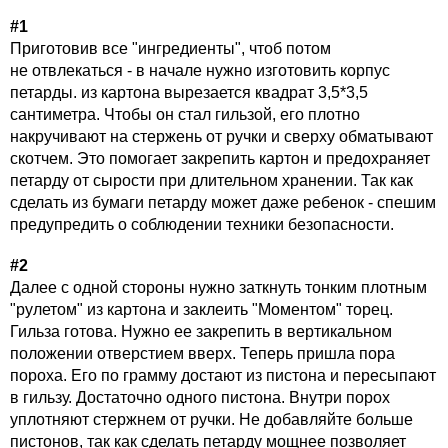
#1
Приготовив все "ингредиенты", чтоб потом
не отвлекаться - в начале нужно изготовить корпус
петарды. из картона вырезается квадрат 3,5*3,5
сантиметра. Чтобы он стал гильзой, его плотно
накручивают на стержень от ручки и сверху обматывают
скотчем. Это помогает закрепить картон и предохраняет
петарду от сырости при длительном хранении. Так как
сделать из бумаги петарду может даже ребенок - спешим
предупредить о соблюдении техники безопасности.
#2
Далее с одной стороны нужно заткнуть тонким плотным
"рулетом" из картона и заклеить "Моментом" торец.
Гильза готова. Нужно ее закрепить в вертикальном
положении отверстием вверх. Теперь пришла пора
пороха. Его по грамму достают из пистона и пересыпают
в гильзу. Достаточно одного пистона. Внутри порох
уплотняют стержнем от ручки. Не добавляйте больше
пистонов, так как сделать петарду мощнее позволяет