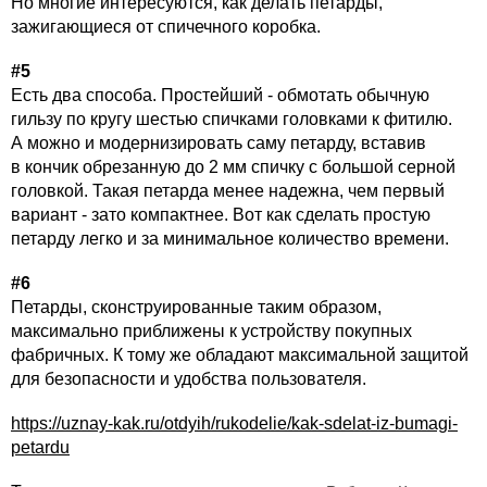
Но многие интересуются, как делать петарды,
зажигающиеся от спичечного коробка.
#5
Есть два способа. Простейший - обмотать обычную
гильзу по кругу шестью спичками головками к фитилю.
А можно и модернизировать саму петарду, вставив
в кончик обрезанную до 2 мм спичку с большой серной
головкой. Такая петарда менее надежна, чем первый
вариант - зато компактнее. Вот как сделать простую
петарду легко и за минимальное количество времени.
#6
Петарды, сконструированные таким образом,
максимально приближены к устройству покупных
фабричных. К тому же обладают максимальной защитой
для безопасности и удобства пользователя.
https://uznay-kak.ru/otdyih/rukodelie/kak-sdelat-iz-bumagi-
petardu