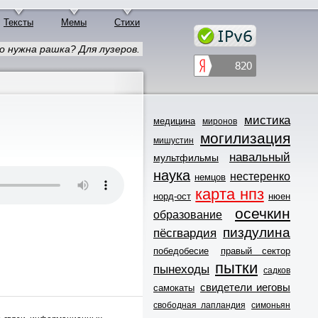
Тексты
Мемы
Стихи
о нужна рашка? Для лузеров.
мистика
медицина
миронов
могилизация
мишустин
навальный
мультфильмы
наука
нестеренко
немцов
карта нпз
норд-ост
нюен
осечкин
образование
пиздулина
пёсгвардия
победобесие
правый сектор
пытки
пынеходы
садков
свидетели иеговы
самокаты
свободная лапландия
симоньян