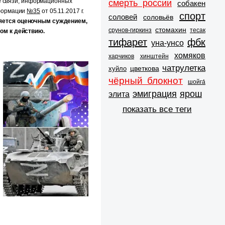
е связи, информационных
смерть россии
собакен
нформации
№35
от 05.11.2017 г.
спорт
соловей
соловьёв
яется оценочным суждением,
стомахин
срунов-гиркинз
тесак
ом к действию.
тифарет
фбк
уна-унсо
хомяков
харчиков
хинштейн
чатрулетка
цветкова
хуйло
чёрный блокнот
шойга́
эмиграция
ярош
элита
показать все теги