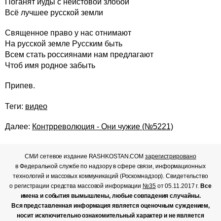
Поганят иуды с неистовой злобой
Всё лучшее русской земли
Священное право у нас отнимают
На русской земле Русским быть
Всем стать россиянами нам предлагают
Чтоб имя родное забыть
Припев.
Теги:
видео
Далее:
Контрреволюция - Они чужие (№5221)
СМИ сетевое издание RASHKOSTAN.COM
зарегистрировано
в Федеральной службе по надзору в сфере связи, информационных
технологий и массовых коммуникаций (Роскомнадзор). Свидетельство
о регистрации средства массовой информации
№35
от 05.11.2017 г.
Все
имена и события вымышлены, любые совпадения случайны.
Вся представленная информация является оценочным суждением,
носит исключительно ознакомительный характер и не является