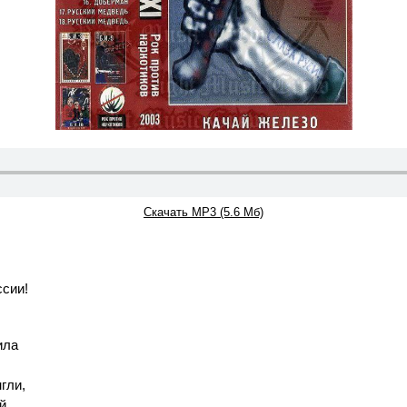
Скачать MP3 (5.6 Мб)
ссии!
ила
гли,
й