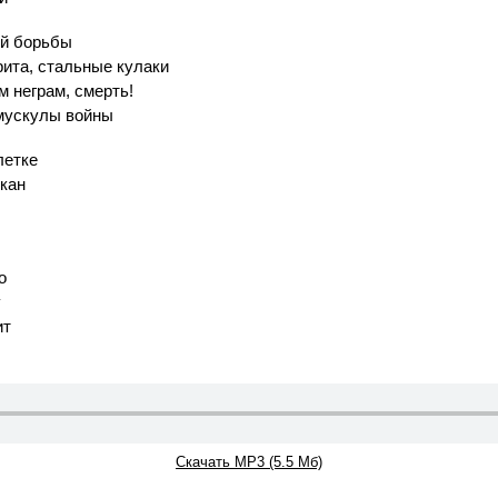
ой борьбы
рита, стальные кулаки
м неграм, смерть!
 мускулы войны
летке
пкан
о
у
ит
Скачать MP3 (5.5 Мб)