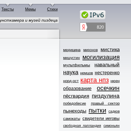
Тексты
Мемы
Стихи
унсткамера и музей пиздеца
мистика
медицина
миронов
могилизация
мишустин
навальный
мультфильмы
наука
нестеренко
немцов
карта нпз
норд-ост
нюен
осечкин
образование
пиздулина
пёсгвардия
победобесие
правый сектор
пытки
пынеходы
садков
свидетели иеговы
самокаты
свободная лапландия
симоньян