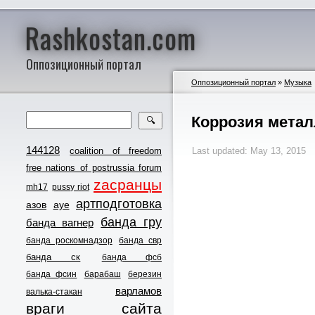
Rashkostan.com
Оппозиционный портал
Оппозиционный портал
»
Музыка
Коррозия метал
🔍
144128
coalition of freedom
Last updated: May 13, 2015
free nations of postrussia forum
zасранцы
mh17
pussy riot
артподготовка
азов
ауе
банда гру
банда вагнер
банда роскомнадзор
банда свр
банда ск
банда фсб
банда фсин
барабаш
березин
варламов
валька-стакан
враги сайта