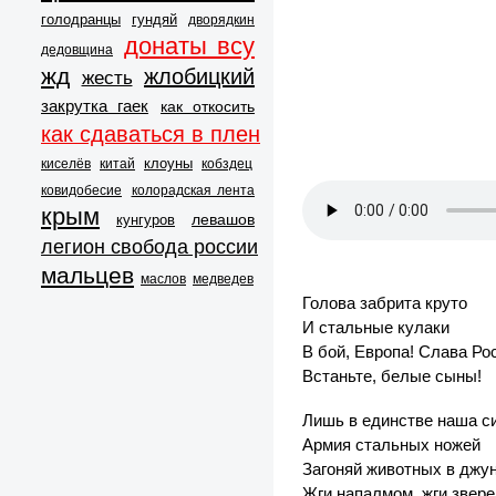
голодранцы
гундяй
дворядкин
донаты всу
дедовщина
жд
жлобицкий
жесть
закрутка гаек
как откосить
как сдаваться в плен
клоуны
киселёв
китай
кобздец
ковидобесие
колорадская лента
крым
левашов
кунгуров
легион свобода россии
мальцев
маслов
медведев
Голова забрита круто
И стальные кулаки
В бой, Европа! Слава Ро
Встаньте, белые сыны!
Лишь в единстве наша с
Армия стальных ножей
Загоняй животных в джун
Жги напалмом, жги звере