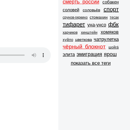
смерть россии
собакен
спорт
соловей
соловьёв
стомахин
срунов-гиркинз
тесак
тифарет
фбк
уна-унсо
хомяков
харчиков
хинштейн
чатрулетка
цветкова
хуйло
чёрный блокнот
шойга́
эмиграция
ярош
элита
показать все теги