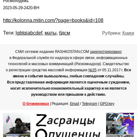
Росмолодежь
2023-05-29-2420-ВН
http://kolonna.mitin.com/?page=books&id=108
Теги:
lgbtqiabcdef
,
маты
,
бдсм
Рубрика:
Книги
СМИ сетевое издание RASHKOSTAN.COM
зарегистрировано
в Федеральной службе по надзору в сфере связи, информационных
технологий и массовых коммуникаций (Роскомнадзор). Свидетельство
о регистрации средства массовой информации
№35
от 05.11.2017 г.
Все
имена и события вымышлены, любые совпадения случайны.
Вся представленная информация является оценочным суждением,
носит исключительно ознакомительный характер и не является
руководством или призывом к действию.
О блокировках
| Редакция:
Email
/
Telegram
|
GPG key