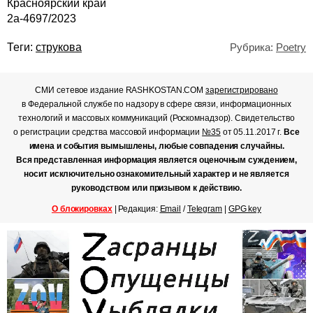
Красноярский край
2а-4697/2023
Теги:
струкова
Рубрика:
Poetry
СМИ сетевое издание RASHKOSTAN.COM
зарегистрировано
в Федеральной службе по надзору в сфере связи, информационных
технологий и массовых коммуникаций (Роскомнадзор). Свидетельство
о регистрации средства массовой информации
№35
от 05.11.2017 г.
Все
имена и события вымышлены, любые совпадения случайны.
Вся представленная информация является оценочным суждением,
носит исключительно ознакомительный характер и не является
руководством или призывом к действию.
О блокировках
| Редакция:
Email
/
Telegram
|
GPG key